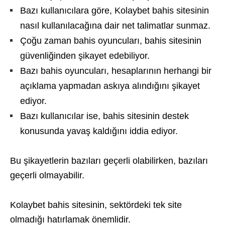
Bazı kullanıcılara göre, Kolaybet bahis sitesinin
nasıl kullanılacağına dair net talimatlar sunmaz.
Çoğu zaman bahis oyuncuları, bahis sitesinin
güvenliğinden şikayet edebiliyor.
Bazı bahis oyuncuları, hesaplarının herhangi bir
açıklama yapmadan askıya alındığını şikayet
ediyor.
Bazı kullanıcılar ise, bahis sitesinin destek
konusunda yavaş kaldığını iddia ediyor.
Bu şikayetlerin bazıları geçerli olabilirken, bazıları
geçerli olmayabilir.
Kolaybet bahis sitesinin, sektördeki tek site
olmadığı hatırlamak önemlidir.