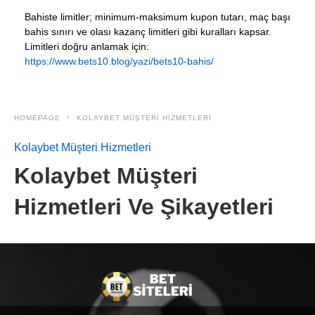
Bahiste limitler; minimum-maksimum kupon tutarı, maç başı
bahis sınırı ve olası kazanç limitleri gibi kuralları kapsar.
Limitleri doğru anlamak için:
https://www.bets10.blog/yazi/bets10-bahis/
HOMEPAGE
KOLAYBET MÜŞTERI HIZMETLERI
Kolaybet Müşteri Hizmetleri
Kolaybet Müşteri
Hizmetleri Ve Şikayetleri