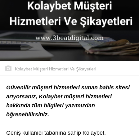
Kolaybet Müşteri Hizmetleri Ve Şikayetleri
Güvenilir müşteri hizmetleri sunan bahis sitesi
arıyorsanız, Kolaybet müşteri hizmetleri
hakkında tüm bilgileri yazımızdan
öğrenebilirsiniz.
Geniş kullanıcı tabanına sahip Kolaybet,