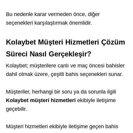
Bu nedenle karar vermeden önce, diğer
seçenekleri karşılaştırmak önemlidir.
Kolaybet Müşteri Hizmetleri Çözüm
Süreci Nasıl Gerçekleşir?
Kolaybet; müşterilere canlı ve maç öncesi bahisler
dahil olmak üzere, çeşitli bahis seçenekleri sunar.
Müşteriler, herhangi bir soru ya da sorunla ilgili
Kolaybet müşteri hizmetleri
ekibiyle iletişime
geçebilir.
Müşteri hizmetleri ekibiyle iletişime geçen bahis