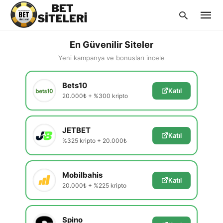
En Güvenilir Siteler
Yeni kampanya ve bonusları incele
Type
Bets10
your
Katıl
searc
20.000₺ + %300 kripto
query
and
hit
enter:
JETBET
Katıl
%325 kripto + 20.000₺
Mobilbahis
Katıl
20.000₺ + %225 kripto
Spino