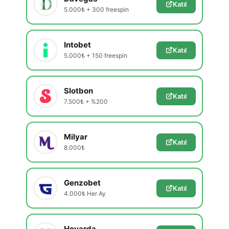
Katıl
5.000₺ + 300 freespin
Intobet
Katıl
5.000₺ + 150 freespin
Slotbon
Katıl
7.500₺ + %200
Milyar
Katıl
8.000₺
Genzobet
Katıl
4.000₺ Her Ay
Hovarda