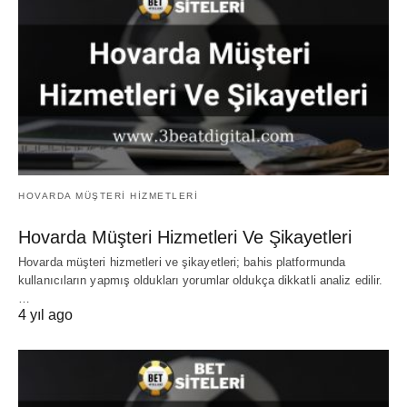
HOVARDA MÜŞTERI HIZMETLERI
Hovarda Müşteri Hizmetleri Ve Şikayetleri
Hovarda müşteri hizmetleri ve şikayetleri; bahis platformunda
kullanıcıların yapmış oldukları yorumlar oldukça dikkatli analiz edilir.
…
4 yıl ago