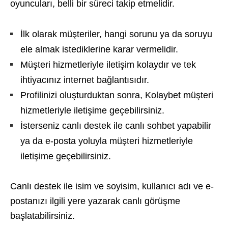
oyuncuları, belli bir süreci takip etmelidir.
İlk olarak müşteriler, hangi sorunu ya da soruyu
ele almak istediklerine karar vermelidir.
Müşteri hizmetleriyle iletişim kolaydır ve tek
ihtiyacınız internet bağlantısıdır.
Profilinizi oluşturduktan sonra, Kolaybet müşteri
hizmetleriyle iletişime geçebilirsiniz.
İsterseniz canlı destek ile canlı sohbet yapabilir
ya da e-posta yoluyla müşteri hizmetleriyle
iletişime geçebilirsiniz.
Canlı destek ile isim ve soyisim, kullanıcı adı ve e-
postanızı ilgili yere yazarak canlı görüşme
başlatabilirsiniz.