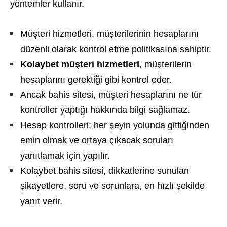
yöntemler kullanır.
Müşteri hizmetleri, müşterilerinin hesaplarını
düzenli olarak kontrol etme politikasına sahiptir.
Kolaybet müşteri hizmetleri
, müşterilerin
hesaplarını gerektiği gibi kontrol eder.
Ancak bahis sitesi, müşteri hesaplarını ne tür
kontroller yaptığı hakkında bilgi sağlamaz.
Hesap kontrolleri; her şeyin yolunda gittiğinden
emin olmak ve ortaya çıkacak soruları
yanıtlamak için yapılır.
Kolaybet bahis sitesi, dikkatlerine sunulan
şikayetlere, soru ve sorunlara, en hızlı şekilde
yanıt verir.