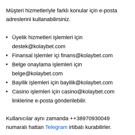
Müşteri hizmetleriyle farklı konular için e-posta
adreslerini kullanabilirsiniz.
Üyelik hizmetleri işlemleri için
destek@kolaybet.com
Finansal işlemler içi finans@kolaybet.com
Belge onaylama işlemleri için
belge@kolaybet.com
Bayilik işlemleri için bayilik@kolaybet.com
Casino işlemleri için casino@kolaybet.com
linklerine e-posta gönderilebilir.
Kullanıcılar aynı zamanda ++38970930049
numaralı hattan
Telegram
irtibatı kurabilirler.