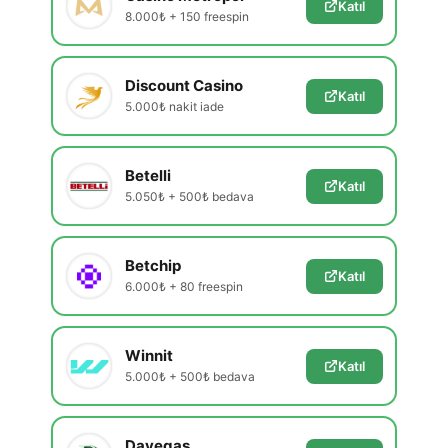
Katıl
8.000₺ + 150 freespin
Discount Casino
Katıl
5.000₺ nakit iade
Betelli
Katıl
5.050₺ + 500₺ bedava
Betchip
Katıl
6.000₺ + 80 freespin
Winnit
Katıl
5.000₺ + 500₺ bedava
Davegas