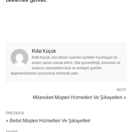
Rıfat Küçük
Rıfat Küçük, bet siteleri üzerine içerikler hazırlayan bir
analiz yazarı olarak bilinir. Site güvenilirliği, bonuslar ve
kullanıcı deneyimini kısa ve anlaşılır şekilde
değerlendirerek oyunculara rehberlik eder.
NEXT
Milanobet Müşteri Hizmetleri Ve Şikayetleri »
PREVIOUS
« Betist Müşteri Hizmetleri Ve Şikayetleri
SHARE