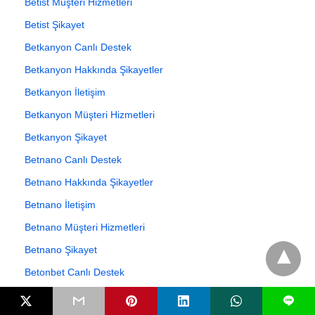
Betist Müşteri Hizmetleri
Betist Şikayet
Betkanyon Canlı Destek
Betkanyon Hakkında Şikayetler
Betkanyon İletişim
Betkanyon Müşteri Hizmetleri
Betkanyon Şikayet
Betnano Canlı Destek
Betnano Hakkında Şikayetler
Betnano İletişim
Betnano Müşteri Hizmetleri
Betnano Şikayet
Betonbet Canlı Destek
Betonbet Hakkında Şikayetler
L