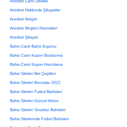
Aresbet Canlı Destek
Aresbet Hakkında Şikayetler
Aresbet İletişim
Aresbet Müşteri Hizmetleri
Aresbet Şikayet
Bahis Canlı Bahis Kuponu
Bahis Canlı Kupon Bozdurma
Bahis Canlı Kupon Hazırlama
Bahis Siteleri Bet Çeşitleri
Bahis Siteleri Bonuslar 2022
Bahis Siteleri Futbol Bahisleri
Bahis Siteleri Güncel Adres
Bahis Siteleri Snooker Bahisleri
Bahis Sitelerinde Futbol Bahisleri