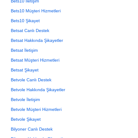
Bets10 İletişim
Bets10 Müşteri Hizmetleri
Bets10 Şikayet
Betsat Canlı Destek
Betsat Hakkında Şikayetler
Betsat İletişim
Betsat Müşteri Hizmetleri
Betsat Şikayet
Betvole Canlı Destek
Betvole Hakkında Şikayetler
Betvole İletişim
Betvole Müşteri Hizmetleri
Betvole Şikayet
Bilyoner Canlı Destek