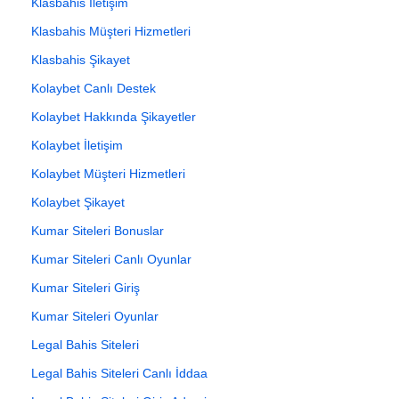
Klasbahis İletişim
Klasbahis Müşteri Hizmetleri
Klasbahis Şikayet
Kolaybet Canlı Destek
Kolaybet Hakkında Şikayetler
Kolaybet İletişim
Kolaybet Müşteri Hizmetleri
Kolaybet Şikayet
Kumar Siteleri Bonuslar
Kumar Siteleri Canlı Oyunlar
Kumar Siteleri Giriş
Kumar Siteleri Oyunlar
Legal Bahis Siteleri
Legal Bahis Siteleri Canlı İddaa