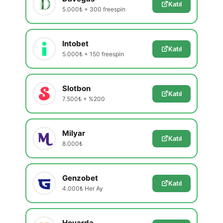
Katıl
5.000₺ + 300 freespin
Intobet
Katıl
5.000₺ + 150 freespin
Slotbon
Katıl
7.500₺ + %200
Milyar
Katıl
8.000₺
Genzobet
Katıl
4.000₺ Her Ay
Hovarda