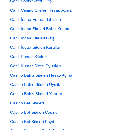
Canlı Bahis Sitesi Giriş
Canlı Casino Siteleri Hesap Açma
Canlı İddaa Futbol Bahisleri
Canlı İddaa Siteleri Bahis Kuponu
Canlı İddaa Siteleri Giriş
Canlı İddaa Siteleri Kuralları
Canlı Kumar Siteleri
Canlı Kumar Sitesi Oyunları
Casino Bahis Siteleri Hesap Açma
Casino Bahis Siteleri Üyelik
Casino Bahis Siteleri Yatırım
Casino Bet Siteleri
Casino Bet Siteleri Casino
Casino Bet Siteleri Kayıt