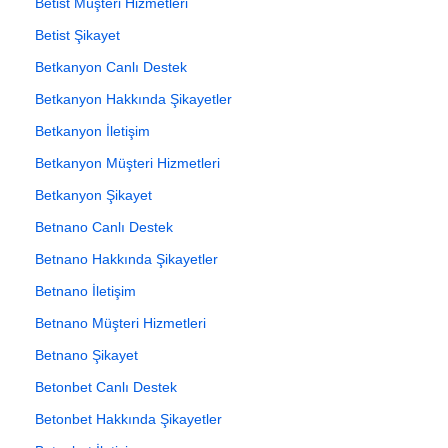
Betist Müşteri Hizmetleri
Betist Şikayet
Betkanyon Canlı Destek
Betkanyon Hakkında Şikayetler
Betkanyon İletişim
Betkanyon Müşteri Hizmetleri
Betkanyon Şikayet
Betnano Canlı Destek
Betnano Hakkında Şikayetler
Betnano İletişim
Betnano Müşteri Hizmetleri
Betnano Şikayet
Betonbet Canlı Destek
Betonbet Hakkında Şikayetler