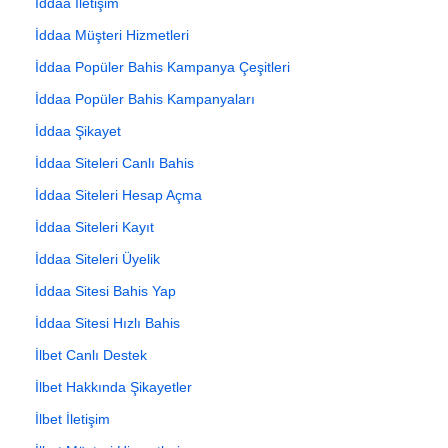
İddaa İletişim
İddaa Müşteri Hizmetleri
İddaa Popüler Bahis Kampanya Çeşitleri
İddaa Popüler Bahis Kampanyaları
İddaa Şikayet
İddaa Siteleri Canlı Bahis
İddaa Siteleri Hesap Açma
İddaa Siteleri Kayıt
İddaa Siteleri Üyelik
İddaa Sitesi Bahis Yap
İddaa Sitesi Hızlı Bahis
İlbet Canlı Destek
İlbet Hakkında Şikayetler
İlbet İletişim