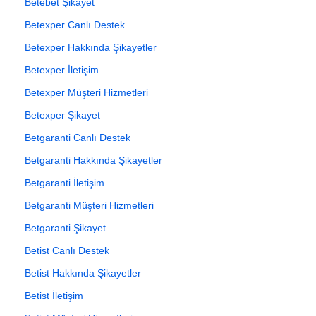
Betebet Şikayet
Betexper Canlı Destek
Betexper Hakkında Şikayetler
Betexper İletişim
Betexper Müşteri Hizmetleri
Betexper Şikayet
Betgaranti Canlı Destek
Betgaranti Hakkında Şikayetler
Betgaranti İletişim
Betgaranti Müşteri Hizmetleri
Betgaranti Şikayet
Betist Canlı Destek
Betist Hakkında Şikayetler
Betist İletişim