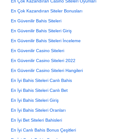
En Çok Kazandıran Casino Siteleri Oyunları
En Çok Kazandıran Siteler Bonusları
En Güvenilir Bahis Siteleri
En Güvenilir Bahis Siteleri Giriş
En Güvenilir Bahis Siteleri İnceleme
En Güvenilir Casino Siteleri
En Güvenilir Casino Siteleri 2022
En Güvenilir Casino Siteleri Hangileri
En İyi Bahis Siteleri Canlı Bahis
En İyi Bahis Siteleri Canlı Bet
En İyi Bahis Siteleri Giriş
En İyi Bahis Siteleri Oranları
En İyi Bet Siteleri Bahisleri
En İyi Canlı Bahis Bonus Çeşitleri