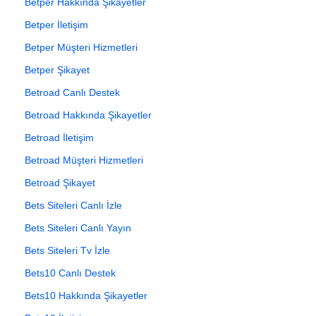
Betper Hakkında Şikayetler
Betper İletişim
Betper Müşteri Hizmetleri
Betper Şikayet
Betroad Canlı Destek
Betroad Hakkında Şikayetler
Betroad İletişim
Betroad Müşteri Hizmetleri
Betroad Şikayet
Bets Siteleri Canlı İzle
Bets Siteleri Canlı Yayın
Bets Siteleri Tv İzle
Bets10 Canlı Destek
Bets10 Hakkında Şikayetler