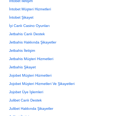
İntobet İletişim
İntobet Müşteri Hizmetleri
İntobet Şikayet
İyi Canlı Casino Oyunları
Jetbahis Canlı Destek
Jetbahis Hakkında Şikayetler
Jetbahis İletişim
Jetbahis Müşteri Hizmetleri
Jetbahis Şikayet
Jojobet Müşteri Hizmetleri
Jojobet Müşteri Hizmetleri Ve Şikayetleri
Jojobet Üye İşlemleri
Julibet Canlı Destek
Julibet Hakkında Şikayetler