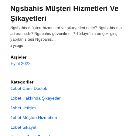
Ngsbahis Müşteri Hizmetleri Ve
Şikayetleri
Ngsbahis müşteri hizmetleri ve şikayetleri neler? Ngsbahis mail
adresi nedir? Ngsbahis güvenilir mi? Türkiye’nin en çok giriş
yapılan sitesi Ngsbahis…
4 yıl ago
Arşivler
Eylül 2022
Kategoriler
1xbet Canlı Destek
1xbet Hakkında Şikayetler
1xbet İletişim
1xbet Müşteri Hizmetleri
1xbet Şikayet