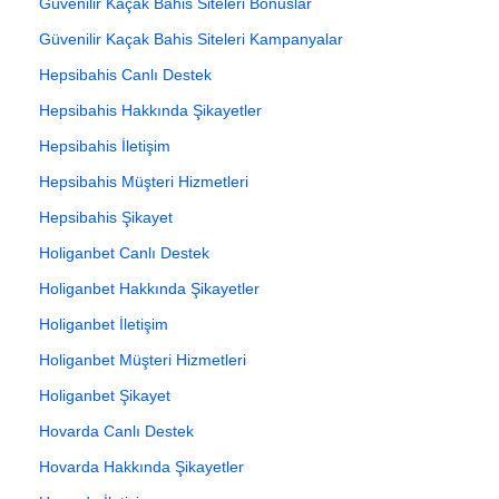
Güvenilir Kaçak Bahis Siteleri Bonuslar
Güvenilir Kaçak Bahis Siteleri Kampanyalar
Hepsibahis Canlı Destek
Hepsibahis Hakkında Şikayetler
Hepsibahis İletişim
Hepsibahis Müşteri Hizmetleri
Hepsibahis Şikayet
Holiganbet Canlı Destek
Holiganbet Hakkında Şikayetler
Holiganbet İletişim
Holiganbet Müşteri Hizmetleri
Holiganbet Şikayet
Hovarda Canlı Destek
Hovarda Hakkında Şikayetler