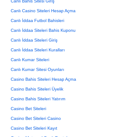
Canlı Bahis Sitesi Giriş
Canlı Casino Siteleri Hesap Açma
Canlı İddaa Futbol Bahisleri
Canlı İddaa Siteleri Bahis Kuponu
Canlı İddaa Siteleri Giriş
Canlı İddaa Siteleri Kuralları
Canlı Kumar Siteleri
Canlı Kumar Sitesi Oyunları
Casino Bahis Siteleri Hesap Açma
Casino Bahis Siteleri Üyelik
Casino Bahis Siteleri Yatırım
Casino Bet Siteleri
Casino Bet Siteleri Casino
Casino Bet Siteleri Kayıt