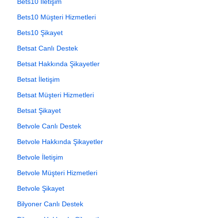
Bets10 İletişim
Bets10 Müşteri Hizmetleri
Bets10 Şikayet
Betsat Canlı Destek
Betsat Hakkında Şikayetler
Betsat İletişim
Betsat Müşteri Hizmetleri
Betsat Şikayet
Betvole Canlı Destek
Betvole Hakkında Şikayetler
Betvole İletişim
Betvole Müşteri Hizmetleri
Betvole Şikayet
Bilyoner Canlı Destek