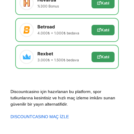
Katıl
%300 Bonus
Betroad
Katıl
4.000₺ + 1.000₺ bedava
Rexbet
Katıl
3.000₺ + 1.500₺ bedava
Discountcasino için hazırlanan bu platform, spor
tutkunlarına kesintisiz ve hızlı maç izleme imkânı sunan
güvenilir bir yayın alternatifidir.
DISCOUNTCASINO MAÇ İZLE