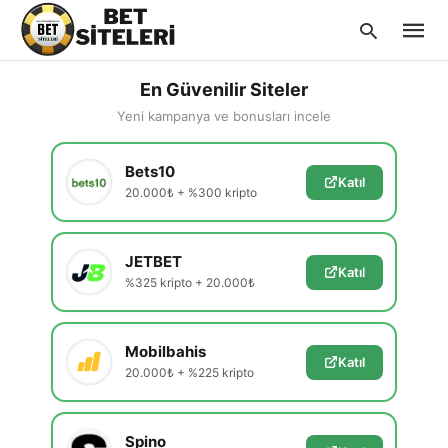
En Güvenilir Siteler
Yeni kampanya ve bonusları incele
Type
Bets10
your
Katıl
searc
20.000₺ + %300 kripto
query
and
hit
enter:
JETBET
Katıl
%325 kripto + 20.000₺
Mobilbahis
Katıl
20.000₺ + %225 kripto
Spino