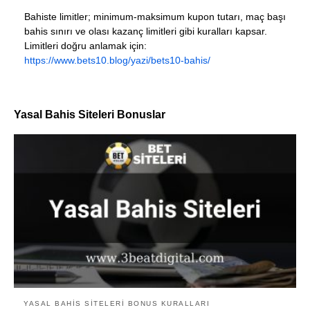
Bahiste limitler; minimum-maksimum kupon tutarı, maç başı
bahis sınırı ve olası kazanç limitleri gibi kuralları kapsar.
Limitleri doğru anlamak için:
https://www.bets10.blog/yazi/bets10-bahis/
Yasal Bahis Siteleri Bonuslar
YASAL BAHIS SITELERI BONUS KURALLARI