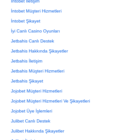
İntobet İletişim
İntobet Müşteri Hizmetleri
İntobet Şikayet
İyi Canlı Casino Oyunları
Jetbahis Canlı Destek
Jetbahis Hakkında Şikayetler
Jetbahis İletişim
Jetbahis Müşteri Hizmetleri
Jetbahis Şikayet
Jojobet Müşteri Hizmetleri
Jojobet Müşteri Hizmetleri Ve Şikayetleri
Jojobet Üye İşlemleri
Julibet Canlı Destek
Julibet Hakkında Şikayetler