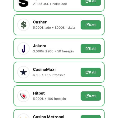
Katıl
2.000 USDT nakit iade
Casher
Katıl
5.000₺ iade + 1.000₺ risksiz
Jokera
Katıl
3.000₺ %200 + 50 freespin
CasinoMaxi
Katıl
6.500₺ + 150 freespin
Hitpot
Katıl
5.000₺ + 100 freespin
Casino Metropol