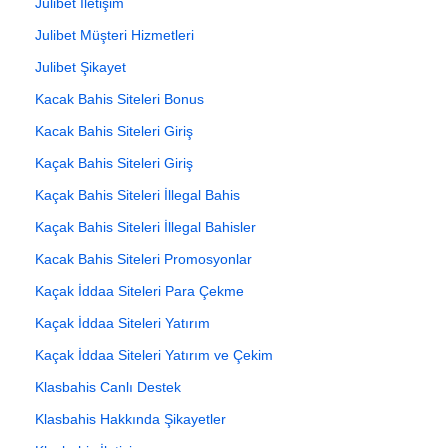
Julibet İletişim
Julibet Müşteri Hizmetleri
Julibet Şikayet
Kacak Bahis Siteleri Bonus
Kacak Bahis Siteleri Giriş
Kaçak Bahis Siteleri Giriş
Kaçak Bahis Siteleri İllegal Bahis
Kaçak Bahis Siteleri İllegal Bahisler
Kacak Bahis Siteleri Promosyonlar
Kaçak İddaa Siteleri Para Çekme
Kaçak İddaa Siteleri Yatırım
Kaçak İddaa Siteleri Yatırım ve Çekim
Klasbahis Canlı Destek
Klasbahis Hakkında Şikayetler