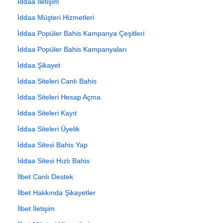
İddaa İletişim
İddaa Müşteri Hizmetleri
İddaa Popüler Bahis Kampanya Çeşitleri
İddaa Popüler Bahis Kampanyaları
İddaa Şikayet
İddaa Siteleri Canlı Bahis
İddaa Siteleri Hesap Açma
İddaa Siteleri Kayıt
İddaa Siteleri Üyelik
İddaa Sitesi Bahis Yap
İddaa Sitesi Hızlı Bahis
İlbet Canlı Destek
İlbet Hakkında Şikayetler
İlbet İletişim