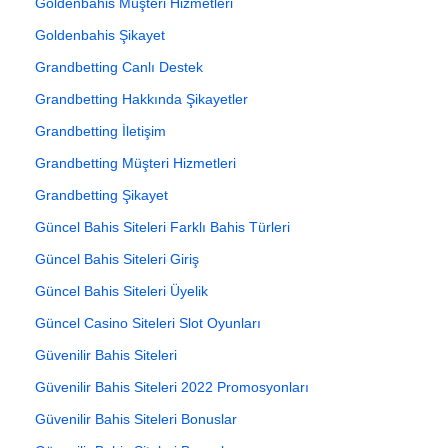
Goldenbahis Müşteri Hizmetleri
Goldenbahis Şikayet
Grandbetting Canlı Destek
Grandbetting Hakkında Şikayetler
Grandbetting İletişim
Grandbetting Müşteri Hizmetleri
Grandbetting Şikayet
Güncel Bahis Siteleri Farklı Bahis Türleri
Güncel Bahis Siteleri Giriş
Güncel Bahis Siteleri Üyelik
Güncel Casino Siteleri Slot Oyunları
Güvenilir Bahis Siteleri
Güvenilir Bahis Siteleri 2022 Promosyonları
Güvenilir Bahis Siteleri Bonuslar