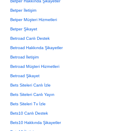
Betper Hakkında Şikayetler
Betper İletişim
Betper Müşteri Hizmetleri
Betper Şikayet
Betroad Canlı Destek
Betroad Hakkında Şikayetler
Betroad İletişim
Betroad Müşteri Hizmetleri
Betroad Şikayet
Bets Siteleri Canlı İzle
Bets Siteleri Canlı Yayın
Bets Siteleri Tv İzle
Bets10 Canlı Destek
Bets10 Hakkında Şikayetler