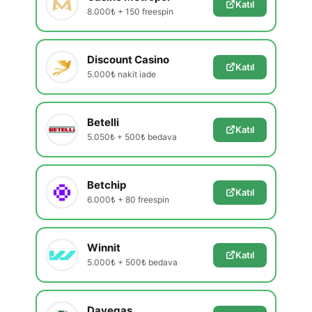
Katıl
8.000₺ + 150 freespin
Discount Casino
Katıl
5.000₺ nakit iade
Betelli
Katıl
5.050₺ + 500₺ bedava
Betchip
Katıl
6.000₺ + 80 freespin
Winnit
Katıl
5.000₺ + 500₺ bedava
Davegas