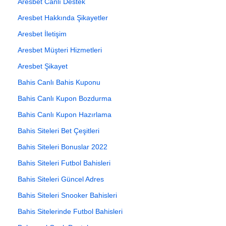
Aresbet Canlı Destek
Aresbet Hakkında Şikayetler
Aresbet İletişim
Aresbet Müşteri Hizmetleri
Aresbet Şikayet
Bahis Canlı Bahis Kuponu
Bahis Canlı Kupon Bozdurma
Bahis Canlı Kupon Hazırlama
Bahis Siteleri Bet Çeşitleri
Bahis Siteleri Bonuslar 2022
Bahis Siteleri Futbol Bahisleri
Bahis Siteleri Güncel Adres
Bahis Siteleri Snooker Bahisleri
Bahis Sitelerinde Futbol Bahisleri