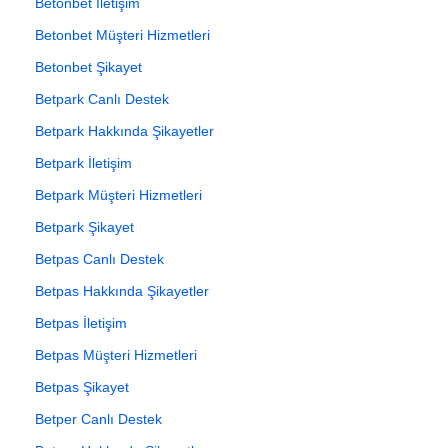
Betonbet İletişim
Betonbet Müşteri Hizmetleri
Betonbet Şikayet
Betpark Canlı Destek
Betpark Hakkında Şikayetler
Betpark İletişim
Betpark Müşteri Hizmetleri
Betpark Şikayet
Betpas Canlı Destek
Betpas Hakkında Şikayetler
Betpas İletişim
Betpas Müşteri Hizmetleri
Betpas Şikayet
Betper Canlı Destek