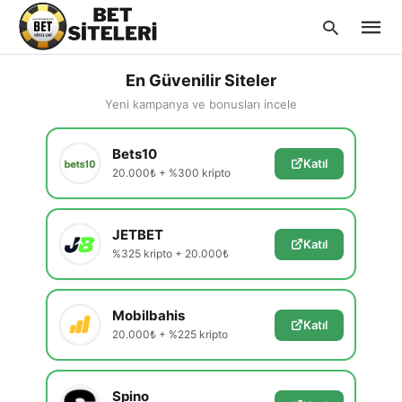
En Güvenilir Siteler
Yeni kampanya ve bonusları incele
Type
Bets10
your
Katıl
searc
20.000₺ + %300 kripto
query
and
hit
enter:
JETBET
Katıl
%325 kripto + 20.000₺
Mobilbahis
Katıl
20.000₺ + %225 kripto
Spino