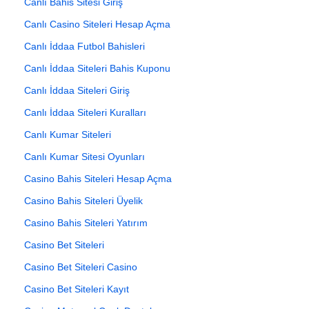
Canlı Bahis Sitesi Giriş
Canlı Casino Siteleri Hesap Açma
Canlı İddaa Futbol Bahisleri
Canlı İddaa Siteleri Bahis Kuponu
Canlı İddaa Siteleri Giriş
Canlı İddaa Siteleri Kuralları
Canlı Kumar Siteleri
Canlı Kumar Sitesi Oyunları
Casino Bahis Siteleri Hesap Açma
Casino Bahis Siteleri Üyelik
Casino Bahis Siteleri Yatırım
Casino Bet Siteleri
Casino Bet Siteleri Casino
Casino Bet Siteleri Kayıt