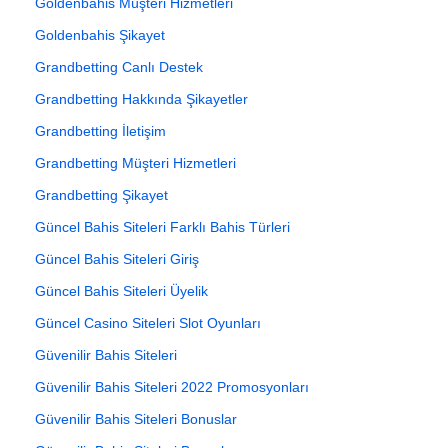
Goldenbahis Müşteri Hizmetleri
Goldenbahis Şikayet
Grandbetting Canlı Destek
Grandbetting Hakkında Şikayetler
Grandbetting İletişim
Grandbetting Müşteri Hizmetleri
Grandbetting Şikayet
Güncel Bahis Siteleri Farklı Bahis Türleri
Güncel Bahis Siteleri Giriş
Güncel Bahis Siteleri Üyelik
Güncel Casino Siteleri Slot Oyunları
Güvenilir Bahis Siteleri
Güvenilir Bahis Siteleri 2022 Promosyonları
Güvenilir Bahis Siteleri Bonuslar