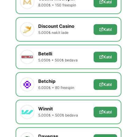
Katıl
8.000₺ + 150 freespin
Discount Casino
Katıl
5.000₺ nakit iade
Betelli
Katıl
5.050₺ + 500₺ bedava
Betchip
Katıl
6.000₺ + 80 freespin
Winnit
Katıl
5.000₺ + 500₺ bedava
Davegas