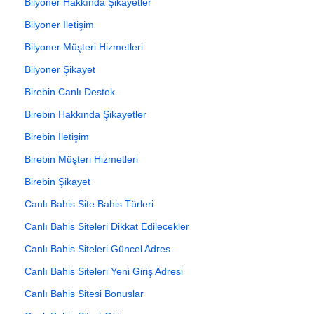
Bilyoner Hakkında Şikayetler
Bilyoner İletişim
Bilyoner Müşteri Hizmetleri
Bilyoner Şikayet
Birebin Canlı Destek
Birebin Hakkında Şikayetler
Birebin İletişim
Birebin Müşteri Hizmetleri
Birebin Şikayet
Canlı Bahis Site Bahis Türleri
Canlı Bahis Siteleri Dikkat Edilecekler
Canlı Bahis Siteleri Güncel Adres
Canlı Bahis Siteleri Yeni Giriş Adresi
Canlı Bahis Sitesi Bonuslar