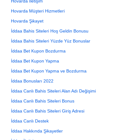
Hovarda İletişim
Hovarda Müşteri Hizmetleri
Hovarda Şikayet
İddaa Bahis Siteleri Hoş Geldin Bonusu
İddaa Bahis Siteleri Yüzde Yüz Bonuslar
İddaa Bet Kupon Bozdurma
İddaa Bet Kupon Yapma
İddaa Bet Kupon Yapma ve Bozdurma
İddaa Bonusları 2022
İddaa Canlı Bahis Siteleri Alan Adı Değişimi
İddaa Canlı Bahis Siteleri Bonus
İddaa Canlı Bahis Siteleri Giriş Adresi
İddaa Canlı Destek
İddaa Hakkında Şikayetler