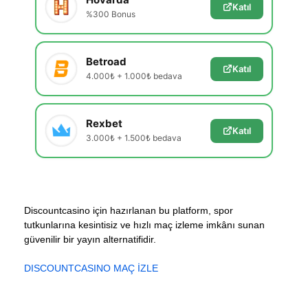
Katıl
%300 Bonus
Betroad
Katıl
4.000₺ + 1.000₺ bedava
Rexbet
Katıl
3.000₺ + 1.500₺ bedava
Discountcasino için hazırlanan bu platform, spor
tutkunlarına kesintisiz ve hızlı maç izleme imkânı sunan
güvenilir bir yayın alternatifidir.
DISCOUNTCASINO MAÇ İZLE