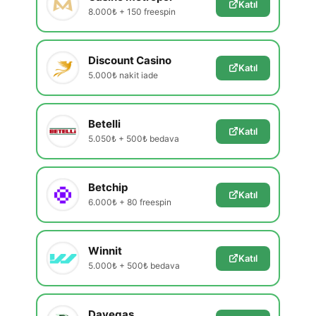
Katıl
8.000₺ + 150 freespin
Discount Casino
Katıl
5.000₺ nakit iade
Betelli
Katıl
5.050₺ + 500₺ bedava
Betchip
Katıl
6.000₺ + 80 freespin
Winnit
Katıl
5.000₺ + 500₺ bedava
Davegas