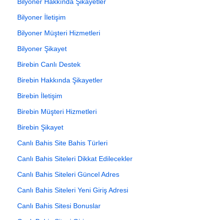
Bilyoner Hakkında Şikayetler
Bilyoner İletişim
Bilyoner Müşteri Hizmetleri
Bilyoner Şikayet
Birebin Canlı Destek
Birebin Hakkında Şikayetler
Birebin İletişim
Birebin Müşteri Hizmetleri
Birebin Şikayet
Canlı Bahis Site Bahis Türleri
Canlı Bahis Siteleri Dikkat Edilecekler
Canlı Bahis Siteleri Güncel Adres
Canlı Bahis Siteleri Yeni Giriş Adresi
Canlı Bahis Sitesi Bonuslar