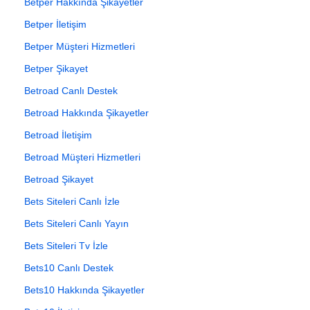
Betper Hakkında Şikayetler
Betper İletişim
Betper Müşteri Hizmetleri
Betper Şikayet
Betroad Canlı Destek
Betroad Hakkında Şikayetler
Betroad İletişim
Betroad Müşteri Hizmetleri
Betroad Şikayet
Bets Siteleri Canlı İzle
Bets Siteleri Canlı Yayın
Bets Siteleri Tv İzle
Bets10 Canlı Destek
Bets10 Hakkında Şikayetler