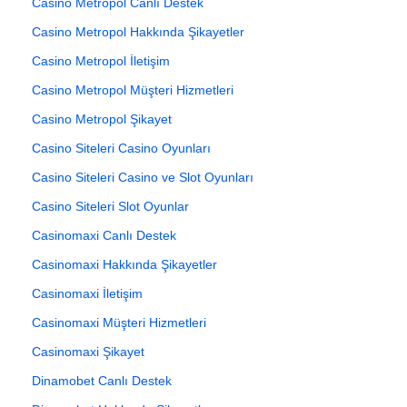
Casino Metropol Canlı Destek
Casino Metropol Hakkında Şikayetler
Casino Metropol İletişim
Casino Metropol Müşteri Hizmetleri
Casino Metropol Şikayet
Casino Siteleri Casino Oyunları
Casino Siteleri Casino ve Slot Oyunları
Casino Siteleri Slot Oyunlar
Casinomaxi Canlı Destek
Casinomaxi Hakkında Şikayetler
Casinomaxi İletişim
Casinomaxi Müşteri Hizmetleri
Casinomaxi Şikayet
Dinamobet Canlı Destek