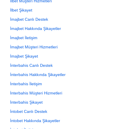
İlbet Müşteri Hizmetleri
İlbet Şikayet
İmajbet Canlı Destek
İmajbet Hakkında Şikayetler
İmajbet İletişim
İmajbet Müşteri Hizmetleri
İmajbet Şikayet
İnterbahis Canlı Destek
İnterbahis Hakkında Şikayetler
İnterbahis İletişim
İnterbahis Müşteri Hizmetleri
İnterbahis Şikayet
İntobet Canlı Destek
İntobet Hakkında Şikayetler