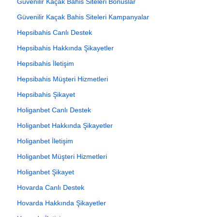
Güvenilir Kaçak Bahis Siteleri Bonuslar
Güvenilir Kaçak Bahis Siteleri Kampanyalar
Hepsibahis Canlı Destek
Hepsibahis Hakkında Şikayetler
Hepsibahis İletişim
Hepsibahis Müşteri Hizmetleri
Hepsibahis Şikayet
Holiganbet Canlı Destek
Holiganbet Hakkında Şikayetler
Holiganbet İletişim
Holiganbet Müşteri Hizmetleri
Holiganbet Şikayet
Hovarda Canlı Destek
Hovarda Hakkında Şikayetler