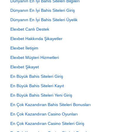
Dünyanın En İyi Bahis Siteleri Bilgileri
Dünyanın En İyi Bahis Siteleri Giriş
Dünyanın En İyi Bahis Siteleri Üyelik
Elexbet Canlı Destek
Elexbet Hakkında Şikayetler
Elexbet İletişim
Elexbet Müşteri Hizmetleri
Elexbet Şikayet
En Büyük Bahis Siteleri Giriş
En Büyük Bahis Siteleri Kayıt
En Büyük Bahis Siteleri Yeni Giriş
En Çok Kazandıran Bahis Siteleri Bonusları
En Çok Kazandıran Casino Oyunları
En Çok Kazandıran Casino Siteleri Giriş