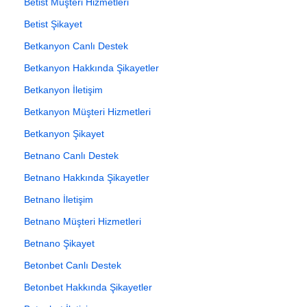
Betist Müşteri Hizmetleri
Betist Şikayet
Betkanyon Canlı Destek
Betkanyon Hakkında Şikayetler
Betkanyon İletişim
Betkanyon Müşteri Hizmetleri
Betkanyon Şikayet
Betnano Canlı Destek
Betnano Hakkında Şikayetler
Betnano İletişim
Betnano Müşteri Hizmetleri
Betnano Şikayet
Betonbet Canlı Destek
Betonbet Hakkında Şikayetler