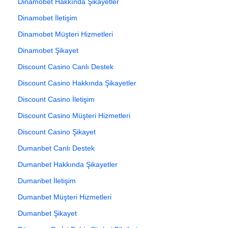
Dinamobet Hakkında Şikayetler
Dinamobet İletişim
Dinamobet Müşteri Hizmetleri
Dinamobet Şikayet
Discount Casino Canlı Destek
Discount Casino Hakkında Şikayetler
Discount Casino İletişim
Discount Casino Müşteri Hizmetleri
Discount Casino Şikayet
Dumanbet Canlı Destek
Dumanbet Hakkında Şikayetler
Dumanbet İletişim
Dumanbet Müşteri Hizmetleri
Dumanbet Şikayet