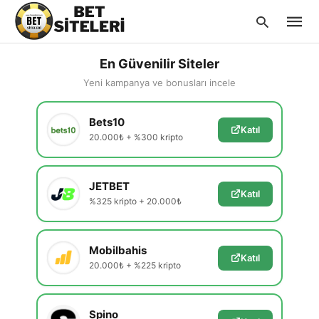
En Güvenilir Siteler
Yeni kampanya ve bonusları incele
Type
Bets10
your
Katıl
searc
20.000₺ + %300 kripto
query
and
hit
enter:
JETBET
Katıl
%325 kripto + 20.000₺
Mobilbahis
Katıl
20.000₺ + %225 kripto
Spino