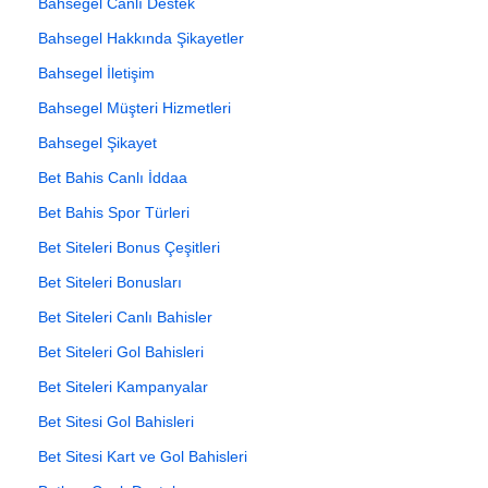
Bahsegel Canlı Destek
Bahsegel Hakkında Şikayetler
Bahsegel İletişim
Bahsegel Müşteri Hizmetleri
Bahsegel Şikayet
Bet Bahis Canlı İddaa
Bet Bahis Spor Türleri
Bet Siteleri Bonus Çeşitleri
Bet Siteleri Bonusları
Bet Siteleri Canlı Bahisler
Bet Siteleri Gol Bahisleri
Bet Siteleri Kampanyalar
Bet Sitesi Gol Bahisleri
Bet Sitesi Kart ve Gol Bahisleri