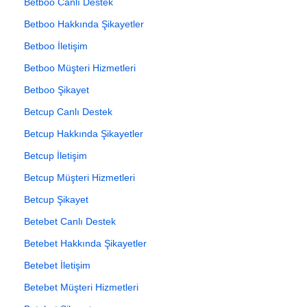
Betboo Canlı Destek
Betboo Hakkında Şikayetler
Betboo İletişim
Betboo Müşteri Hizmetleri
Betboo Şikayet
Betcup Canlı Destek
Betcup Hakkında Şikayetler
Betcup İletişim
Betcup Müşteri Hizmetleri
Betcup Şikayet
Betebet Canlı Destek
Betebet Hakkında Şikayetler
Betebet İletişim
Betebet Müşteri Hizmetleri