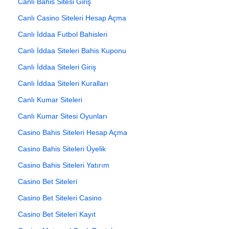
Canlı Bahis Sitesi Giriş
Canlı Casino Siteleri Hesap Açma
Canlı İddaa Futbol Bahisleri
Canlı İddaa Siteleri Bahis Kuponu
Canlı İddaa Siteleri Giriş
Canlı İddaa Siteleri Kuralları
Canlı Kumar Siteleri
Canlı Kumar Sitesi Oyunları
Casino Bahis Siteleri Hesap Açma
Casino Bahis Siteleri Üyelik
Casino Bahis Siteleri Yatırım
Casino Bet Siteleri
Casino Bet Siteleri Casino
Casino Bet Siteleri Kayıt