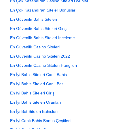
En Çok Kazandıran Casino Siteleri Oyunları
En Çok Kazandıran Siteler Bonusları
En Güvenilir Bahis Siteleri
En Güvenilir Bahis Siteleri Giriş
En Güvenilir Bahis Siteleri İnceleme
En Güvenilir Casino Siteleri
En Güvenilir Casino Siteleri 2022
En Güvenilir Casino Siteleri Hangileri
En İyi Bahis Siteleri Canlı Bahis
En İyi Bahis Siteleri Canlı Bet
En İyi Bahis Siteleri Giriş
En İyi Bahis Siteleri Oranları
En İyi Bet Siteleri Bahisleri
En İyi Canlı Bahis Bonus Çeşitleri