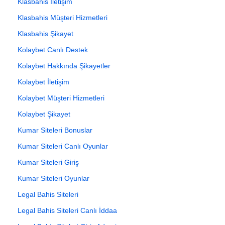
Klasbahis İletişim
Klasbahis Müşteri Hizmetleri
Klasbahis Şikayet
Kolaybet Canlı Destek
Kolaybet Hakkında Şikayetler
Kolaybet İletişim
Kolaybet Müşteri Hizmetleri
Kolaybet Şikayet
Kumar Siteleri Bonuslar
Kumar Siteleri Canlı Oyunlar
Kumar Siteleri Giriş
Kumar Siteleri Oyunlar
Legal Bahis Siteleri
Legal Bahis Siteleri Canlı İddaa