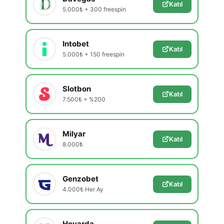
Katıl
5.000₺ + 300 freespin
Intobet
Katıl
5.000₺ + 150 freespin
Slotbon
Katıl
7.500₺ + %200
Milyar
Katıl
8.000₺
Genzobet
Katıl
4.000₺ Her Ay
Hovarda