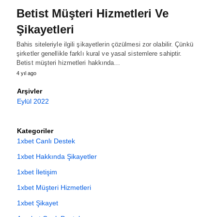
Betist Müşteri Hizmetleri Ve
Şikayetleri
Bahis siteleriyle ilgili şikayetlerin çözülmesi zor olabilir. Çünkü
şirketler genellikle farklı kural ve yasal sistemlere sahiptir.
Betist müşteri hizmetleri hakkında…
4 yıl ago
Arşivler
Eylül 2022
Kategoriler
1xbet Canlı Destek
1xbet Hakkında Şikayetler
1xbet İletişim
1xbet Müşteri Hizmetleri
1xbet Şikayet