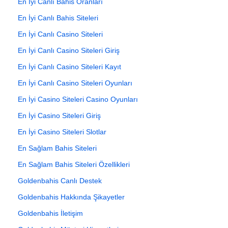
En İyi Canlı Bahis Oranları
En İyi Canlı Bahis Siteleri
En İyi Canlı Casino Siteleri
En İyi Canlı Casino Siteleri Giriş
En İyi Canlı Casino Siteleri Kayıt
En İyi Canlı Casino Siteleri Oyunları
En İyi Casino Siteleri Casino Oyunları
En İyi Casino Siteleri Giriş
En İyi Casino Siteleri Slotlar
En Sağlam Bahis Siteleri
En Sağlam Bahis Siteleri Özellikleri
Goldenbahis Canlı Destek
Goldenbahis Hakkında Şikayetler
Goldenbahis İletişim