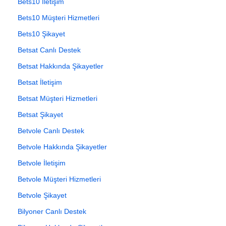
Bets10 İletişim
Bets10 Müşteri Hizmetleri
Bets10 Şikayet
Betsat Canlı Destek
Betsat Hakkında Şikayetler
Betsat İletişim
Betsat Müşteri Hizmetleri
Betsat Şikayet
Betvole Canlı Destek
Betvole Hakkında Şikayetler
Betvole İletişim
Betvole Müşteri Hizmetleri
Betvole Şikayet
Bilyoner Canlı Destek