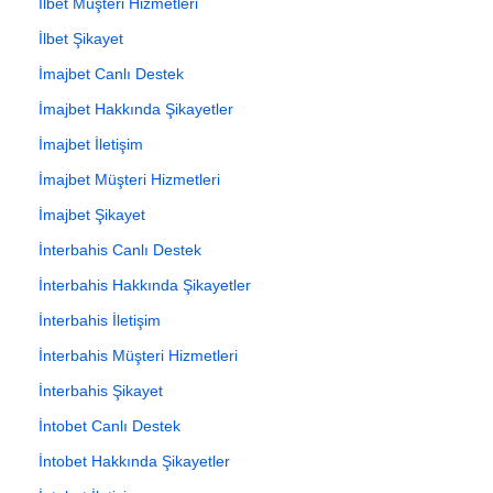
İlbet Müşteri Hizmetleri
İlbet Şikayet
İmajbet Canlı Destek
İmajbet Hakkında Şikayetler
İmajbet İletişim
İmajbet Müşteri Hizmetleri
İmajbet Şikayet
İnterbahis Canlı Destek
İnterbahis Hakkında Şikayetler
İnterbahis İletişim
İnterbahis Müşteri Hizmetleri
İnterbahis Şikayet
İntobet Canlı Destek
İntobet Hakkında Şikayetler