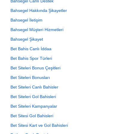
Bahsegel Canlı Destek
Bahsegel Hakkında Şikayetler
Bahsegel İletişim
Bahsegel Müşteri Hizmetleri
Bahsegel Şikayet
Bet Bahis Canlı İddaa
Bet Bahis Spor Türleri
Bet Siteleri Bonus Çeşitleri
Bet Siteleri Bonusları
Bet Siteleri Canlı Bahisler
Bet Siteleri Gol Bahisleri
Bet Siteleri Kampanyalar
Bet Sitesi Gol Bahisleri
Bet Sitesi Kart ve Gol Bahisleri