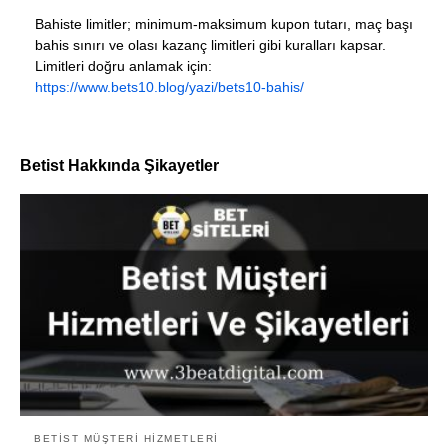
Bahiste limitler; minimum-maksimum kupon tutarı, maç başı
bahis sınırı ve olası kazanç limitleri gibi kuralları kapsar.
Limitleri doğru anlamak için:
https://www.bets10.blog/yazi/bets10-bahis/
Betist Hakkında Şikayetler
BETIST MÜŞTERI HIZMETLERI