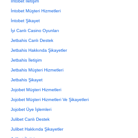
İntobet İletişim
İntobet Müşteri Hizmetleri
İntobet Şikayet
İyi Canlı Casino Oyunları
Jetbahis Canlı Destek
Jetbahis Hakkında Şikayetler
Jetbahis İletişim
Jetbahis Müşteri Hizmetleri
Jetbahis Şikayet
Jojobet Müşteri Hizmetleri
Jojobet Müşteri Hizmetleri Ve Şikayetleri
Jojobet Üye İşlemleri
Julibet Canlı Destek
Julibet Hakkında Şikayetler