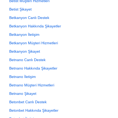
Betist Müşteri Hizmetleri
Betist Şikayet
Betkanyon Canlı Destek
Betkanyon Hakkında Şikayetler
Betkanyon İletişim
Betkanyon Müşteri Hizmetleri
Betkanyon Şikayet
Betnano Canlı Destek
Betnano Hakkında Şikayetler
Betnano İletişim
Betnano Müşteri Hizmetleri
Betnano Şikayet
Betonbet Canlı Destek
Betonbet Hakkında Şikayetler