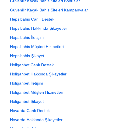
Güvenilir Kaçak Bahis Siteleri Bonuslar
Güvenilir Kaçak Bahis Siteleri Kampanyalar
Hepsibahis Canlı Destek
Hepsibahis Hakkında Şikayetler
Hepsibahis İletişim
Hepsibahis Müşteri Hizmetleri
Hepsibahis Şikayet
Holiganbet Canlı Destek
Holiganbet Hakkında Şikayetler
Holiganbet İletişim
Holiganbet Müşteri Hizmetleri
Holiganbet Şikayet
Hovarda Canlı Destek
Hovarda Hakkında Şikayetler