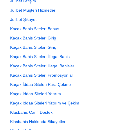
Julibet İletişim
Julibet Müşteri Hizmetleri
Julibet Şikayet
Kacak Bahis Siteleri Bonus
Kacak Bahis Siteleri Giriş
Kaçak Bahis Siteleri Giriş
Kaçak Bahis Siteleri İllegal Bahis
Kaçak Bahis Siteleri İllegal Bahisler
Kacak Bahis Siteleri Promosyonlar
Kaçak İddaa Siteleri Para Çekme
Kaçak İddaa Siteleri Yatırım
Kaçak İddaa Siteleri Yatırım ve Çekim
Klasbahis Canlı Destek
Klasbahis Hakkında Şikayetler