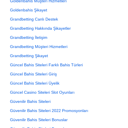
Goldenbahis Müşteri Hizmetleri
Goldenbahis Şikayet
Grandbetting Canlı Destek
Grandbetting Hakkında Şikayetler
Grandbetting İletişim
Grandbetting Müşteri Hizmetleri
Grandbetting Şikayet
Güncel Bahis Siteleri Farklı Bahis Türleri
Güncel Bahis Siteleri Giriş
Güncel Bahis Siteleri Üyelik
Güncel Casino Siteleri Slot Oyunları
Güvenilir Bahis Siteleri
Güvenilir Bahis Siteleri 2022 Promosyonları
Güvenilir Bahis Siteleri Bonuslar