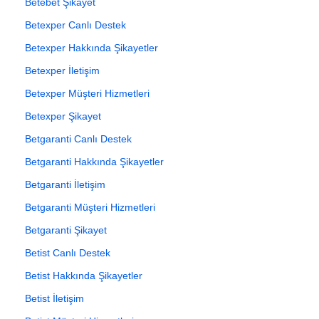
Betebet Şikayet
Betexper Canlı Destek
Betexper Hakkında Şikayetler
Betexper İletişim
Betexper Müşteri Hizmetleri
Betexper Şikayet
Betgaranti Canlı Destek
Betgaranti Hakkında Şikayetler
Betgaranti İletişim
Betgaranti Müşteri Hizmetleri
Betgaranti Şikayet
Betist Canlı Destek
Betist Hakkında Şikayetler
Betist İletişim