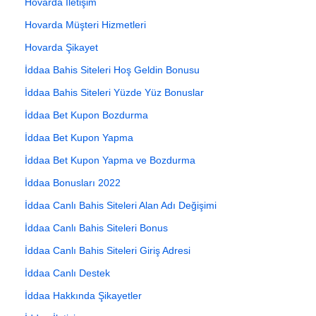
Hovarda İletişim
Hovarda Müşteri Hizmetleri
Hovarda Şikayet
İddaa Bahis Siteleri Hoş Geldin Bonusu
İddaa Bahis Siteleri Yüzde Yüz Bonuslar
İddaa Bet Kupon Bozdurma
İddaa Bet Kupon Yapma
İddaa Bet Kupon Yapma ve Bozdurma
İddaa Bonusları 2022
İddaa Canlı Bahis Siteleri Alan Adı Değişimi
İddaa Canlı Bahis Siteleri Bonus
İddaa Canlı Bahis Siteleri Giriş Adresi
İddaa Canlı Destek
İddaa Hakkında Şikayetler