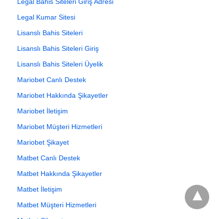
Legal Bahis Siteleri Giriş Adresi
Legal Kumar Sitesi
Lisanslı Bahis Siteleri
Lisanslı Bahis Siteleri Giriş
Lisanslı Bahis Siteleri Üyelik
Mariobet Canlı Destek
Mariobet Hakkında Şikayetler
Mariobet İletişim
Mariobet Müşteri Hizmetleri
Mariobet Şikayet
Matbet Canlı Destek
Matbet Hakkında Şikayetler
Matbet İletişim
Matbet Müşteri Hizmetleri