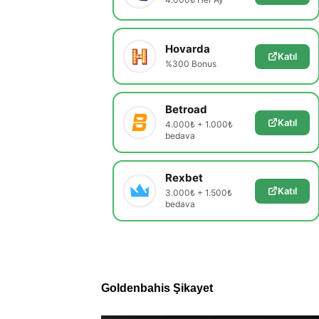
Hovarda
Katıl
%300 Bonus
Betroad
Katıl
4.000₺ + 1.000₺
bedava
Rexbet
Katıl
3.000₺ + 1.500₺
bedava
Goldenbahis Şikayet