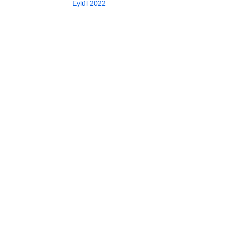
Eylül 2022