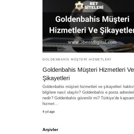
GOLDENBAHIS MÜŞTERI HIZMETLERI
Goldenbahis Müşteri Hizmetleri Ve
Şikayetleri
Goldenbahis müşteri hizmetleri ve şikayetleri hakkı
bilgilere nasıl ulaşılır? Goldenbahis e posta adresler
nedir? Goldenbahis güvenilir mi? Türkiye’de kapsam
hizmet…
4 yıl ago
Arşivler