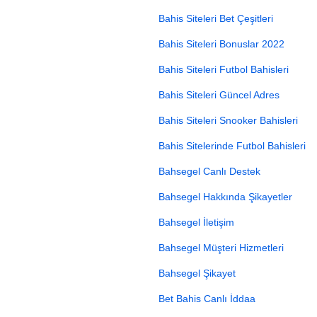
Bahis Siteleri Bet Çeşitleri
Bahis Siteleri Bonuslar 2022
Bahis Siteleri Futbol Bahisleri
Bahis Siteleri Güncel Adres
Bahis Siteleri Snooker Bahisleri
Bahis Sitelerinde Futbol Bahisleri
Bahsegel Canlı Destek
Bahsegel Hakkında Şikayetler
Bahsegel İletişim
Bahsegel Müşteri Hizmetleri
Bahsegel Şikayet
Bet Bahis Canlı İddaa