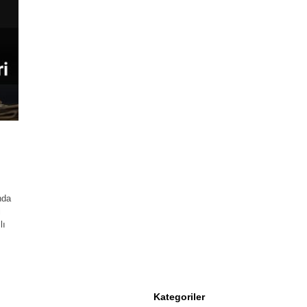
nda
i
lı
Kategoriler