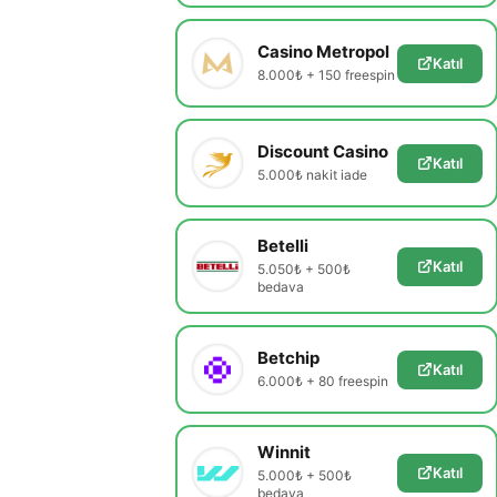
Casino Metropol
Katıl
8.000₺ + 150 freespin
Discount Casino
Katıl
5.000₺ nakit iade
Betelli
Katıl
5.050₺ + 500₺
bedava
Betchip
Katıl
6.000₺ + 80 freespin
Winnit
Katıl
5.000₺ + 500₺
bedava