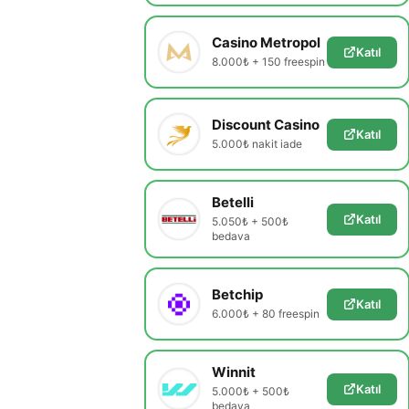
Casino Metropol
Katıl
8.000₺ + 150 freespin
Discount Casino
Katıl
5.000₺ nakit iade
Betelli
Katıl
5.050₺ + 500₺
bedava
Betchip
Katıl
6.000₺ + 80 freespin
Winnit
Katıl
5.000₺ + 500₺
bedava