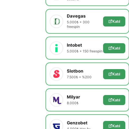
Davegas
Katıl
5.000₺ + 300
freespin
Intobet
Katıl
5.000₺ + 150 freespin
Slotbon
Katıl
7.500₺ + %200
Milyar
Katıl
8.000₺
Genzobet
Katıl
4.000₺ Her Ay