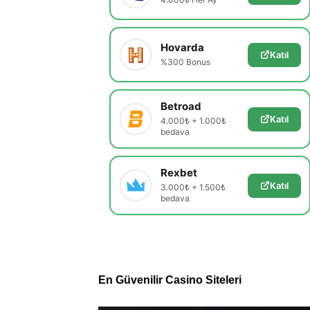
Hovarda
Katıl
%300 Bonus
Betroad
Katıl
4.000₺ + 1.000₺
bedava
Rexbet
Katıl
3.000₺ + 1.500₺
bedava
En Güvenilir Casino Siteleri