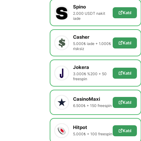
Spino
Katıl
2.000 USDT nakit
iade
Casher
Katıl
5.000₺ iade + 1.000₺
risksiz
Jokera
Katıl
3.000₺ %200 + 50
freespin
CasinoMaxi
Katıl
6.500₺ + 150 freespin
Hitpot
Katıl
5.000₺ + 100 freespin