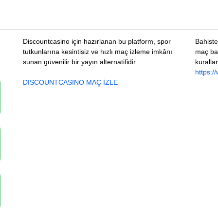
Discountcasino için hazırlanan bu platform, spor
Bahiste
tutkunlarına kesintisiz ve hızlı maç izleme imkânı
maç baş
sunan güvenilir bir yayın alternatifidir.
kuralla
https:/
DISCOUNTCASINO MAÇ İZLE