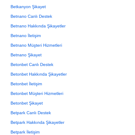
Betkanyon Şikayet
Betnano Canlı Destek
Betnano Hakkında Şikayetler
Betnano İletişim
Betnano Müşteri Hizmetleri
Betnano Şikayet
Betonbet Canlı Destek
Betonbet Hakkında Şikayetler
Betonbet İletişim
Betonbet Müşteri Hizmetleri
Betonbet Şikayet
Betpark Canlı Destek
Betpark Hakkında Şikayetler
Betpark İletişim