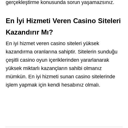
gerçekleştirme konusunda sorun yaşamazsınız.
En İyi Hizmeti Veren Casino Siteleri
Kazandırır Mı?
En iyi hizmet veren casino siteleri yüksek
kazandırma oranlarına sahiptir. Sitelerin sunduğu
çeşitli casino oyun içeriklerinden yararlanarak
yüksek miktarlı kazançların sahibi olmanız
mümkün. En iyi hizmeti sunan casino sitelerinde
işlem yapmak için kendi hesabınız olmalı.