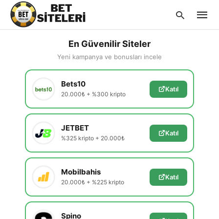
En Güvenilir Siteler
Yeni kampanya ve bonusları incele
Type
Bets10
your
Katıl
searc
20.000₺ + %300 kripto
query
and
hit
enter:
JETBET
Katıl
%325 kripto + 20.000₺
Mobilbahis
Katıl
20.000₺ + %225 kripto
Spino