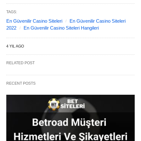
TAGS:
En Güvenilir Casino Siteleri
En Güvenilir Casino Siteleri
2022
En Güvenilir Casino Siteleri Hangileri
4 YIL AGO
RELATED POST
RECENT POSTS