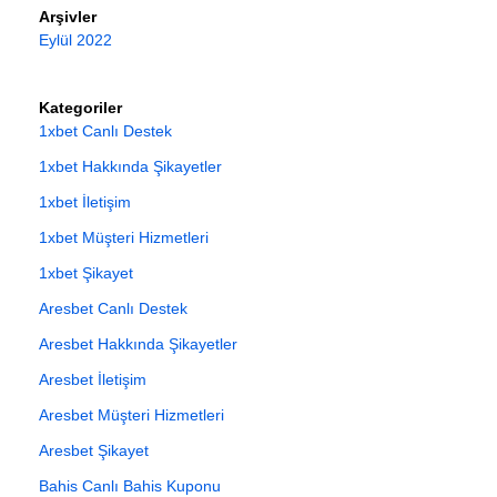
Arşivler
Eylül 2022
Kategoriler
1xbet Canlı Destek
1xbet Hakkında Şikayetler
1xbet İletişim
1xbet Müşteri Hizmetleri
1xbet Şikayet
Aresbet Canlı Destek
Aresbet Hakkında Şikayetler
Aresbet İletişim
Aresbet Müşteri Hizmetleri
Aresbet Şikayet
Bahis Canlı Bahis Kuponu