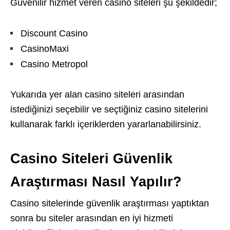
Güvenilir hizmet veren casino siteleri şu şekildedir;
Discount Casino
CasinoMaxi
Casino Metropol
Yukarıda yer alan casino siteleri arasından
istediğinizi seçebilir ve seçtiğiniz casino sitelerini
kullanarak farklı içeriklerden yararlanabilirsiniz.
Casino Siteleri Güvenlik
Araştırması Nasıl Yapılır?
Casino sitelerinde güvenlik araştırması yaptıktan
sonra bu siteler arasından en iyi hizmeti