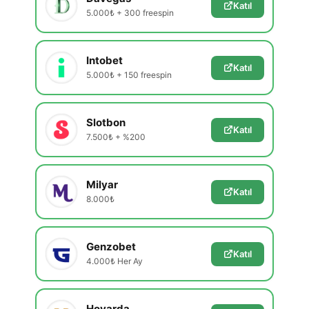
Katıl
5.000₺ + 300 freespin
Intobet
Katıl
5.000₺ + 150 freespin
Slotbon
Katıl
7.500₺ + %200
Milyar
Katıl
8.000₺
Genzobet
Katıl
4.000₺ Her Ay
Hovarda