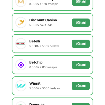
Katıl
8.000₺ + 150 freespin
Discount Casino
Katıl
5.000₺ nakit iade
Betelli
Katıl
5.050₺ + 500₺ bedava
Betchip
Katıl
6.000₺ + 80 freespin
Winnit
Katıl
5.000₺ + 500₺ bedava
Davegas