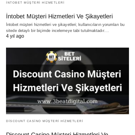
İNTOBET MÜŞTERI HIZMETLERI
İntobet Müşteri Hizmetleri Ve Şikayetleri
İntobet müşteri hizmetleri ve şikayetleri; kullanıcıların yorumları bu
sitede detaylı bir biçimde incelemeye tabi tutulmaktadır.…
4 yıl ago
DISCOUNT CASINO MÜŞTERI HIZMETLERI
Discount Casino Müşteri Hizmetleri Ve