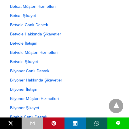
Betsat Müşteri Hizmetleri
Betsat Şikayet
Betvole Canlı Destek
Betvole Hakkında Şikayetler
Betvole İletişim
Betvole Müşteri Hizmetleri
Betvole Şikayet
Bilyoner Canlı Destek
Bilyoner Hakkında Şikayetler
Bilyoner İletişim
Bilyoner Müşteri Hizmetleri
Bilyoner Şikayet
Birebin Canlı Destek
L
Birebin Hakkında Şikayetler