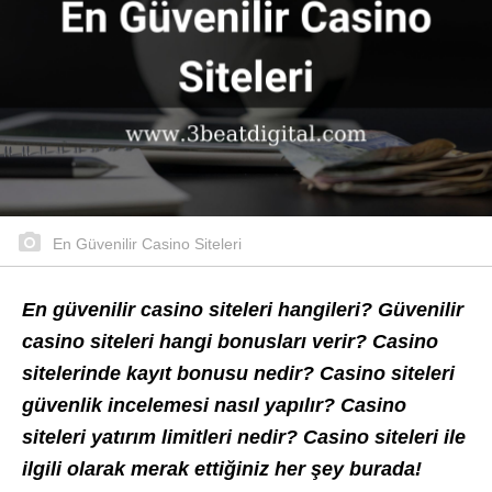
En Güvenilir Casino Siteleri
En güvenilir casino siteleri hangileri? Güvenilir
casino siteleri hangi bonusları verir? Casino
sitelerinde kayıt bonusu nedir? Casino siteleri
güvenlik incelemesi nasıl yapılır? Casino
siteleri yatırım limitleri nedir? Casino siteleri ile
ilgili olarak merak ettiğiniz her şey burada!