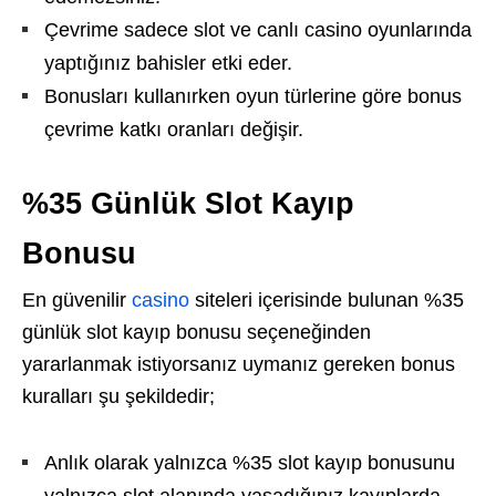
Çevrime sadece slot ve canlı casino oyunlarında
yaptığınız bahisler etki eder.
Bonusları kullanırken oyun türlerine göre bonus
çevrime katkı oranları değişir.
%35 Günlük Slot Kayıp
Bonusu
En güvenilir
casino
siteleri içerisinde bulunan %35
günlük slot kayıp bonusu seçeneğinden
yararlanmak istiyorsanız uymanız gereken bonus
kuralları şu şekildedir;
Anlık olarak yalnızca %35 slot kayıp bonusunu
yalnızca slot alanında yaşadığınız kayıplarda