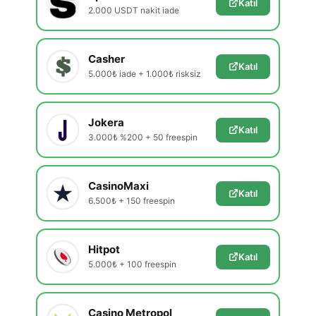
Katıl
2.000 USDT nakit iade
Casher
Katıl
5.000₺ iade + 1.000₺ risksiz
Jokera
Katıl
3.000₺ %200 + 50 freespin
CasinoMaxi
Katıl
6.500₺ + 150 freespin
Hitpot
Katıl
5.000₺ + 100 freespin
Casino Metropol