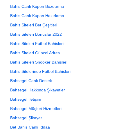
Bahis Canlı Kupon Bozdurma
Bahis Canlı Kupon Hazırlama
Bahis Siteleri Bet Çeşitleri
Bahis Siteleri Bonuslar 2022
Bahis Siteleri Futbol Bahisleri
Bahis Siteleri Güncel Adres
Bahis Siteleri Snooker Bahisleri
Bahis Sitelerinde Futbol Bahisleri
Bahsegel Canlı Destek
Bahsegel Hakkında Şikayetler
Bahsegel İletişim
Bahsegel Müşteri Hizmetleri
Bahsegel Şikayet
Bet Bahis Canlı İddaa