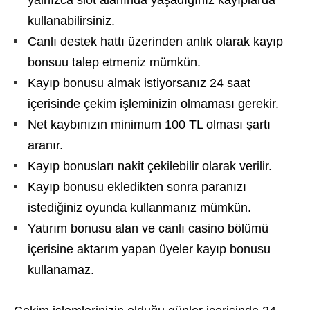
kullanabilirsiniz.
Canlı destek hattı üzerinden anlık olarak kayıp
bonsuu talep etmeniz mümkün.
Kayıp bonusu almak istiyorsanız 24 saat
içerisinde çekim işleminizin olmaması gerekir.
Net kaybınızın minimum 100 TL olması şartı
aranır.
Kayıp bonusları nakit çekilebilir olarak verilir.
Kayıp bonusu ekledikten sonra paranızı
istediğiniz oyunda kullanmanız mümkün.
Yatırım bonusu alan ve canlı casino bölümü
içerisine aktarım yapan üyeler kayıp bonusu
kullanamaz.