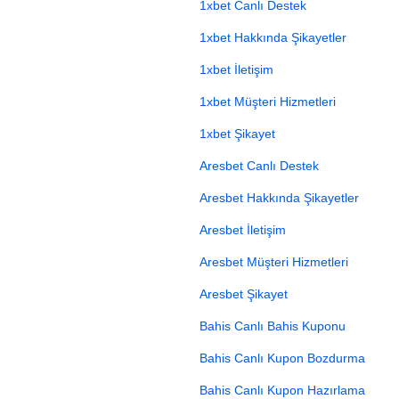
1xbet Canlı Destek
1xbet Hakkında Şikayetler
1xbet İletişim
1xbet Müşteri Hizmetleri
1xbet Şikayet
Aresbet Canlı Destek
Aresbet Hakkında Şikayetler
Aresbet İletişim
Aresbet Müşteri Hizmetleri
Aresbet Şikayet
Bahis Canlı Bahis Kuponu
Bahis Canlı Kupon Bozdurma
Bahis Canlı Kupon Hazırlama