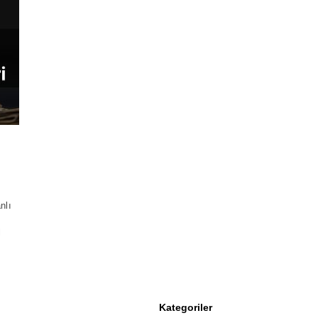
nlı
l
Kategoriler