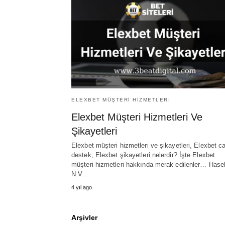
ELEXBET MÜŞTERI HIZMETLERI
Elexbet Müşteri Hizmetleri Ve
Şikayetleri
Elexbet müşteri hizmetleri ve şikayetleri, Elexbet ca
destek, Elexbet şikayetleri nelerdir? İşte Elexbet
müşteri hizmetleri hakkında merak edilenler… Hase
N.V.…
4 yıl ago
Arşivler