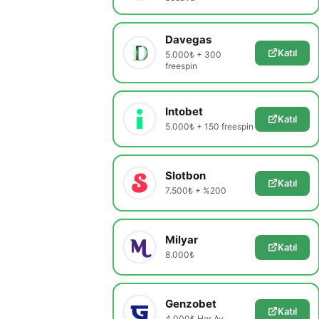
Davegas
Katıl
5.000₺ + 300
freespin
Intobet
Katıl
5.000₺ + 150 freespin
Slotbon
Katıl
7.500₺ + %200
Milyar
Katıl
8.000₺
Genzobet
Katıl
4.000₺ Her Ay