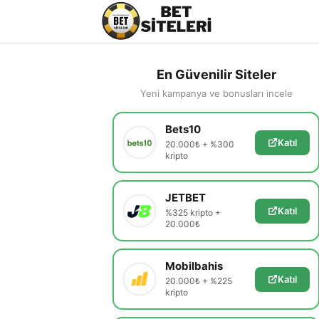
En Güvenilir Siteler
Yeni kampanya ve bonusları incele
Bets10
Katıl
20.000₺ + %300
kripto
JETBET
Katıl
%325 kripto +
20.000₺
Mobilbahis
Katıl
20.000₺ + %225
kripto