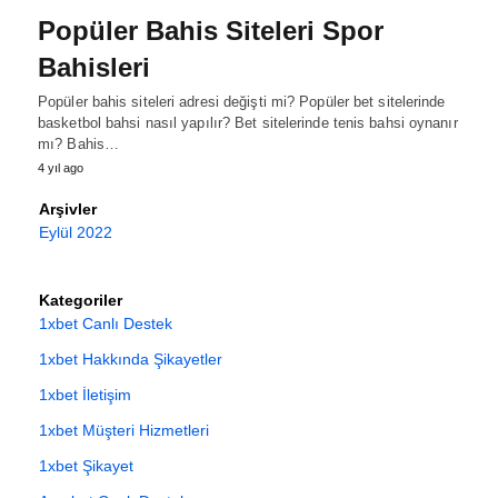
Popüler Bahis Siteleri Spor
Bahisleri
Popüler bahis siteleri adresi değişti mi? Popüler bet sitelerinde
basketbol bahsi nasıl yapılır? Bet sitelerinde tenis bahsi oynanır
mı? Bahis…
4 yıl ago
Arşivler
Eylül 2022
Kategoriler
1xbet Canlı Destek
1xbet Hakkında Şikayetler
1xbet İletişim
1xbet Müşteri Hizmetleri
1xbet Şikayet