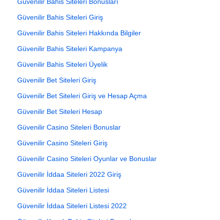
Güvenilir Bahis Siteleri Bonusları
Güvenilir Bahis Siteleri Giriş
Güvenilir Bahis Siteleri Hakkında Bilgiler
Güvenilir Bahis Siteleri Kampanya
Güvenilir Bahis Siteleri Üyelik
Güvenilir Bet Siteleri Giriş
Güvenilir Bet Siteleri Giriş ve Hesap Açma
Güvenilir Bet Siteleri Hesap
Güvenilir Casino Siteleri Bonuslar
Güvenilir Casino Siteleri Giriş
Güvenilir Casino Siteleri Oyunlar ve Bonuslar
Güvenilir İddaa Siteleri 2022 Giriş
Güvenilir İddaa Siteleri Listesi
Güvenilir İddaa Siteleri Listesi 2022