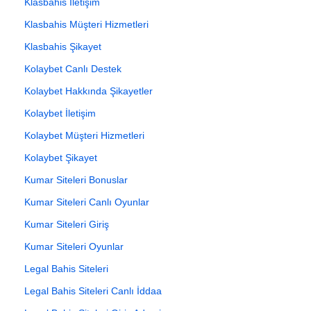
Klasbahis İletişim
Klasbahis Müşteri Hizmetleri
Klasbahis Şikayet
Kolaybet Canlı Destek
Kolaybet Hakkında Şikayetler
Kolaybet İletişim
Kolaybet Müşteri Hizmetleri
Kolaybet Şikayet
Kumar Siteleri Bonuslar
Kumar Siteleri Canlı Oyunlar
Kumar Siteleri Giriş
Kumar Siteleri Oyunlar
Legal Bahis Siteleri
Legal Bahis Siteleri Canlı İddaa