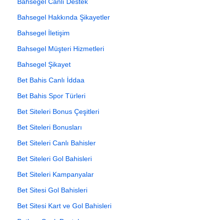
Bahsegel Canlı Destek
Bahsegel Hakkında Şikayetler
Bahsegel İletişim
Bahsegel Müşteri Hizmetleri
Bahsegel Şikayet
Bet Bahis Canlı İddaa
Bet Bahis Spor Türleri
Bet Siteleri Bonus Çeşitleri
Bet Siteleri Bonusları
Bet Siteleri Canlı Bahisler
Bet Siteleri Gol Bahisleri
Bet Siteleri Kampanyalar
Bet Sitesi Gol Bahisleri
Bet Sitesi Kart ve Gol Bahisleri