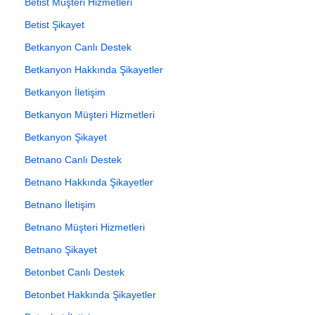
Betist Müşteri Hizmetleri
Betist Şikayet
Betkanyon Canlı Destek
Betkanyon Hakkında Şikayetler
Betkanyon İletişim
Betkanyon Müşteri Hizmetleri
Betkanyon Şikayet
Betnano Canlı Destek
Betnano Hakkında Şikayetler
Betnano İletişim
Betnano Müşteri Hizmetleri
Betnano Şikayet
Betonbet Canlı Destek
Betonbet Hakkında Şikayetler