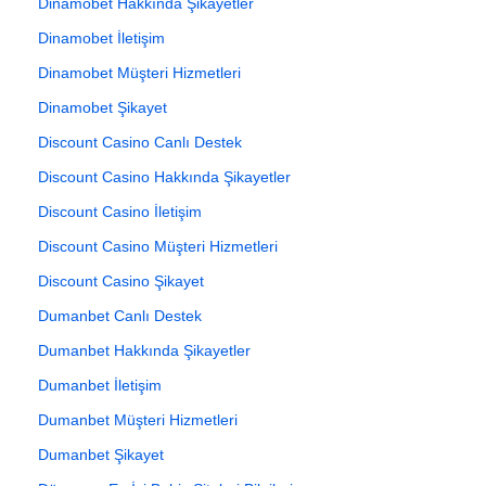
Dinamobet Hakkında Şikayetler
Dinamobet İletişim
Dinamobet Müşteri Hizmetleri
Dinamobet Şikayet
Discount Casino Canlı Destek
Discount Casino Hakkında Şikayetler
Discount Casino İletişim
Discount Casino Müşteri Hizmetleri
Discount Casino Şikayet
Dumanbet Canlı Destek
Dumanbet Hakkında Şikayetler
Dumanbet İletişim
Dumanbet Müşteri Hizmetleri
Dumanbet Şikayet