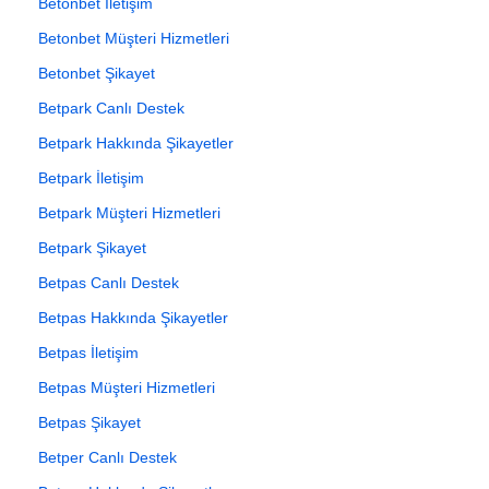
Betonbet İletişim
Betonbet Müşteri Hizmetleri
Betonbet Şikayet
Betpark Canlı Destek
Betpark Hakkında Şikayetler
Betpark İletişim
Betpark Müşteri Hizmetleri
Betpark Şikayet
Betpas Canlı Destek
Betpas Hakkında Şikayetler
Betpas İletişim
Betpas Müşteri Hizmetleri
Betpas Şikayet
Betper Canlı Destek