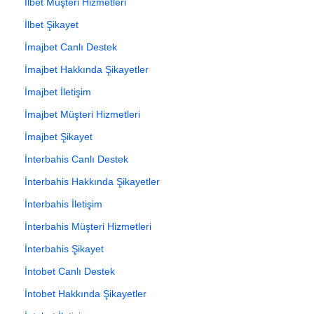
İlbet Müşteri Hizmetleri
İlbet Şikayet
İmajbet Canlı Destek
İmajbet Hakkında Şikayetler
İmajbet İletişim
İmajbet Müşteri Hizmetleri
İmajbet Şikayet
İnterbahis Canlı Destek
İnterbahis Hakkında Şikayetler
İnterbahis İletişim
İnterbahis Müşteri Hizmetleri
İnterbahis Şikayet
İntobet Canlı Destek
İntobet Hakkında Şikayetler