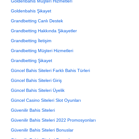
Goldenbahis Müşteri Hizmetleri
Goldenbahis Şikayet
Grandbetting Canlı Destek
Grandbetting Hakkında Şikayetler
Grandbetting İletişim
Grandbetting Müşteri Hizmetleri
Grandbetting Şikayet
Güncel Bahis Siteleri Farklı Bahis Türleri
Güncel Bahis Siteleri Giriş
Güncel Bahis Siteleri Üyelik
Güncel Casino Siteleri Slot Oyunları
Güvenilir Bahis Siteleri
Güvenilir Bahis Siteleri 2022 Promosyonları
Güvenilir Bahis Siteleri Bonuslar