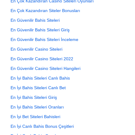
En Çok Kazandıran Casino Siteleri Oyunları
En Çok Kazandıran Siteler Bonusları
En Güvenilir Bahis Siteleri
En Güvenilir Bahis Siteleri Giriş
En Güvenilir Bahis Siteleri İnceleme
En Güvenilir Casino Siteleri
En Güvenilir Casino Siteleri 2022
En Güvenilir Casino Siteleri Hangileri
En İyi Bahis Siteleri Canlı Bahis
En İyi Bahis Siteleri Canlı Bet
En İyi Bahis Siteleri Giriş
En İyi Bahis Siteleri Oranları
En İyi Bet Siteleri Bahisleri
En İyi Canlı Bahis Bonus Çeşitleri