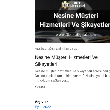
NESINE MÜŞTERI HIZMETLERI
Nesine Müşteri Hizmetleri Ve
Şikayetleri
Nesine müşteri hizmetleri ve şikayetleri adresi nedir
Nesine canlı destek birimi var mı? Nesine yasal bir 
mi, çözüm sağlanıyor…
4 yıl ago
Arşivler
Eylül 2022