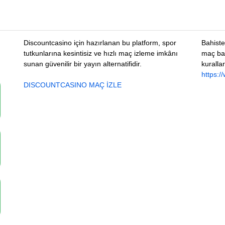
Discountcasino için hazırlanan bu platform, spor
Bahiste
tutkunlarına kesintisiz ve hızlı maç izleme imkânı
maç baş
sunan güvenilir bir yayın alternatifidir.
kuralla
https:/
DISCOUNTCASINO MAÇ İZLE