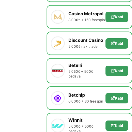
Casino Metropol
Katıl
8.000₺ + 150 freespin
Discount Casino
Katıl
5.000₺ nakit iade
Betelli
Katıl
5.050₺ + 500₺
bedava
Betchip
Katıl
6.000₺ + 80 freespin
Winnit
Katıl
5.000₺ + 500₺
bedava