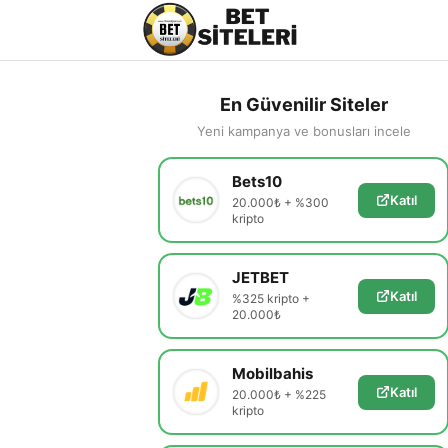
En Güvenilir Siteler
Yeni kampanya ve bonusları incele
Bets10
Katıl
20.000₺ + %300
kripto
JETBET
Katıl
%325 kripto +
20.000₺
Mobilbahis
Katıl
20.000₺ + %225
kripto