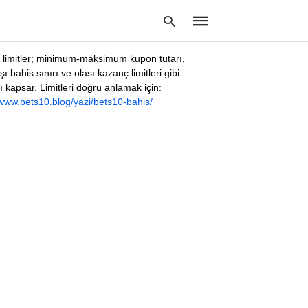
 limitler; minimum-maksimum kupon tutarı,
ı bahis sınırı ve olası kazanç limitleri gibi
rı kapsar. Limitleri doğru anlamak için:
/www.bets10.blog/yazi/bets10-bahis/
Type
your
search
query
and
hit
enter: