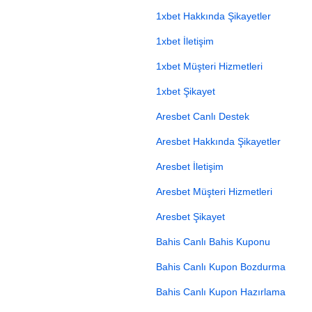
1xbet Hakkında Şikayetler
1xbet İletişim
1xbet Müşteri Hizmetleri
1xbet Şikayet
Aresbet Canlı Destek
Aresbet Hakkında Şikayetler
Aresbet İletişim
Aresbet Müşteri Hizmetleri
Aresbet Şikayet
Bahis Canlı Bahis Kuponu
Bahis Canlı Kupon Bozdurma
Bahis Canlı Kupon Hazırlama