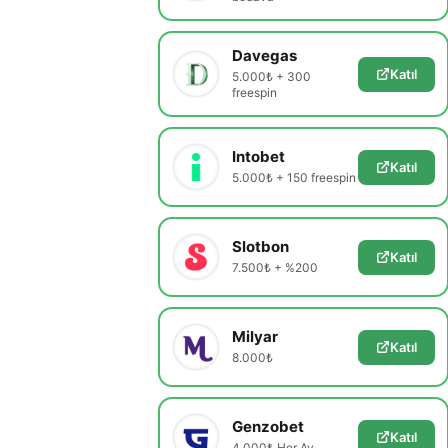
Davegas
Katıl
5.000₺ + 300
freespin
Intobet
Katıl
5.000₺ + 150 freespin
Slotbon
Katıl
7.500₺ + %200
Milyar
Katıl
8.000₺
Genzobet
Katıl
4.000₺ Her Ay