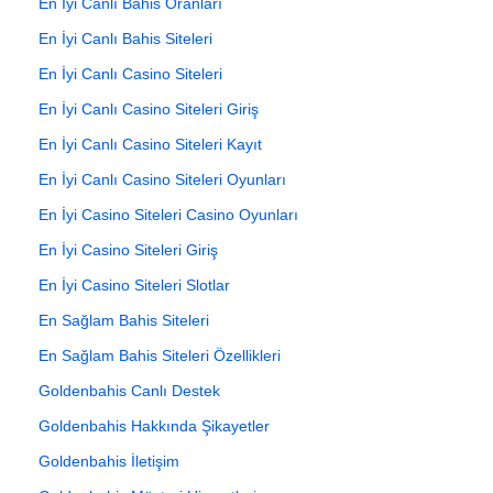
En İyi Canlı Bahis Oranları
En İyi Canlı Bahis Siteleri
En İyi Canlı Casino Siteleri
En İyi Canlı Casino Siteleri Giriş
En İyi Canlı Casino Siteleri Kayıt
En İyi Canlı Casino Siteleri Oyunları
En İyi Casino Siteleri Casino Oyunları
En İyi Casino Siteleri Giriş
En İyi Casino Siteleri Slotlar
En Sağlam Bahis Siteleri
En Sağlam Bahis Siteleri Özellikleri
Goldenbahis Canlı Destek
Goldenbahis Hakkında Şikayetler
Goldenbahis İletişim