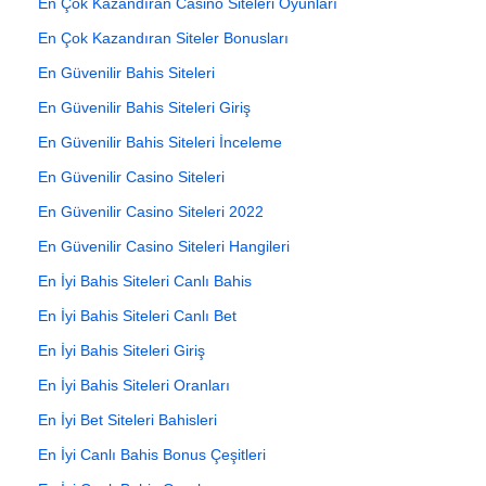
En Çok Kazandıran Casino Siteleri Oyunları
En Çok Kazandıran Siteler Bonusları
En Güvenilir Bahis Siteleri
En Güvenilir Bahis Siteleri Giriş
En Güvenilir Bahis Siteleri İnceleme
En Güvenilir Casino Siteleri
En Güvenilir Casino Siteleri 2022
En Güvenilir Casino Siteleri Hangileri
En İyi Bahis Siteleri Canlı Bahis
En İyi Bahis Siteleri Canlı Bet
En İyi Bahis Siteleri Giriş
En İyi Bahis Siteleri Oranları
En İyi Bet Siteleri Bahisleri
En İyi Canlı Bahis Bonus Çeşitleri