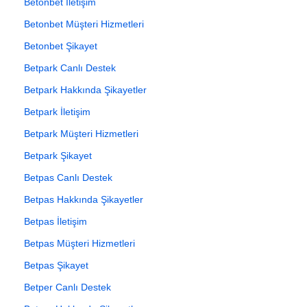
Betonbet İletişim
Betonbet Müşteri Hizmetleri
Betonbet Şikayet
Betpark Canlı Destek
Betpark Hakkında Şikayetler
Betpark İletişim
Betpark Müşteri Hizmetleri
Betpark Şikayet
Betpas Canlı Destek
Betpas Hakkında Şikayetler
Betpas İletişim
Betpas Müşteri Hizmetleri
Betpas Şikayet
Betper Canlı Destek