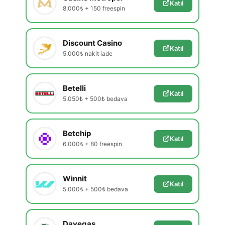
Katıl
8.000₺ + 150 freespin
Discount Casino
Katıl
5.000₺ nakit iade
Betelli
Katıl
5.050₺ + 500₺ bedava
Betchip
Katıl
6.000₺ + 80 freespin
Winnit
Katıl
5.000₺ + 500₺ bedava
Davegas