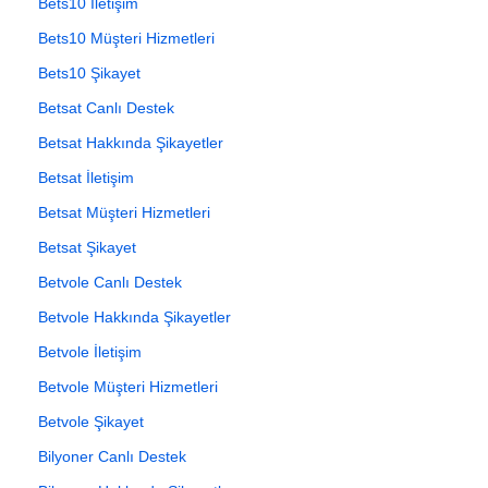
Bets10 İletişim
Bets10 Müşteri Hizmetleri
Bets10 Şikayet
Betsat Canlı Destek
Betsat Hakkında Şikayetler
Betsat İletişim
Betsat Müşteri Hizmetleri
Betsat Şikayet
Betvole Canlı Destek
Betvole Hakkında Şikayetler
Betvole İletişim
Betvole Müşteri Hizmetleri
Betvole Şikayet
Bilyoner Canlı Destek