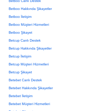
Betboo Canlı Destek
Betboo Hakkında Şikayetler
Betboo İletişim
Betboo Müşteri Hizmetleri
Betboo Şikayet
Betcup Canlı Destek
Betcup Hakkında Şikayetler
Betcup İletişim
Betcup Müşteri Hizmetleri
Betcup Şikayet
Betebet Canlı Destek
Betebet Hakkında Şikayetler
Betebet İletişim
Betebet Müşteri Hizmetleri