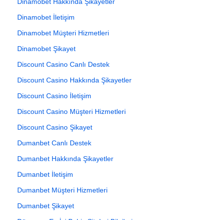
Dinamobet Hakkında Şikayetler
Dinamobet İletişim
Dinamobet Müşteri Hizmetleri
Dinamobet Şikayet
Discount Casino Canlı Destek
Discount Casino Hakkında Şikayetler
Discount Casino İletişim
Discount Casino Müşteri Hizmetleri
Discount Casino Şikayet
Dumanbet Canlı Destek
Dumanbet Hakkında Şikayetler
Dumanbet İletişim
Dumanbet Müşteri Hizmetleri
Dumanbet Şikayet