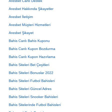
Aresbet Canlı Destek
Aresbet Hakkında Şikayetler
Aresbet İletişim
Aresbet Müşteri Hizmetleri
Aresbet Şikayet
Bahis Canlı Bahis Kuponu
Bahis Canlı Kupon Bozdurma
Bahis Canlı Kupon Hazırlama
Bahis Siteleri Bet Çeşitleri
Bahis Siteleri Bonuslar 2022
Bahis Siteleri Futbol Bahisleri
Bahis Siteleri Güncel Adres
Bahis Siteleri Snooker Bahisleri
Bahis Sitelerinde Futbol Bahisleri