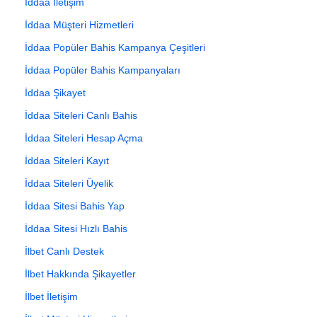
İddaa İletişim
İddaa Müşteri Hizmetleri
İddaa Popüler Bahis Kampanya Çeşitleri
İddaa Popüler Bahis Kampanyaları
İddaa Şikayet
İddaa Siteleri Canlı Bahis
İddaa Siteleri Hesap Açma
İddaa Siteleri Kayıt
İddaa Siteleri Üyelik
İddaa Sitesi Bahis Yap
İddaa Sitesi Hızlı Bahis
İlbet Canlı Destek
İlbet Hakkında Şikayetler
İlbet İletişim