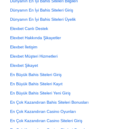
Dünyanın En İyi Bahis Siteleri Bilgileri
Dünyanın En İyi Bahis Siteleri Giriş
Dünyanın En İyi Bahis Siteleri Üyelik
Elexbet Canlı Destek
Elexbet Hakkında Şikayetler
Elexbet İletişim
Elexbet Müşteri Hizmetleri
Elexbet Şikayet
En Büyük Bahis Siteleri Giriş
En Büyük Bahis Siteleri Kayıt
En Büyük Bahis Siteleri Yeni Giriş
En Çok Kazandıran Bahis Siteleri Bonusları
En Çok Kazandıran Casino Oyunları
En Çok Kazandıran Casino Siteleri Giriş