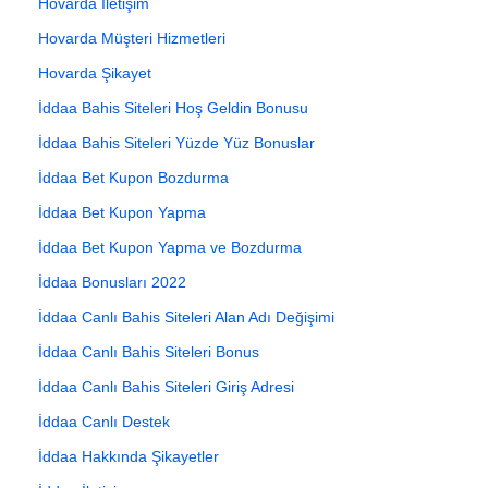
Hovarda İletişim
Hovarda Müşteri Hizmetleri
Hovarda Şikayet
İddaa Bahis Siteleri Hoş Geldin Bonusu
İddaa Bahis Siteleri Yüzde Yüz Bonuslar
İddaa Bet Kupon Bozdurma
İddaa Bet Kupon Yapma
İddaa Bet Kupon Yapma ve Bozdurma
İddaa Bonusları 2022
İddaa Canlı Bahis Siteleri Alan Adı Değişimi
İddaa Canlı Bahis Siteleri Bonus
İddaa Canlı Bahis Siteleri Giriş Adresi
İddaa Canlı Destek
İddaa Hakkında Şikayetler