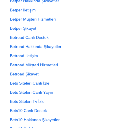
Betper Hakkında Şikayetler
Betper İletişim
Betper Müşteri Hizmetleri
Betper Şikayet
Betroad Canlı Destek
Betroad Hakkında Şikayetler
Betroad İletişim
Betroad Müşteri Hizmetleri
Betroad Şikayet
Bets Siteleri Canlı İzle
Bets Siteleri Canlı Yayın
Bets Siteleri Tv İzle
Bets10 Canlı Destek
Bets10 Hakkında Şikayetler