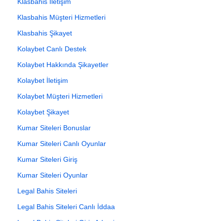
Klasbahis İletişim
Klasbahis Müşteri Hizmetleri
Klasbahis Şikayet
Kolaybet Canlı Destek
Kolaybet Hakkında Şikayetler
Kolaybet İletişim
Kolaybet Müşteri Hizmetleri
Kolaybet Şikayet
Kumar Siteleri Bonuslar
Kumar Siteleri Canlı Oyunlar
Kumar Siteleri Giriş
Kumar Siteleri Oyunlar
Legal Bahis Siteleri
Legal Bahis Siteleri Canlı İddaa