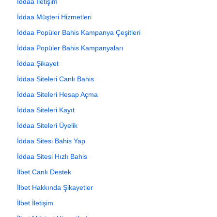
İddaa İletişim
İddaa Müşteri Hizmetleri
İddaa Popüler Bahis Kampanya Çeşitleri
İddaa Popüler Bahis Kampanyaları
İddaa Şikayet
İddaa Siteleri Canlı Bahis
İddaa Siteleri Hesap Açma
İddaa Siteleri Kayıt
İddaa Siteleri Üyelik
İddaa Sitesi Bahis Yap
İddaa Sitesi Hızlı Bahis
İlbet Canlı Destek
İlbet Hakkında Şikayetler
İlbet İletişim