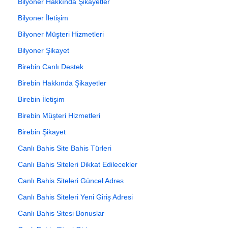
Bilyoner Hakkında Şikayetler
Bilyoner İletişim
Bilyoner Müşteri Hizmetleri
Bilyoner Şikayet
Birebin Canlı Destek
Birebin Hakkında Şikayetler
Birebin İletişim
Birebin Müşteri Hizmetleri
Birebin Şikayet
Canlı Bahis Site Bahis Türleri
Canlı Bahis Siteleri Dikkat Edilecekler
Canlı Bahis Siteleri Güncel Adres
Canlı Bahis Siteleri Yeni Giriş Adresi
Canlı Bahis Sitesi Bonuslar