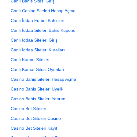
Canlı Bahis Sitesi Giriş
Canlı Casino Siteleri Hesap Açma
Canlı İddaa Futbol Bahisleri
Canlı İddaa Siteleri Bahis Kuponu
Canlı İddaa Siteleri Giriş
Canlı İddaa Siteleri Kuralları
Canlı Kumar Siteleri
Canlı Kumar Sitesi Oyunları
Casino Bahis Siteleri Hesap Açma
Casino Bahis Siteleri Üyelik
Casino Bahis Siteleri Yatırım
Casino Bet Siteleri
Casino Bet Siteleri Casino
Casino Bet Siteleri Kayıt