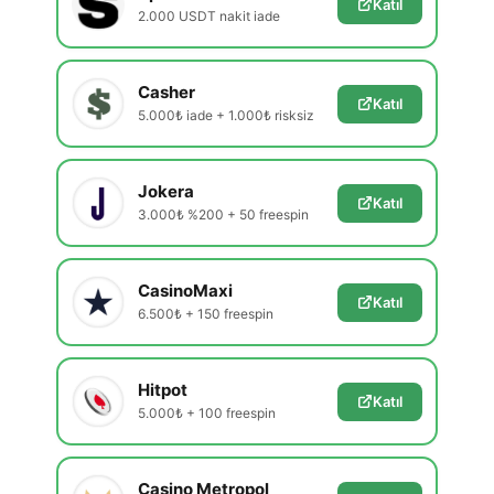
Katıl
2.000 USDT nakit iade
Casher
Katıl
5.000₺ iade + 1.000₺ risksiz
Jokera
Katıl
3.000₺ %200 + 50 freespin
CasinoMaxi
Katıl
6.500₺ + 150 freespin
Hitpot
Katıl
5.000₺ + 100 freespin
Casino Metropol