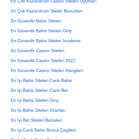
En Çok Kazandıran Casino Siteleri Oyunları
En Çok Kazandıran Siteler Bonusları
En Güvenilir Bahis Siteleri
En Güvenilir Bahis Siteleri Giriş
En Güvenilir Bahis Siteleri İnceleme
En Güvenilir Casino Siteleri
En Güvenilir Casino Siteleri 2022
En Güvenilir Casino Siteleri Hangileri
En İyi Bahis Siteleri Canlı Bahis
En İyi Bahis Siteleri Canlı Bet
En İyi Bahis Siteleri Giriş
En İyi Bahis Siteleri Oranları
En İyi Bet Siteleri Bahisleri
En İyi Canlı Bahis Bonus Çeşitleri