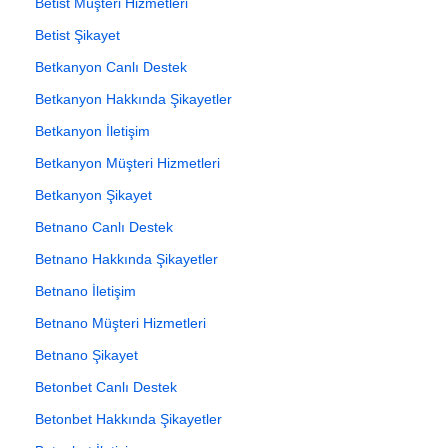
Betist Müşteri Hizmetleri
Betist Şikayet
Betkanyon Canlı Destek
Betkanyon Hakkında Şikayetler
Betkanyon İletişim
Betkanyon Müşteri Hizmetleri
Betkanyon Şikayet
Betnano Canlı Destek
Betnano Hakkında Şikayetler
Betnano İletişim
Betnano Müşteri Hizmetleri
Betnano Şikayet
Betonbet Canlı Destek
Betonbet Hakkında Şikayetler