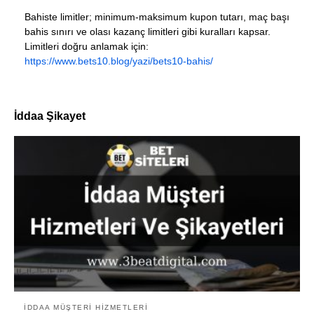
Bahiste limitler; minimum-maksimum kupon tutarı, maç başı
bahis sınırı ve olası kazanç limitleri gibi kuralları kapsar.
Limitleri doğru anlamak için:
https://www.bets10.blog/yazi/bets10-bahis/
İddaa Şikayet
İDDAA MÜŞTERI HIZMETLERI