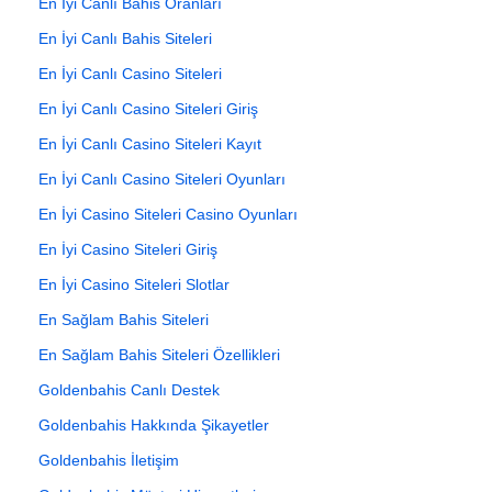
En İyi Canlı Bahis Oranları
En İyi Canlı Bahis Siteleri
En İyi Canlı Casino Siteleri
En İyi Canlı Casino Siteleri Giriş
En İyi Canlı Casino Siteleri Kayıt
En İyi Canlı Casino Siteleri Oyunları
En İyi Casino Siteleri Casino Oyunları
En İyi Casino Siteleri Giriş
En İyi Casino Siteleri Slotlar
En Sağlam Bahis Siteleri
En Sağlam Bahis Siteleri Özellikleri
Goldenbahis Canlı Destek
Goldenbahis Hakkında Şikayetler
Goldenbahis İletişim