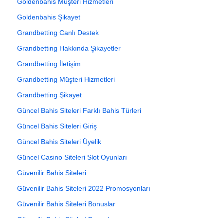
Goldenbahis Müşteri Hizmetleri
Goldenbahis Şikayet
Grandbetting Canlı Destek
Grandbetting Hakkında Şikayetler
Grandbetting İletişim
Grandbetting Müşteri Hizmetleri
Grandbetting Şikayet
Güncel Bahis Siteleri Farklı Bahis Türleri
Güncel Bahis Siteleri Giriş
Güncel Bahis Siteleri Üyelik
Güncel Casino Siteleri Slot Oyunları
Güvenilir Bahis Siteleri
Güvenilir Bahis Siteleri 2022 Promosyonları
Güvenilir Bahis Siteleri Bonuslar