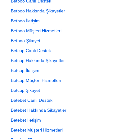
Betboo Canlı Destek
Betboo Hakkında Şikayetler
Betboo İletişim
Betboo Müşteri Hizmetleri
Betboo Şikayet
Betcup Canlı Destek
Betcup Hakkında Şikayetler
Betcup İletişim
Betcup Müşteri Hizmetleri
Betcup Şikayet
Betebet Canlı Destek
Betebet Hakkında Şikayetler
Betebet İletişim
Betebet Müşteri Hizmetleri