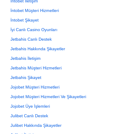
İntobet İletişim
İntobet Müşteri Hizmetleri
İntobet Şikayet
İyi Canlı Casino Oyunları
Jetbahis Canlı Destek
Jetbahis Hakkında Şikayetler
Jetbahis İletişim
Jetbahis Müşteri Hizmetleri
Jetbahis Şikayet
Jojobet Müşteri Hizmetleri
Jojobet Müşteri Hizmetleri Ve Şikayetleri
Jojobet Üye İşlemleri
Julibet Canlı Destek
Julibet Hakkında Şikayetler