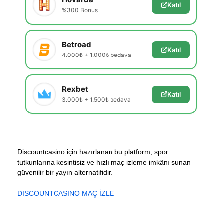
Katıl
%300 Bonus
Betroad
Katıl
4.000₺ + 1.000₺ bedava
Rexbet
Katıl
3.000₺ + 1.500₺ bedava
Discountcasino için hazırlanan bu platform, spor
tutkunlarına kesintisiz ve hızlı maç izleme imkânı sunan
güvenilir bir yayın alternatifidir.
DISCOUNTCASINO MAÇ İZLE