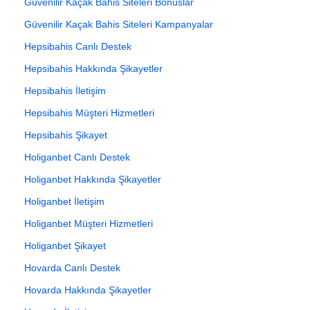
Güvenilir Kaçak Bahis Siteleri Bonuslar
Güvenilir Kaçak Bahis Siteleri Kampanyalar
Hepsibahis Canlı Destek
Hepsibahis Hakkında Şikayetler
Hepsibahis İletişim
Hepsibahis Müşteri Hizmetleri
Hepsibahis Şikayet
Holiganbet Canlı Destek
Holiganbet Hakkında Şikayetler
Holiganbet İletişim
Holiganbet Müşteri Hizmetleri
Holiganbet Şikayet
Hovarda Canlı Destek
Hovarda Hakkında Şikayetler