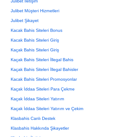
Julibet İletişim
Julibet Müşteri Hizmetleri
Julibet Şikayet
Kacak Bahis Siteleri Bonus
Kacak Bahis Siteleri Giriş
Kaçak Bahis Siteleri Giriş
Kaçak Bahis Siteleri İllegal Bahis
Kaçak Bahis Siteleri İllegal Bahisler
Kacak Bahis Siteleri Promosyonlar
Kaçak İddaa Siteleri Para Çekme
Kaçak İddaa Siteleri Yatırım
Kaçak İddaa Siteleri Yatırım ve Çekim
Klasbahis Canlı Destek
Klasbahis Hakkında Şikayetler