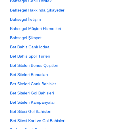
Bahsegel Canlı Destek
Bahsegel Hakkında Şikayetler
Bahsegel İletişim
Bahsegel Müşteri Hizmetleri
Bahsegel Şikayet
Bet Bahis Canlı İddaa
Bet Bahis Spor Türleri
Bet Siteleri Bonus Çeşitleri
Bet Siteleri Bonusları
Bet Siteleri Canlı Bahisler
Bet Siteleri Gol Bahisleri
Bet Siteleri Kampanyalar
Bet Sitesi Gol Bahisleri
Bet Sitesi Kart ve Gol Bahisleri