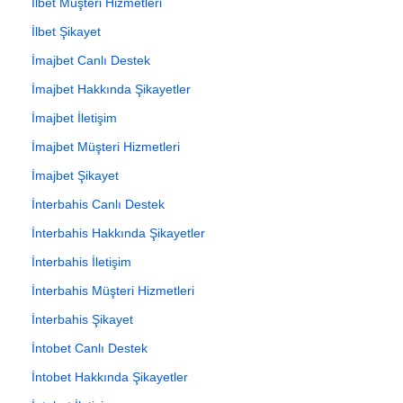
İlbet Müşteri Hizmetleri
İlbet Şikayet
İmajbet Canlı Destek
İmajbet Hakkında Şikayetler
İmajbet İletişim
İmajbet Müşteri Hizmetleri
İmajbet Şikayet
İnterbahis Canlı Destek
İnterbahis Hakkında Şikayetler
İnterbahis İletişim
İnterbahis Müşteri Hizmetleri
İnterbahis Şikayet
İntobet Canlı Destek
İntobet Hakkında Şikayetler