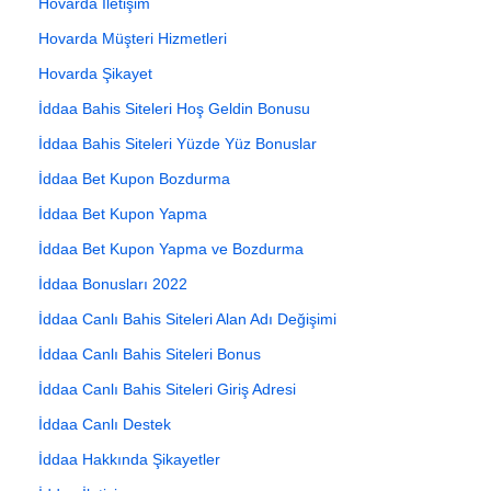
Hovarda İletişim
Hovarda Müşteri Hizmetleri
Hovarda Şikayet
İddaa Bahis Siteleri Hoş Geldin Bonusu
İddaa Bahis Siteleri Yüzde Yüz Bonuslar
İddaa Bet Kupon Bozdurma
İddaa Bet Kupon Yapma
İddaa Bet Kupon Yapma ve Bozdurma
İddaa Bonusları 2022
İddaa Canlı Bahis Siteleri Alan Adı Değişimi
İddaa Canlı Bahis Siteleri Bonus
İddaa Canlı Bahis Siteleri Giriş Adresi
İddaa Canlı Destek
İddaa Hakkında Şikayetler