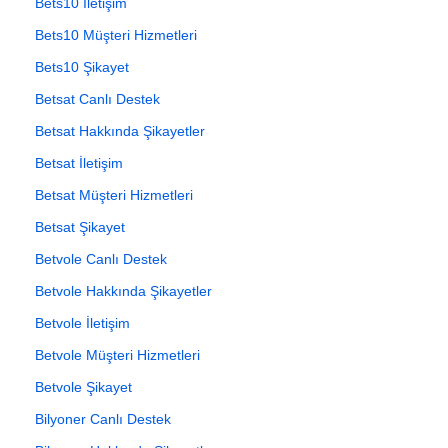
Bets10 İletişim
Bets10 Müşteri Hizmetleri
Bets10 Şikayet
Betsat Canlı Destek
Betsat Hakkında Şikayetler
Betsat İletişim
Betsat Müşteri Hizmetleri
Betsat Şikayet
Betvole Canlı Destek
Betvole Hakkında Şikayetler
Betvole İletişim
Betvole Müşteri Hizmetleri
Betvole Şikayet
Bilyoner Canlı Destek