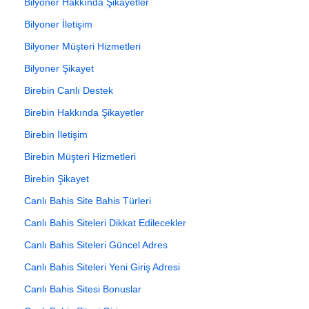
Bilyoner Hakkında Şikayetler
Bilyoner İletişim
Bilyoner Müşteri Hizmetleri
Bilyoner Şikayet
Birebin Canlı Destek
Birebin Hakkında Şikayetler
Birebin İletişim
Birebin Müşteri Hizmetleri
Birebin Şikayet
Canlı Bahis Site Bahis Türleri
Canlı Bahis Siteleri Dikkat Edilecekler
Canlı Bahis Siteleri Güncel Adres
Canlı Bahis Siteleri Yeni Giriş Adresi
Canlı Bahis Sitesi Bonuslar