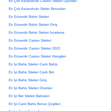
En Çok Kazandıran Casino Siteleri Oyunları
En Çok Kazandıran Siteler Bonusları
En Güvenilir Bahis Siteleri
En Güvenilir Bahis Siteleri Giriş
En Güvenilir Bahis Siteleri İnceleme
En Güvenilir Casino Siteleri
En Güvenilir Casino Siteleri 2022
En Güvenilir Casino Siteleri Hangileri
En İyi Bahis Siteleri Canlı Bahis
En İyi Bahis Siteleri Canlı Bet
En İyi Bahis Siteleri Giriş
En İyi Bahis Siteleri Oranları
En İyi Bet Siteleri Bahisleri
En İyi Canlı Bahis Bonus Çeşitleri