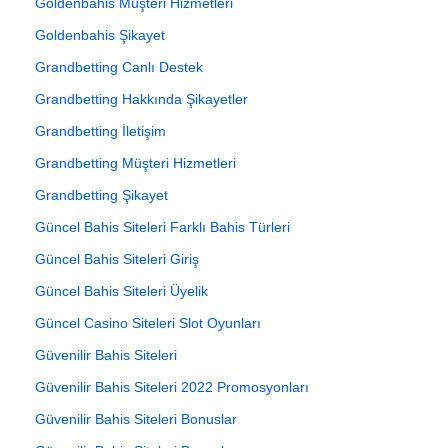
Goldenbahis Müşteri Hizmetleri
Goldenbahis Şikayet
Grandbetting Canlı Destek
Grandbetting Hakkında Şikayetler
Grandbetting İletişim
Grandbetting Müşteri Hizmetleri
Grandbetting Şikayet
Güncel Bahis Siteleri Farklı Bahis Türleri
Güncel Bahis Siteleri Giriş
Güncel Bahis Siteleri Üyelik
Güncel Casino Siteleri Slot Oyunları
Güvenilir Bahis Siteleri
Güvenilir Bahis Siteleri 2022 Promosyonları
Güvenilir Bahis Siteleri Bonuslar