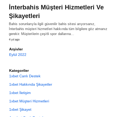
İnterbahis Müşteri Hizmetleri Ve
Şikayetleri
Bahis sorunlarıyla ilgili güvenilir bahis sitesi arıyorsanız,
İnterbahis müşteri hizmetleri hakkında tüm bilgilere göz atmanız
gerekir. Müşterilerin çeşitli spor dallarına…
4 yıl ago
Arşivler
Eylül 2022
Kategoriler
1xbet Canlı Destek
1xbet Hakkında Şikayetler
1xbet İletişim
1xbet Müşteri Hizmetleri
1xbet Şikayet