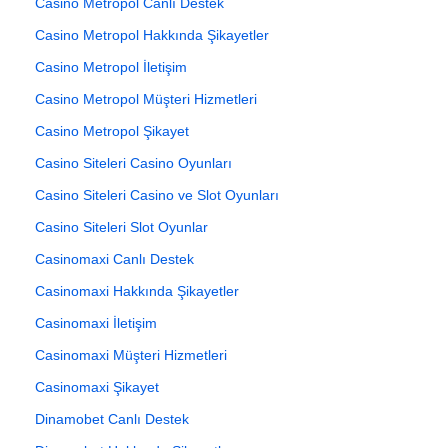
Casino Metropol Canlı Destek
Casino Metropol Hakkında Şikayetler
Casino Metropol İletişim
Casino Metropol Müşteri Hizmetleri
Casino Metropol Şikayet
Casino Siteleri Casino Oyunları
Casino Siteleri Casino ve Slot Oyunları
Casino Siteleri Slot Oyunlar
Casinomaxi Canlı Destek
Casinomaxi Hakkında Şikayetler
Casinomaxi İletişim
Casinomaxi Müşteri Hizmetleri
Casinomaxi Şikayet
Dinamobet Canlı Destek