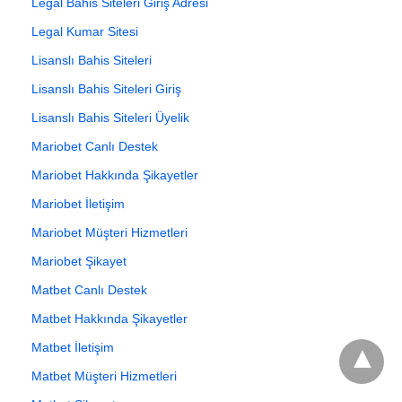
Legal Bahis Siteleri Giriş Adresi
Legal Kumar Sitesi
Lisanslı Bahis Siteleri
Lisanslı Bahis Siteleri Giriş
Lisanslı Bahis Siteleri Üyelik
Mariobet Canlı Destek
Mariobet Hakkında Şikayetler
Mariobet İletişim
Mariobet Müşteri Hizmetleri
Mariobet Şikayet
Matbet Canlı Destek
Matbet Hakkında Şikayetler
Matbet İletişim
Matbet Müşteri Hizmetleri