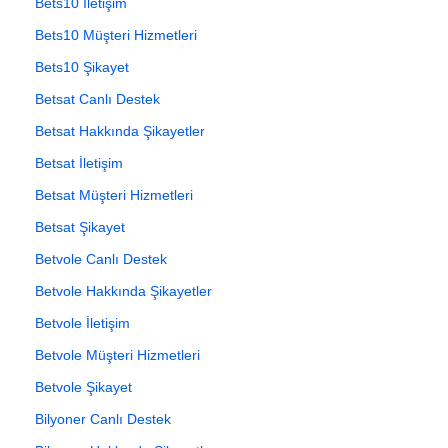
Bets10 İletişim
Bets10 Müşteri Hizmetleri
Bets10 Şikayet
Betsat Canlı Destek
Betsat Hakkında Şikayetler
Betsat İletişim
Betsat Müşteri Hizmetleri
Betsat Şikayet
Betvole Canlı Destek
Betvole Hakkında Şikayetler
Betvole İletişim
Betvole Müşteri Hizmetleri
Betvole Şikayet
Bilyoner Canlı Destek