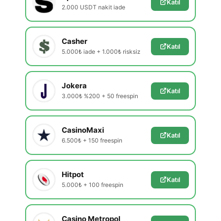
Katıl
2.000 USDT nakit iade
Casher
Katıl
5.000₺ iade + 1.000₺ risksiz
Jokera
Katıl
3.000₺ %200 + 50 freespin
CasinoMaxi
Katıl
6.500₺ + 150 freespin
Hitpot
Katıl
5.000₺ + 100 freespin
Casino Metropol