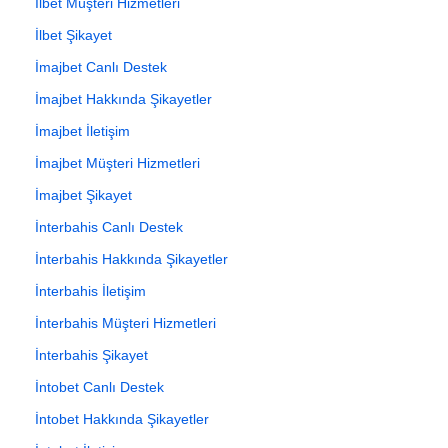
İlbet Müşteri Hizmetleri
İlbet Şikayet
İmajbet Canlı Destek
İmajbet Hakkında Şikayetler
İmajbet İletişim
İmajbet Müşteri Hizmetleri
İmajbet Şikayet
İnterbahis Canlı Destek
İnterbahis Hakkında Şikayetler
İnterbahis İletişim
İnterbahis Müşteri Hizmetleri
İnterbahis Şikayet
İntobet Canlı Destek
İntobet Hakkında Şikayetler