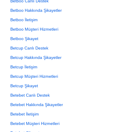
Betboo Canlı Destek
Betboo Hakkında Şikayetler
Betboo İletişim
Betboo Müşteri Hizmetleri
Betboo Şikayet
Betcup Canlı Destek
Betcup Hakkında Şikayetler
Betcup İletişim
Betcup Müşteri Hizmetleri
Betcup Şikayet
Betebet Canlı Destek
Betebet Hakkında Şikayetler
Betebet İletişim
Betebet Müşteri Hizmetleri