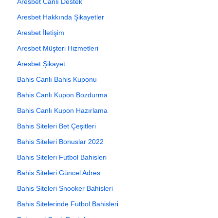
Aresbet Canlı Destek
Aresbet Hakkında Şikayetler
Aresbet İletişim
Aresbet Müşteri Hizmetleri
Aresbet Şikayet
Bahis Canlı Bahis Kuponu
Bahis Canlı Kupon Bozdurma
Bahis Canlı Kupon Hazırlama
Bahis Siteleri Bet Çeşitleri
Bahis Siteleri Bonuslar 2022
Bahis Siteleri Futbol Bahisleri
Bahis Siteleri Güncel Adres
Bahis Siteleri Snooker Bahisleri
Bahis Sitelerinde Futbol Bahisleri