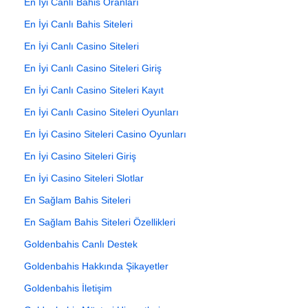
En İyi Canlı Bahis Oranları
En İyi Canlı Bahis Siteleri
En İyi Canlı Casino Siteleri
En İyi Canlı Casino Siteleri Giriş
En İyi Canlı Casino Siteleri Kayıt
En İyi Canlı Casino Siteleri Oyunları
En İyi Casino Siteleri Casino Oyunları
En İyi Casino Siteleri Giriş
En İyi Casino Siteleri Slotlar
En Sağlam Bahis Siteleri
En Sağlam Bahis Siteleri Özellikleri
Goldenbahis Canlı Destek
Goldenbahis Hakkında Şikayetler
Goldenbahis İletişim