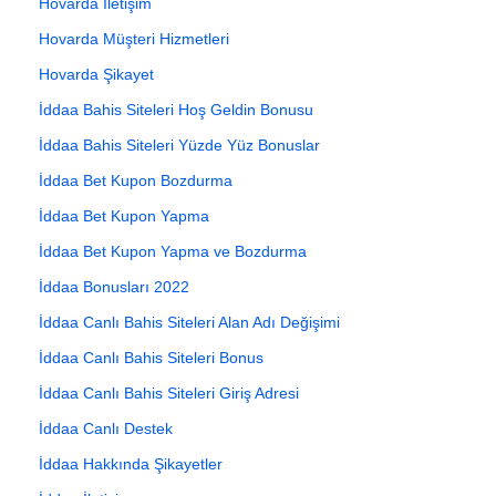
Hovarda İletişim
Hovarda Müşteri Hizmetleri
Hovarda Şikayet
İddaa Bahis Siteleri Hoş Geldin Bonusu
İddaa Bahis Siteleri Yüzde Yüz Bonuslar
İddaa Bet Kupon Bozdurma
İddaa Bet Kupon Yapma
İddaa Bet Kupon Yapma ve Bozdurma
İddaa Bonusları 2022
İddaa Canlı Bahis Siteleri Alan Adı Değişimi
İddaa Canlı Bahis Siteleri Bonus
İddaa Canlı Bahis Siteleri Giriş Adresi
İddaa Canlı Destek
İddaa Hakkında Şikayetler