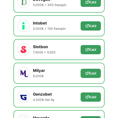
Katıl
5.000₺ + 300 freespin
Intobet
Katıl
5.000₺ + 150 freespin
Slotbon
Katıl
7.500₺ + %200
Milyar
Katıl
8.000₺
Genzobet
Katıl
4.000₺ Her Ay
Hovarda