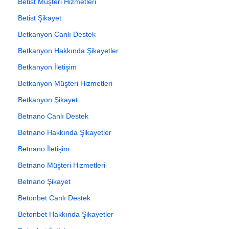
Betist Müşteri Hizmetleri
Betist Şikayet
Betkanyon Canlı Destek
Betkanyon Hakkında Şikayetler
Betkanyon İletişim
Betkanyon Müşteri Hizmetleri
Betkanyon Şikayet
Betnano Canlı Destek
Betnano Hakkında Şikayetler
Betnano İletişim
Betnano Müşteri Hizmetleri
Betnano Şikayet
Betonbet Canlı Destek
Betonbet Hakkında Şikayetler