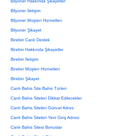
Bilyoner Hakkında Şikayetler
Bilyoner İletişim
Bilyoner Müşteri Hizmetleri
Bilyoner Şikayet
Birebin Canlı Destek
Birebin Hakkında Şikayetler
Birebin İletişim
Birebin Müşteri Hizmetleri
Birebin Şikayet
Canlı Bahis Site Bahis Türleri
Canlı Bahis Siteleri Dikkat Edilecekler
Canlı Bahis Siteleri Güncel Adres
Canlı Bahis Siteleri Yeni Giriş Adresi
Canlı Bahis Sitesi Bonuslar