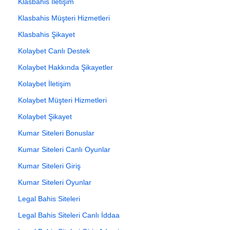
Klasbahis İletişim
Klasbahis Müşteri Hizmetleri
Klasbahis Şikayet
Kolaybet Canlı Destek
Kolaybet Hakkında Şikayetler
Kolaybet İletişim
Kolaybet Müşteri Hizmetleri
Kolaybet Şikayet
Kumar Siteleri Bonuslar
Kumar Siteleri Canlı Oyunlar
Kumar Siteleri Giriş
Kumar Siteleri Oyunlar
Legal Bahis Siteleri
Legal Bahis Siteleri Canlı İddaa