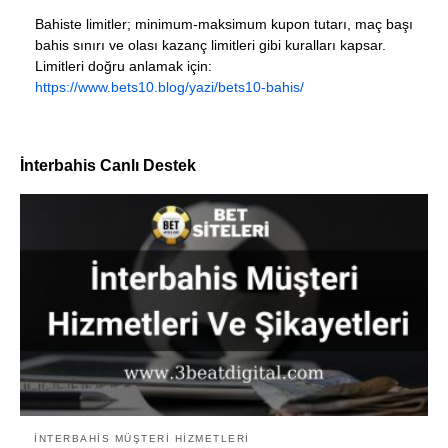
Bahiste limitler; minimum-maksimum kupon tutarı, maç başı
bahis sınırı ve olası kazanç limitleri gibi kuralları kapsar.
Limitleri doğru anlamak için:
https://www.bets10.blog/yazi/bets10-bahis/
İnterbahis Canlı Destek
İNTERBAHIS MÜŞTERI HIZMETLERI