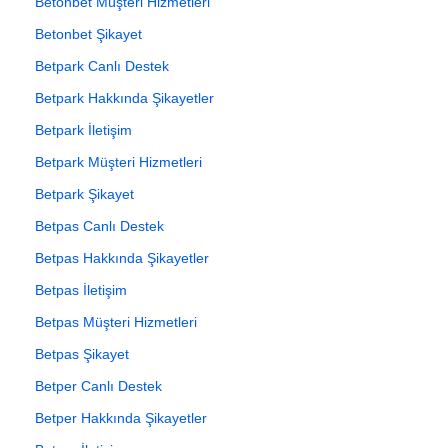
Betonbet Müşteri Hizmetleri
Betonbet Şikayet
Betpark Canlı Destek
Betpark Hakkında Şikayetler
Betpark İletişim
Betpark Müşteri Hizmetleri
Betpark Şikayet
Betpas Canlı Destek
Betpas Hakkında Şikayetler
Betpas İletişim
Betpas Müşteri Hizmetleri
Betpas Şikayet
Betper Canlı Destek
Betper Hakkında Şikayetler