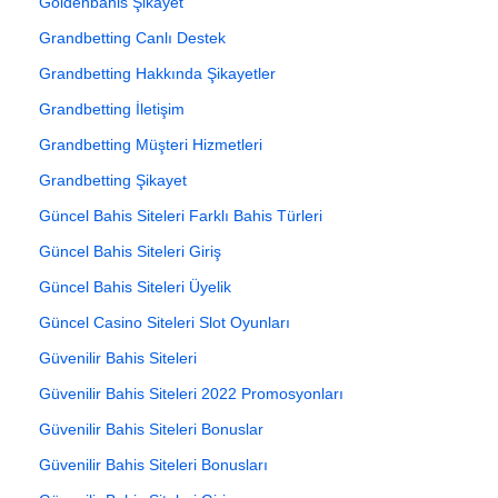
Goldenbahis Şikayet
Grandbetting Canlı Destek
Grandbetting Hakkında Şikayetler
Grandbetting İletişim
Grandbetting Müşteri Hizmetleri
Grandbetting Şikayet
Güncel Bahis Siteleri Farklı Bahis Türleri
Güncel Bahis Siteleri Giriş
Güncel Bahis Siteleri Üyelik
Güncel Casino Siteleri Slot Oyunları
Güvenilir Bahis Siteleri
Güvenilir Bahis Siteleri 2022 Promosyonları
Güvenilir Bahis Siteleri Bonuslar
Güvenilir Bahis Siteleri Bonusları