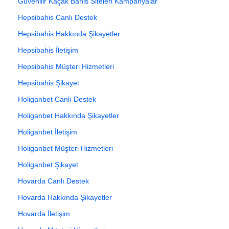
Güvenilir Kaçak Bahis Siteleri Kampanyalar
Hepsibahis Canlı Destek
Hepsibahis Hakkında Şikayetler
Hepsibahis İletişim
Hepsibahis Müşteri Hizmetleri
Hepsibahis Şikayet
Holiganbet Canlı Destek
Holiganbet Hakkında Şikayetler
Holiganbet İletişim
Holiganbet Müşteri Hizmetleri
Holiganbet Şikayet
Hovarda Canlı Destek
Hovarda Hakkında Şikayetler
Hovarda İletişim