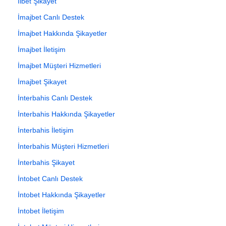
İlbet Şikayet
İmajbet Canlı Destek
İmajbet Hakkında Şikayetler
İmajbet İletişim
İmajbet Müşteri Hizmetleri
İmajbet Şikayet
İnterbahis Canlı Destek
İnterbahis Hakkında Şikayetler
İnterbahis İletişim
İnterbahis Müşteri Hizmetleri
İnterbahis Şikayet
İntobet Canlı Destek
İntobet Hakkında Şikayetler
İntobet İletişim