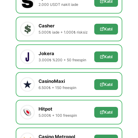
Katıl
2.000 USDT nakit iade
Casher
Katıl
5.000₺ iade + 1.000₺ risksiz
Jokera
Katıl
3.000₺ %200 + 50 freespin
CasinoMaxi
Katıl
6.500₺ + 150 freespin
Hitpot
Katıl
5.000₺ + 100 freespin
Casino Metropol