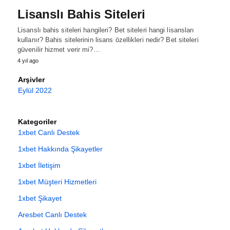
Lisanslı Bahis Siteleri
Lisanslı bahis siteleri hangileri? Bet siteleri hangi lisansları
kullanır? Bahis sitelerinin lisans özellikleri nedir? Bet siteleri
güvenilir hizmet verir mi?…
4 yıl ago
Arşivler
Eylül 2022
Kategoriler
1xbet Canlı Destek
1xbet Hakkında Şikayetler
1xbet İletişim
1xbet Müşteri Hizmetleri
1xbet Şikayet
Aresbet Canlı Destek