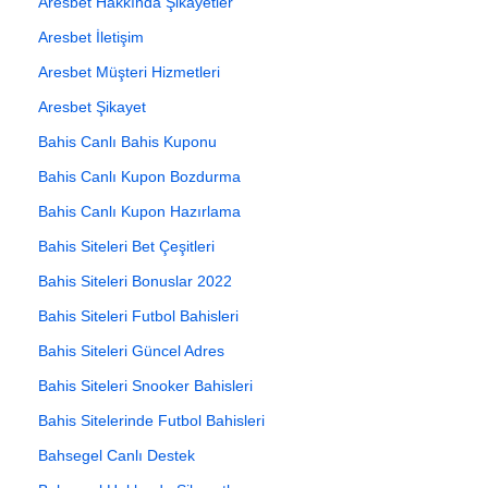
Aresbet Hakkında Şikayetler
Aresbet İletişim
Aresbet Müşteri Hizmetleri
Aresbet Şikayet
Bahis Canlı Bahis Kuponu
Bahis Canlı Kupon Bozdurma
Bahis Canlı Kupon Hazırlama
Bahis Siteleri Bet Çeşitleri
Bahis Siteleri Bonuslar 2022
Bahis Siteleri Futbol Bahisleri
Bahis Siteleri Güncel Adres
Bahis Siteleri Snooker Bahisleri
Bahis Sitelerinde Futbol Bahisleri
Bahsegel Canlı Destek