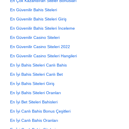
En Çok Kazandıran Siteler Bonusları
En Güvenilir Bahis Siteleri
En Güvenilir Bahis Siteleri Giriş
En Güvenilir Bahis Siteleri İnceleme
En Güvenilir Casino Siteleri
En Güvenilir Casino Siteleri 2022
En Güvenilir Casino Siteleri Hangileri
En İyi Bahis Siteleri Canlı Bahis
En İyi Bahis Siteleri Canlı Bet
En İyi Bahis Siteleri Giriş
En İyi Bahis Siteleri Oranları
En İyi Bet Siteleri Bahisleri
En İyi Canlı Bahis Bonus Çeşitleri
En İyi Canlı Bahis Oranları