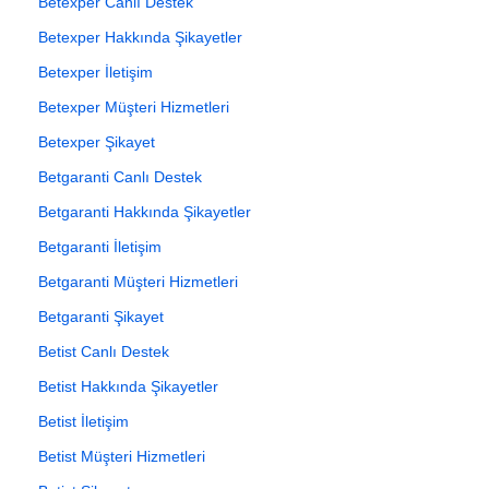
Betexper Canlı Destek
Betexper Hakkında Şikayetler
Betexper İletişim
Betexper Müşteri Hizmetleri
Betexper Şikayet
Betgaranti Canlı Destek
Betgaranti Hakkında Şikayetler
Betgaranti İletişim
Betgaranti Müşteri Hizmetleri
Betgaranti Şikayet
Betist Canlı Destek
Betist Hakkında Şikayetler
Betist İletişim
Betist Müşteri Hizmetleri