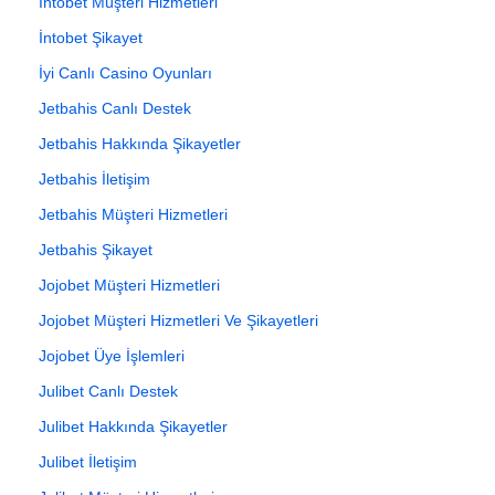
İntobet Müşteri Hizmetleri
İntobet Şikayet
İyi Canlı Casino Oyunları
Jetbahis Canlı Destek
Jetbahis Hakkında Şikayetler
Jetbahis İletişim
Jetbahis Müşteri Hizmetleri
Jetbahis Şikayet
Jojobet Müşteri Hizmetleri
Jojobet Müşteri Hizmetleri Ve Şikayetleri
Jojobet Üye İşlemleri
Julibet Canlı Destek
Julibet Hakkında Şikayetler
Julibet İletişim