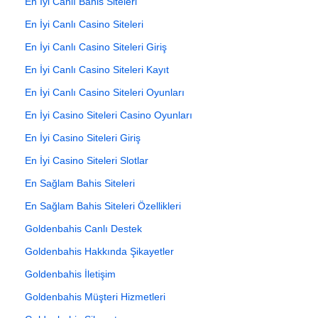
En İyi Canlı Bahis Siteleri
En İyi Canlı Casino Siteleri
En İyi Canlı Casino Siteleri Giriş
En İyi Canlı Casino Siteleri Kayıt
En İyi Canlı Casino Siteleri Oyunları
En İyi Casino Siteleri Casino Oyunları
En İyi Casino Siteleri Giriş
En İyi Casino Siteleri Slotlar
En Sağlam Bahis Siteleri
En Sağlam Bahis Siteleri Özellikleri
Goldenbahis Canlı Destek
Goldenbahis Hakkında Şikayetler
Goldenbahis İletişim
Goldenbahis Müşteri Hizmetleri