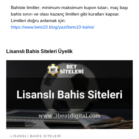
Bahiste limitler; minimum-maksimum kupon tutarı, maç başı
bahis sınırı ve olası kazanç limitleri gibi kuralları kapsar.
Limitleri doğru anlamak için:
https://www.bets10.blog/yazi/bets10-bahis/
Lisanslı Bahis Siteleri Üyelik
LISANSLI BAHIS SITELERI