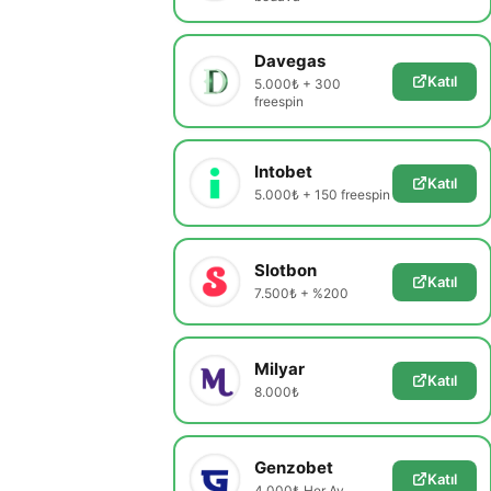
Davegas
Katıl
5.000₺ + 300
freespin
Intobet
Katıl
5.000₺ + 150 freespin
Slotbon
Katıl
7.500₺ + %200
Milyar
Katıl
8.000₺
Genzobet
Katıl
4.000₺ Her Ay