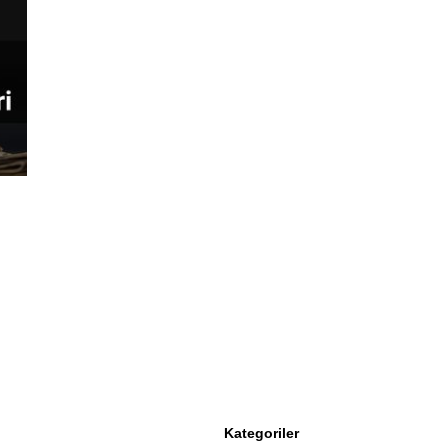
Kategoriler