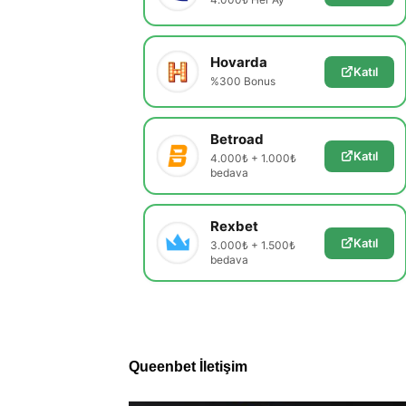
Hovarda
Katıl
%300 Bonus
Betroad
Katıl
4.000₺ + 1.000₺
bedava
Rexbet
Katıl
3.000₺ + 1.500₺
bedava
Queenbet İletişim