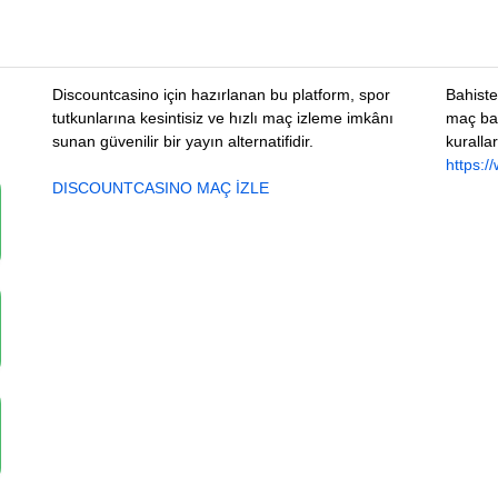
Discountcasino için hazırlanan bu platform, spor
Bahiste
tutkunlarına kesintisiz ve hızlı maç izleme imkânı
maç baş
sunan güvenilir bir yayın alternatifidir.
kuralla
https:/
DISCOUNTCASINO MAÇ İZLE