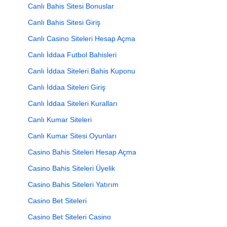
Canlı Bahis Sitesi Bonuslar
Canlı Bahis Sitesi Giriş
Canlı Casino Siteleri Hesap Açma
Canlı İddaa Futbol Bahisleri
Canlı İddaa Siteleri Bahis Kuponu
Canlı İddaa Siteleri Giriş
Canlı İddaa Siteleri Kuralları
Canlı Kumar Siteleri
Canlı Kumar Sitesi Oyunları
Casino Bahis Siteleri Hesap Açma
Casino Bahis Siteleri Üyelik
Casino Bahis Siteleri Yatırım
Casino Bet Siteleri
Casino Bet Siteleri Casino