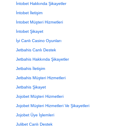
İntobet Hakkında Şikayetler
İntobet İletişim
İntobet Müşteri Hizmetleri
İntobet Şikayet
İyi Canlı Casino Oyunları
Jetbahis Canlı Destek
Jetbahis Hakkında Şikayetler
Jetbahis İletişim
Jetbahis Müşteri Hizmetleri
Jetbahis Şikayet
Jojobet Müşteri Hizmetleri
Jojobet Müşteri Hizmetleri Ve Şikayetleri
Jojobet Üye İşlemleri
Julibet Canlı Destek