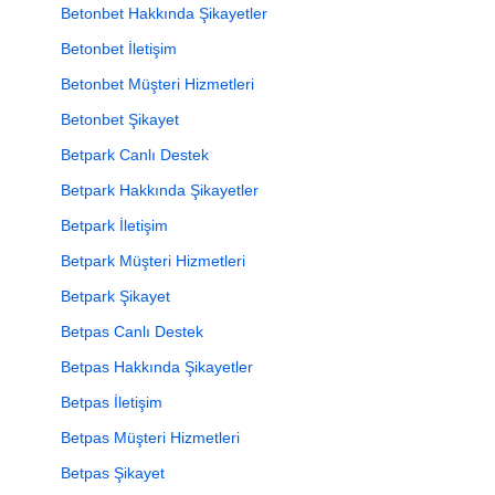
Betonbet Hakkında Şikayetler
Betonbet İletişim
Betonbet Müşteri Hizmetleri
Betonbet Şikayet
Betpark Canlı Destek
Betpark Hakkında Şikayetler
Betpark İletişim
Betpark Müşteri Hizmetleri
Betpark Şikayet
Betpas Canlı Destek
Betpas Hakkında Şikayetler
Betpas İletişim
Betpas Müşteri Hizmetleri
Betpas Şikayet