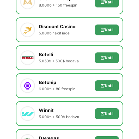
Katıl
8.000₺ + 150 freespin
Discount Casino
Katıl
5.000₺ nakit iade
Betelli
Katıl
5.050₺ + 500₺ bedava
Betchip
Katıl
6.000₺ + 80 freespin
Winnit
Katıl
5.000₺ + 500₺ bedava
Davegas