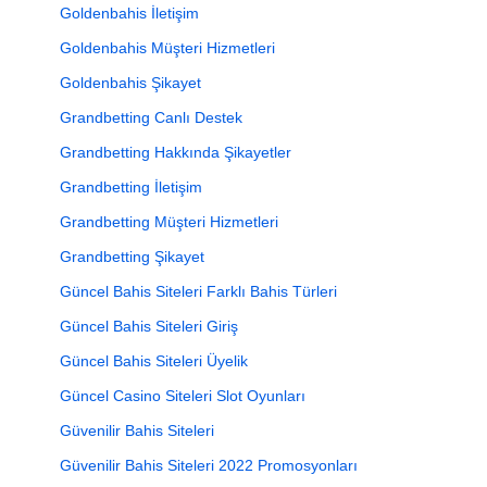
Goldenbahis İletişim
Goldenbahis Müşteri Hizmetleri
Goldenbahis Şikayet
Grandbetting Canlı Destek
Grandbetting Hakkında Şikayetler
Grandbetting İletişim
Grandbetting Müşteri Hizmetleri
Grandbetting Şikayet
Güncel Bahis Siteleri Farklı Bahis Türleri
Güncel Bahis Siteleri Giriş
Güncel Bahis Siteleri Üyelik
Güncel Casino Siteleri Slot Oyunları
Güvenilir Bahis Siteleri
Güvenilir Bahis Siteleri 2022 Promosyonları