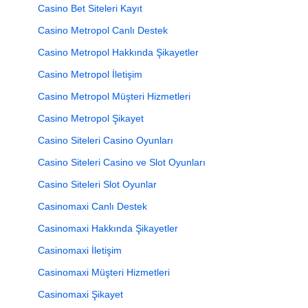
Casino Bet Siteleri Kayıt
Casino Metropol Canlı Destek
Casino Metropol Hakkında Şikayetler
Casino Metropol İletişim
Casino Metropol Müşteri Hizmetleri
Casino Metropol Şikayet
Casino Siteleri Casino Oyunları
Casino Siteleri Casino ve Slot Oyunları
Casino Siteleri Slot Oyunlar
Casinomaxi Canlı Destek
Casinomaxi Hakkında Şikayetler
Casinomaxi İletişim
Casinomaxi Müşteri Hizmetleri
Casinomaxi Şikayet