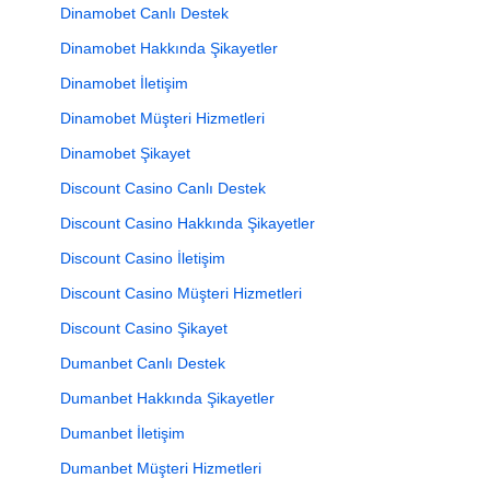
Dinamobet Canlı Destek
Dinamobet Hakkında Şikayetler
Dinamobet İletişim
Dinamobet Müşteri Hizmetleri
Dinamobet Şikayet
Discount Casino Canlı Destek
Discount Casino Hakkında Şikayetler
Discount Casino İletişim
Discount Casino Müşteri Hizmetleri
Discount Casino Şikayet
Dumanbet Canlı Destek
Dumanbet Hakkında Şikayetler
Dumanbet İletişim
Dumanbet Müşteri Hizmetleri