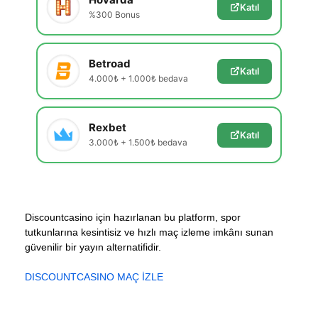
Katıl
%300 Bonus
Betroad
Katıl
4.000₺ + 1.000₺ bedava
Rexbet
Katıl
3.000₺ + 1.500₺ bedava
Discountcasino için hazırlanan bu platform, spor
tutkunlarına kesintisiz ve hızlı maç izleme imkânı sunan
güvenilir bir yayın alternatifidir.
DISCOUNTCASINO MAÇ İZLE