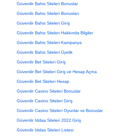
Güvenilir Bahis Siteleri Bonuslar
Güvenilir Bahis Siteleri Bonusları
Güvenilir Bahis Siteleri Giriş
Güvenilir Bahis Siteleri Hakkında Bilgiler
Güvenilir Bahis Siteleri Kampanya
Güvenilir Bahis Siteleri Üyelik
Güvenilir Bet Siteleri Giriş
Güvenilir Bet Siteleri Giriş ve Hesap Açma
Güvenilir Bet Siteleri Hesap
Güvenilir Casino Siteleri Bonuslar
Güvenilir Casino Siteleri Giriş
Güvenilir Casino Siteleri Oyunlar ve Bonuslar
Güvenilir İddaa Siteleri 2022 Giriş
Güvenilir İddaa Siteleri Listesi