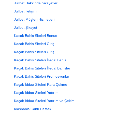
Julibet Hakkında Şikayetler
Julibet İletişim
Julibet Müşteri Hizmetleri
Julibet Şikayet
Kacak Bahis Siteleri Bonus
Kacak Bahis Siteleri Giriş
Kaçak Bahis Siteleri Giriş
Kaçak Bahis Siteleri İllegal Bahis
Kaçak Bahis Siteleri İllegal Bahisler
Kacak Bahis Siteleri Promosyonlar
Kaçak İddaa Siteleri Para Çekme
Kaçak İddaa Siteleri Yatırım
Kaçak İddaa Siteleri Yatırım ve Çekim
Klasbahis Canlı Destek