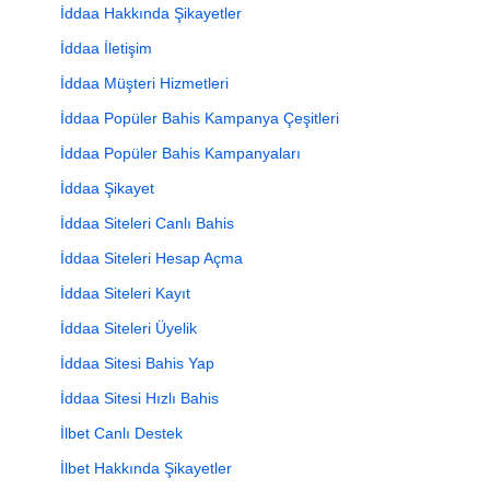
İddaa Hakkında Şikayetler
İddaa İletişim
İddaa Müşteri Hizmetleri
İddaa Popüler Bahis Kampanya Çeşitleri
İddaa Popüler Bahis Kampanyaları
İddaa Şikayet
İddaa Siteleri Canlı Bahis
İddaa Siteleri Hesap Açma
İddaa Siteleri Kayıt
İddaa Siteleri Üyelik
İddaa Sitesi Bahis Yap
İddaa Sitesi Hızlı Bahis
İlbet Canlı Destek
İlbet Hakkında Şikayetler