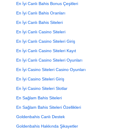
En İyi Canlı Bahis Bonus Çeşitleri
En İyi Canlı Bahis Oranları
En İyi Canlı Bahis Siteleri
En İyi Canlı Casino Siteleri
En İyi Canlı Casino Siteleri Giriş
En İyi Canlı Casino Siteleri Kayıt
En İyi Canlı Casino Siteleri Oyunları
En İyi Casino Siteleri Casino Oyunları
En İyi Casino Siteleri Giriş
En İyi Casino Siteleri Slotlar
En Sağlam Bahis Siteleri
En Sağlam Bahis Siteleri Özellikleri
Goldenbahis Canlı Destek
Goldenbahis Hakkında Şikayetler