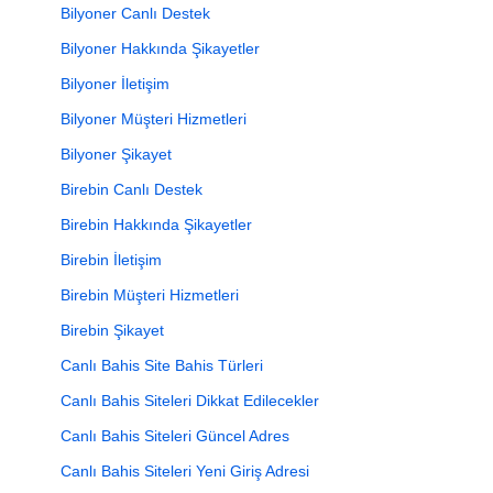
Bilyoner Canlı Destek
Bilyoner Hakkında Şikayetler
Bilyoner İletişim
Bilyoner Müşteri Hizmetleri
Bilyoner Şikayet
Birebin Canlı Destek
Birebin Hakkında Şikayetler
Birebin İletişim
Birebin Müşteri Hizmetleri
Birebin Şikayet
Canlı Bahis Site Bahis Türleri
Canlı Bahis Siteleri Dikkat Edilecekler
Canlı Bahis Siteleri Güncel Adres
Canlı Bahis Siteleri Yeni Giriş Adresi