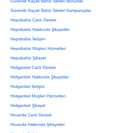
Güvenilir Kaçak Bahis Siteleri Bonuslar
Güvenilir Kaçak Bahis Siteleri Kampanyalar
Hepsibahis Canlı Destek
Hepsibahis Hakkında Şikayetler
Hepsibahis İletişim
Hepsibahis Müşteri Hizmetleri
Hepsibahis Şikayet
Holiganbet Canlı Destek
Holiganbet Hakkında Şikayetler
Holiganbet İletişim
Holiganbet Müşteri Hizmetleri
Holiganbet Şikayet
Hovarda Canlı Destek
Hovarda Hakkında Şikayetler