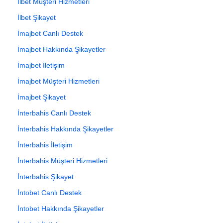
İlbet Müşteri Hizmetleri
İlbet Şikayet
İmajbet Canlı Destek
İmajbet Hakkında Şikayetler
İmajbet İletişim
İmajbet Müşteri Hizmetleri
İmajbet Şikayet
İnterbahis Canlı Destek
İnterbahis Hakkında Şikayetler
İnterbahis İletişim
İnterbahis Müşteri Hizmetleri
İnterbahis Şikayet
İntobet Canlı Destek
İntobet Hakkında Şikayetler