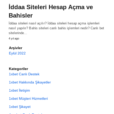
İddaa Siteleri Hesap Açma ve
Bahisler
İddaa siteleri nasıl açılır? İddaa siteleri hesap açma işlemleri
nasıl yapılır? Bahis siteleri canlı bahis işlemleri nedir? Canlı bet
sitelerinde…
4 yıl ago
Arşivler
Eylül 2022
Kategoriler
1xbet Canlı Destek
1xbet Hakkında Şikayetler
1xbet İletişim
1xbet Müşteri Hizmetleri
1xbet Şikayet