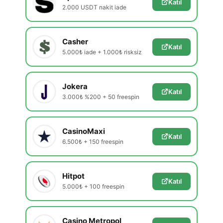
Katıl
2.000 USDT nakit iade
Casher
Katıl
5.000₺ iade + 1.000₺ risksiz
Jokera
Katıl
3.000₺ %200 + 50 freespin
CasinoMaxi
Katıl
6.500₺ + 150 freespin
Hitpot
Katıl
5.000₺ + 100 freespin
Casino Metropol