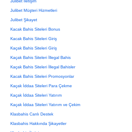
Julibet İletişim
Julibet Müşteri Hizmetleri
Julibet Şikayet
Kacak Bahis Siteleri Bonus
Kacak Bahis Siteleri Giriş
Kaçak Bahis Siteleri Giriş
Kaçak Bahis Siteleri İllegal Bahis
Kaçak Bahis Siteleri İllegal Bahisler
Kacak Bahis Siteleri Promosyonlar
Kaçak İddaa Siteleri Para Çekme
Kaçak İddaa Siteleri Yatırım
Kaçak İddaa Siteleri Yatırım ve Çekim
Klasbahis Canlı Destek
Klasbahis Hakkında Şikayetler