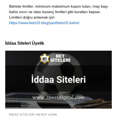
Bahiste limitler; minimum-maksimum kupon tutarı, maç başı
bahis sınırı ve olası kazanç limitleri gibi kuralları kapsar.
Limitleri doğru anlamak için:
https://www.bets10.blog/yazi/bets10-bahis/
İddaa Siteleri Üyelik
İDDAA SITELERI HESAP AÇMA