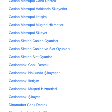
Casino Metropol Canlı Destek
Casino Metropol Hakkında Şikayetler
Casino Metropol İletişim
Casino Metropol Müşteri Hizmetleri
Casino Metropol Şikayet
Casino Siteleri Casino Oyunları
Casino Siteleri Casino ve Slot Oyunları
Casino Siteleri Slot Oyunlar
Casinomaxi Canlı Destek
Casinomaxi Hakkında Şikayetler
Casinomaxi İletişim
Casinomaxi Müşteri Hizmetleri
Casinomaxi Şikayet
Dinamobet Canlı Destek