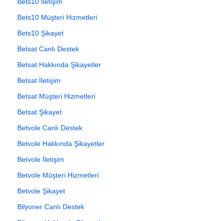
Bets10 İletişim
Bets10 Müşteri Hizmetleri
Bets10 Şikayet
Betsat Canlı Destek
Betsat Hakkında Şikayetler
Betsat İletişim
Betsat Müşteri Hizmetleri
Betsat Şikayet
Betvole Canlı Destek
Betvole Hakkında Şikayetler
Betvole İletişim
Betvole Müşteri Hizmetleri
Betvole Şikayet
Bilyoner Canlı Destek