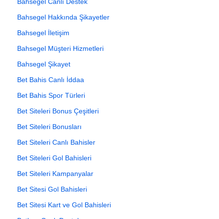
Bahsegel Canlı Destek
Bahsegel Hakkında Şikayetler
Bahsegel İletişim
Bahsegel Müşteri Hizmetleri
Bahsegel Şikayet
Bet Bahis Canlı İddaa
Bet Bahis Spor Türleri
Bet Siteleri Bonus Çeşitleri
Bet Siteleri Bonusları
Bet Siteleri Canlı Bahisler
Bet Siteleri Gol Bahisleri
Bet Siteleri Kampanyalar
Bet Sitesi Gol Bahisleri
Bet Sitesi Kart ve Gol Bahisleri