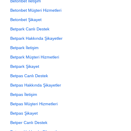
Betonbet İletişim
Betonbet Müşteri Hizmetleri
Betonbet Şikayet
Betpark Canlı Destek
Betpark Hakkında Şikayetler
Betpark İletişim
Betpark Müşteri Hizmetleri
Betpark Şikayet
Betpas Canlı Destek
Betpas Hakkında Şikayetler
Betpas İletişim
Betpas Müşteri Hizmetleri
Betpas Şikayet
Betper Canlı Destek