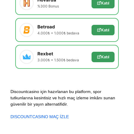
Katıl
%300 Bonus
Betroad
Katıl
4.000₺ + 1.000₺ bedava
Rexbet
Katıl
3.000₺ + 1.500₺ bedava
Discountcasino için hazırlanan bu platform, spor
tutkunlarına kesintisiz ve hızlı maç izleme imkânı sunan
güvenilir bir yayın alternatifidir.
DISCOUNTCASINO MAÇ İZLE