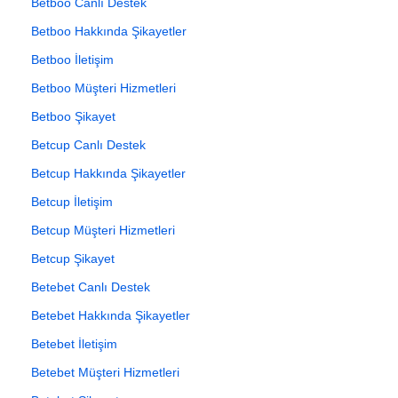
Betboo Canlı Destek
Betboo Hakkında Şikayetler
Betboo İletişim
Betboo Müşteri Hizmetleri
Betboo Şikayet
Betcup Canlı Destek
Betcup Hakkında Şikayetler
Betcup İletişim
Betcup Müşteri Hizmetleri
Betcup Şikayet
Betebet Canlı Destek
Betebet Hakkında Şikayetler
Betebet İletişim
Betebet Müşteri Hizmetleri