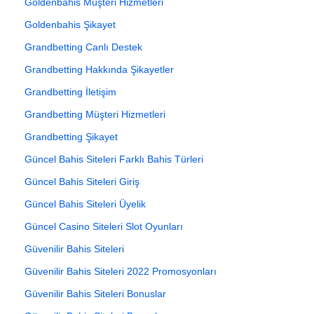
Goldenbahis Müşteri Hizmetleri
Goldenbahis Şikayet
Grandbetting Canlı Destek
Grandbetting Hakkında Şikayetler
Grandbetting İletişim
Grandbetting Müşteri Hizmetleri
Grandbetting Şikayet
Güncel Bahis Siteleri Farklı Bahis Türleri
Güncel Bahis Siteleri Giriş
Güncel Bahis Siteleri Üyelik
Güncel Casino Siteleri Slot Oyunları
Güvenilir Bahis Siteleri
Güvenilir Bahis Siteleri 2022 Promosyonları
Güvenilir Bahis Siteleri Bonuslar