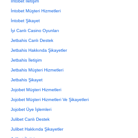
İntobet İletişim
İntobet Müşteri Hizmetleri
İntobet Şikayet
İyi Canlı Casino Oyunları
Jetbahis Canlı Destek
Jetbahis Hakkında Şikayetler
Jetbahis İletişim
Jetbahis Müşteri Hizmetleri
Jetbahis Şikayet
Jojobet Müşteri Hizmetleri
Jojobet Müşteri Hizmetleri Ve Şikayetleri
Jojobet Üye İşlemleri
Julibet Canlı Destek
Julibet Hakkında Şikayetler