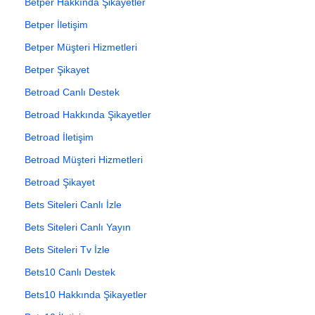
Betper Hakkında Şikayetler
Betper İletişim
Betper Müşteri Hizmetleri
Betper Şikayet
Betroad Canlı Destek
Betroad Hakkında Şikayetler
Betroad İletişim
Betroad Müşteri Hizmetleri
Betroad Şikayet
Bets Siteleri Canlı İzle
Bets Siteleri Canlı Yayın
Bets Siteleri Tv İzle
Bets10 Canlı Destek
Bets10 Hakkında Şikayetler