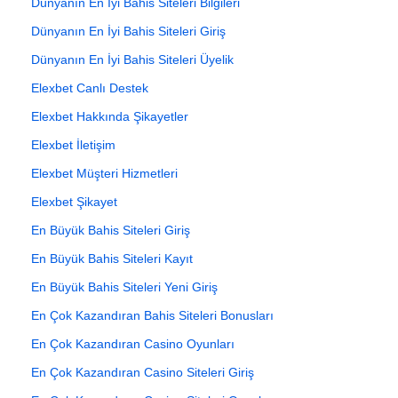
Dünyanın En İyi Bahis Siteleri Bilgileri
Dünyanın En İyi Bahis Siteleri Giriş
Dünyanın En İyi Bahis Siteleri Üyelik
Elexbet Canlı Destek
Elexbet Hakkında Şikayetler
Elexbet İletişim
Elexbet Müşteri Hizmetleri
Elexbet Şikayet
En Büyük Bahis Siteleri Giriş
En Büyük Bahis Siteleri Kayıt
En Büyük Bahis Siteleri Yeni Giriş
En Çok Kazandıran Bahis Siteleri Bonusları
En Çok Kazandıran Casino Oyunları
En Çok Kazandıran Casino Siteleri Giriş