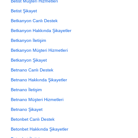
Betist Müşteri Hizmetleri
Betist Şikayet
Betkanyon Canlı Destek
Betkanyon Hakkında Şikayetler
Betkanyon İletişim
Betkanyon Müşteri Hizmetleri
Betkanyon Şikayet
Betnano Canlı Destek
Betnano Hakkında Şikayetler
Betnano İletişim
Betnano Müşteri Hizmetleri
Betnano Şikayet
Betonbet Canlı Destek
Betonbet Hakkında Şikayetler