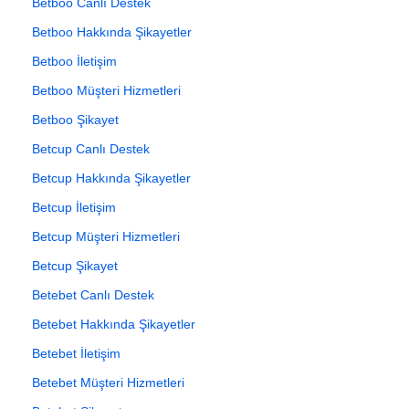
Betboo Canlı Destek
Betboo Hakkında Şikayetler
Betboo İletişim
Betboo Müşteri Hizmetleri
Betboo Şikayet
Betcup Canlı Destek
Betcup Hakkında Şikayetler
Betcup İletişim
Betcup Müşteri Hizmetleri
Betcup Şikayet
Betebet Canlı Destek
Betebet Hakkında Şikayetler
Betebet İletişim
Betebet Müşteri Hizmetleri