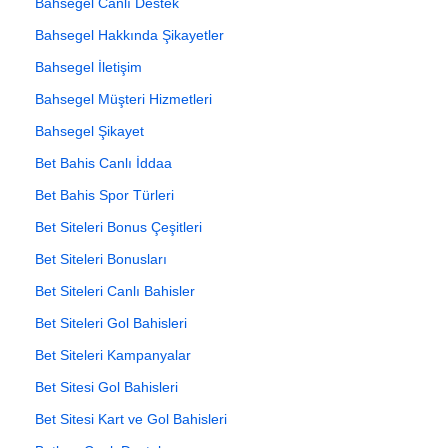
Bahsegel Canlı Destek
Bahsegel Hakkında Şikayetler
Bahsegel İletişim
Bahsegel Müşteri Hizmetleri
Bahsegel Şikayet
Bet Bahis Canlı İddaa
Bet Bahis Spor Türleri
Bet Siteleri Bonus Çeşitleri
Bet Siteleri Bonusları
Bet Siteleri Canlı Bahisler
Bet Siteleri Gol Bahisleri
Bet Siteleri Kampanyalar
Bet Sitesi Gol Bahisleri
Bet Sitesi Kart ve Gol Bahisleri