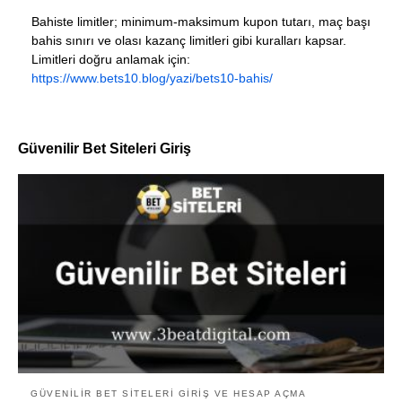
Bahiste limitler; minimum-maksimum kupon tutarı, maç başı
bahis sınırı ve olası kazanç limitleri gibi kuralları kapsar.
Limitleri doğru anlamak için:
https://www.bets10.blog/yazi/bets10-bahis/
Güvenilir Bet Siteleri Giriş
GÜVENILIR BET SITELERI GIRIŞ VE HESAP AÇMA