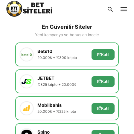
En Güvenilir Siteler
Yeni kampanya ve bonusları incele
Type
Bets10
your
Katıl
searc
20.000₺ + %300 kripto
query
and
hit
enter:
JETBET
Katıl
%325 kripto + 20.000₺
Mobilbahis
Katıl
20.000₺ + %225 kripto
Spino