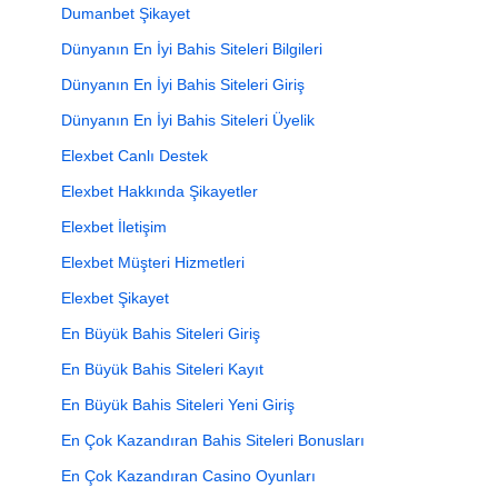
Dumanbet Şikayet
Dünyanın En İyi Bahis Siteleri Bilgileri
Dünyanın En İyi Bahis Siteleri Giriş
Dünyanın En İyi Bahis Siteleri Üyelik
Elexbet Canlı Destek
Elexbet Hakkında Şikayetler
Elexbet İletişim
Elexbet Müşteri Hizmetleri
Elexbet Şikayet
En Büyük Bahis Siteleri Giriş
En Büyük Bahis Siteleri Kayıt
En Büyük Bahis Siteleri Yeni Giriş
En Çok Kazandıran Bahis Siteleri Bonusları
En Çok Kazandıran Casino Oyunları