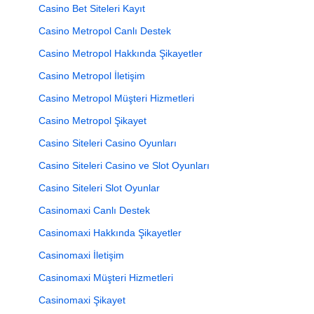
Casino Bet Siteleri Kayıt
Casino Metropol Canlı Destek
Casino Metropol Hakkında Şikayetler
Casino Metropol İletişim
Casino Metropol Müşteri Hizmetleri
Casino Metropol Şikayet
Casino Siteleri Casino Oyunları
Casino Siteleri Casino ve Slot Oyunları
Casino Siteleri Slot Oyunlar
Casinomaxi Canlı Destek
Casinomaxi Hakkında Şikayetler
Casinomaxi İletişim
Casinomaxi Müşteri Hizmetleri
Casinomaxi Şikayet