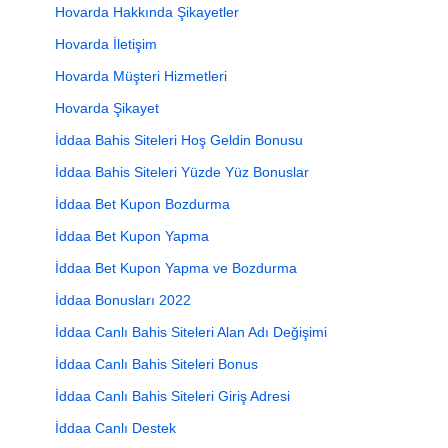
Hovarda Hakkında Şikayetler
Hovarda İletişim
Hovarda Müşteri Hizmetleri
Hovarda Şikayet
İddaa Bahis Siteleri Hoş Geldin Bonusu
İddaa Bahis Siteleri Yüzde Yüz Bonuslar
İddaa Bet Kupon Bozdurma
İddaa Bet Kupon Yapma
İddaa Bet Kupon Yapma ve Bozdurma
İddaa Bonusları 2022
İddaa Canlı Bahis Siteleri Alan Adı Değişimi
İddaa Canlı Bahis Siteleri Bonus
İddaa Canlı Bahis Siteleri Giriş Adresi
İddaa Canlı Destek