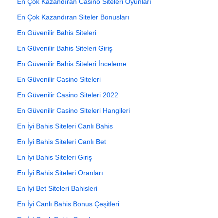
En Çok Kazandıran Casino Siteleri Oyunları
En Çok Kazandıran Siteler Bonusları
En Güvenilir Bahis Siteleri
En Güvenilir Bahis Siteleri Giriş
En Güvenilir Bahis Siteleri İnceleme
En Güvenilir Casino Siteleri
En Güvenilir Casino Siteleri 2022
En Güvenilir Casino Siteleri Hangileri
En İyi Bahis Siteleri Canlı Bahis
En İyi Bahis Siteleri Canlı Bet
En İyi Bahis Siteleri Giriş
En İyi Bahis Siteleri Oranları
En İyi Bet Siteleri Bahisleri
En İyi Canlı Bahis Bonus Çeşitleri