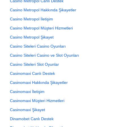
Casino Metropol Canlı Destek
Casino Metropol Hakkında Şikayetler
Casino Metropol İletişim
Casino Metropol Müşteri Hizmetleri
Casino Metropol Şikayet
Casino Siteleri Casino Oyunları
Casino Siteleri Casino ve Slot Oyunları
Casino Siteleri Slot Oyunlar
Casinomaxi Canlı Destek
Casinomaxi Hakkında Şikayetler
Casinomaxi İletişim
Casinomaxi Müşteri Hizmetleri
Casinomaxi Şikayet
Dinamobet Canlı Destek