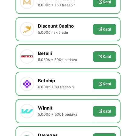
Katıl
8.000₺ + 150 freespin
Discount Casino
Katıl
5.000₺ nakit iade
Betelli
Katıl
5.050₺ + 500₺ bedava
Betchip
Katıl
6.000₺ + 80 freespin
Winnit
Katıl
5.000₺ + 500₺ bedava
Davegas