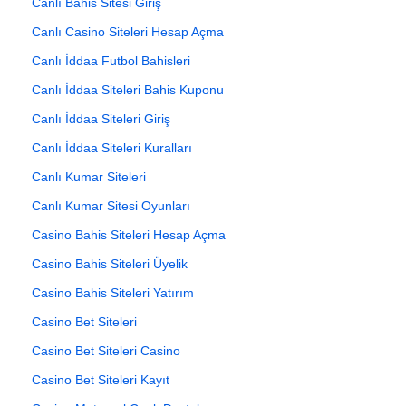
Canlı Bahis Sitesi Giriş
Canlı Casino Siteleri Hesap Açma
Canlı İddaa Futbol Bahisleri
Canlı İddaa Siteleri Bahis Kuponu
Canlı İddaa Siteleri Giriş
Canlı İddaa Siteleri Kuralları
Canlı Kumar Siteleri
Canlı Kumar Sitesi Oyunları
Casino Bahis Siteleri Hesap Açma
Casino Bahis Siteleri Üyelik
Casino Bahis Siteleri Yatırım
Casino Bet Siteleri
Casino Bet Siteleri Casino
Casino Bet Siteleri Kayıt