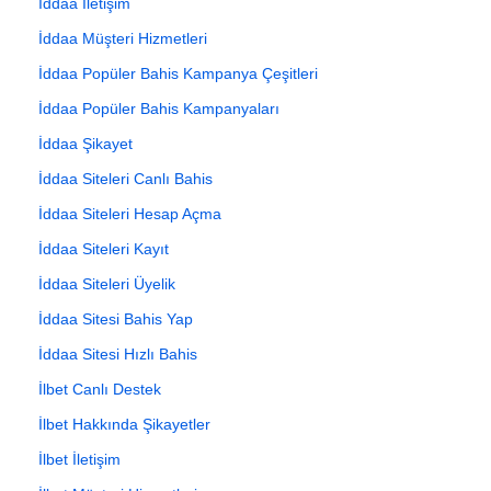
İddaa İletişim
İddaa Müşteri Hizmetleri
İddaa Popüler Bahis Kampanya Çeşitleri
İddaa Popüler Bahis Kampanyaları
İddaa Şikayet
İddaa Siteleri Canlı Bahis
İddaa Siteleri Hesap Açma
İddaa Siteleri Kayıt
İddaa Siteleri Üyelik
İddaa Sitesi Bahis Yap
İddaa Sitesi Hızlı Bahis
İlbet Canlı Destek
İlbet Hakkında Şikayetler
İlbet İletişim