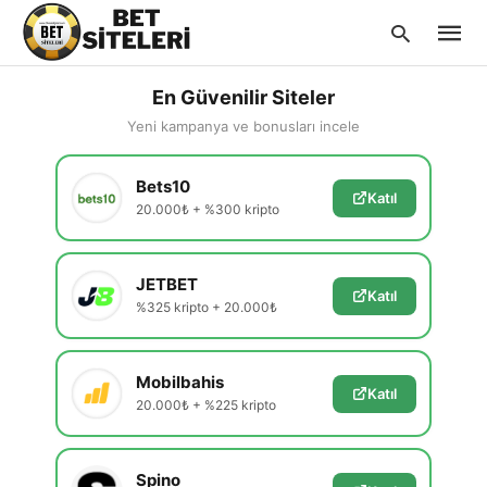
En Güvenilir Siteler
Yeni kampanya ve bonusları incele
Type
Bets10
your
Katıl
searc
20.000₺ + %300 kripto
query
and
hit
enter:
JETBET
Katıl
%325 kripto + 20.000₺
Mobilbahis
Katıl
20.000₺ + %225 kripto
Spino