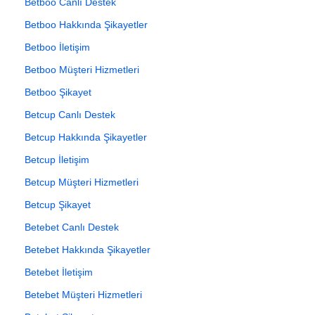
Betboo Canlı Destek
Betboo Hakkında Şikayetler
Betboo İletişim
Betboo Müşteri Hizmetleri
Betboo Şikayet
Betcup Canlı Destek
Betcup Hakkında Şikayetler
Betcup İletişim
Betcup Müşteri Hizmetleri
Betcup Şikayet
Betebet Canlı Destek
Betebet Hakkında Şikayetler
Betebet İletişim
Betebet Müşteri Hizmetleri