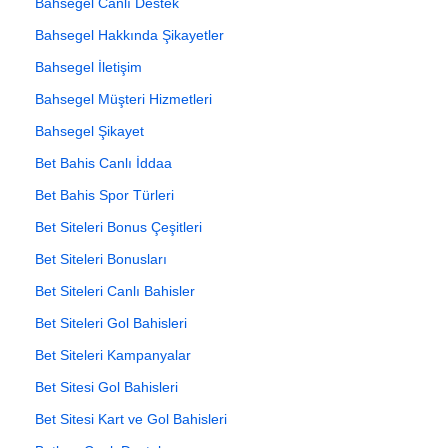
Bahsegel Canlı Destek
Bahsegel Hakkında Şikayetler
Bahsegel İletişim
Bahsegel Müşteri Hizmetleri
Bahsegel Şikayet
Bet Bahis Canlı İddaa
Bet Bahis Spor Türleri
Bet Siteleri Bonus Çeşitleri
Bet Siteleri Bonusları
Bet Siteleri Canlı Bahisler
Bet Siteleri Gol Bahisleri
Bet Siteleri Kampanyalar
Bet Sitesi Gol Bahisleri
Bet Sitesi Kart ve Gol Bahisleri