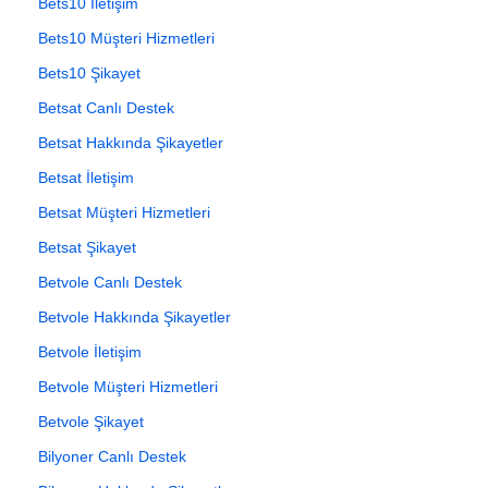
Bets10 İletişim
Bets10 Müşteri Hizmetleri
Bets10 Şikayet
Betsat Canlı Destek
Betsat Hakkında Şikayetler
Betsat İletişim
Betsat Müşteri Hizmetleri
Betsat Şikayet
Betvole Canlı Destek
Betvole Hakkında Şikayetler
Betvole İletişim
Betvole Müşteri Hizmetleri
Betvole Şikayet
Bilyoner Canlı Destek