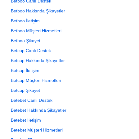
Betboo Canlı Destek
Betboo Hakkında Şikayetler
Betboo İletişim
Betboo Müşteri Hizmetleri
Betboo Şikayet
Betcup Canlı Destek
Betcup Hakkında Şikayetler
Betcup İletişim
Betcup Müşteri Hizmetleri
Betcup Şikayet
Betebet Canlı Destek
Betebet Hakkında Şikayetler
Betebet İletişim
Betebet Müşteri Hizmetleri