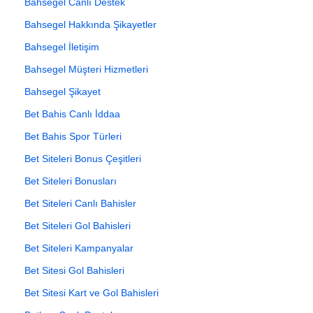
Bahsegel Canlı Destek
Bahsegel Hakkında Şikayetler
Bahsegel İletişim
Bahsegel Müşteri Hizmetleri
Bahsegel Şikayet
Bet Bahis Canlı İddaa
Bet Bahis Spor Türleri
Bet Siteleri Bonus Çeşitleri
Bet Siteleri Bonusları
Bet Siteleri Canlı Bahisler
Bet Siteleri Gol Bahisleri
Bet Siteleri Kampanyalar
Bet Sitesi Gol Bahisleri
Bet Sitesi Kart ve Gol Bahisleri