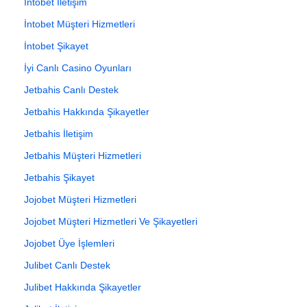
İntobet İletişim
İntobet Müşteri Hizmetleri
İntobet Şikayet
İyi Canlı Casino Oyunları
Jetbahis Canlı Destek
Jetbahis Hakkında Şikayetler
Jetbahis İletişim
Jetbahis Müşteri Hizmetleri
Jetbahis Şikayet
Jojobet Müşteri Hizmetleri
Jojobet Müşteri Hizmetleri Ve Şikayetleri
Jojobet Üye İşlemleri
Julibet Canlı Destek
Julibet Hakkında Şikayetler