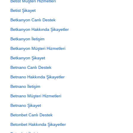
Betist Müşteri Hizmetleri
Betist Şikayet
Betkanyon Canlı Destek
Betkanyon Hakkında Şikayetler
Betkanyon İletişim
Betkanyon Müşteri Hizmetleri
Betkanyon Şikayet
Betnano Canlı Destek
Betnano Hakkında Şikayetler
Betnano İletişim
Betnano Müşteri Hizmetleri
Betnano Şikayet
Betonbet Canlı Destek
Betonbet Hakkında Şikayetler