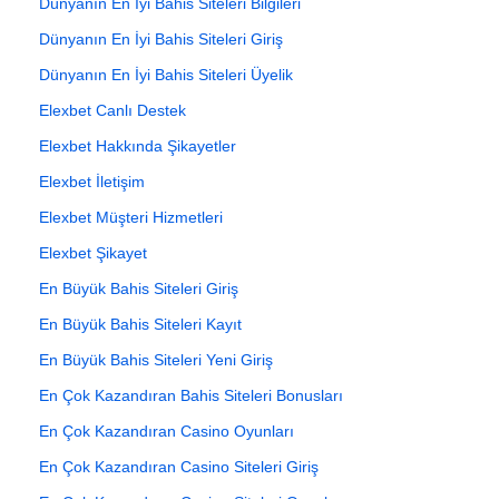
Dünyanın En İyi Bahis Siteleri Bilgileri
Dünyanın En İyi Bahis Siteleri Giriş
Dünyanın En İyi Bahis Siteleri Üyelik
Elexbet Canlı Destek
Elexbet Hakkında Şikayetler
Elexbet İletişim
Elexbet Müşteri Hizmetleri
Elexbet Şikayet
En Büyük Bahis Siteleri Giriş
En Büyük Bahis Siteleri Kayıt
En Büyük Bahis Siteleri Yeni Giriş
En Çok Kazandıran Bahis Siteleri Bonusları
En Çok Kazandıran Casino Oyunları
En Çok Kazandıran Casino Siteleri Giriş