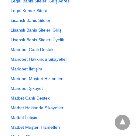
Legal Bahis Siteleri Giriş Adresi
Legal Kumar Sitesi
Lisanslı Bahis Siteleri
Lisanslı Bahis Siteleri Giriş
Lisanslı Bahis Siteleri Üyelik
Mariobet Canlı Destek
Mariobet Hakkında Şikayetler
Mariobet İletişim
Mariobet Müşteri Hizmetleri
Mariobet Şikayet
Matbet Canlı Destek
Matbet Hakkında Şikayetler
Matbet İletişim
Matbet Müşteri Hizmetleri