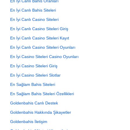
En İyi Canlı Bahis Oranları
En İyi Canlı Bahis Siteleri
En İyi Canlı Casino Siteleri
En İyi Canlı Casino Siteleri Giriş
En İyi Canlı Casino Siteleri Kayıt
En İyi Canlı Casino Siteleri Oyunları
En İyi Casino Siteleri Casino Oyunları
En İyi Casino Siteleri Giriş
En İyi Casino Siteleri Slotlar
En Sağlam Bahis Siteleri
En Sağlam Bahis Siteleri Özellikleri
Goldenbahis Canlı Destek
Goldenbahis Hakkında Şikayetler
Goldenbahis İletişim