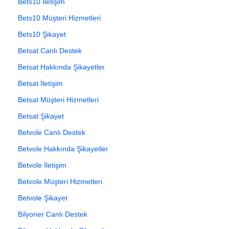
Bets10 İletişim
Bets10 Müşteri Hizmetleri
Bets10 Şikayet
Betsat Canlı Destek
Betsat Hakkında Şikayetler
Betsat İletişim
Betsat Müşteri Hizmetleri
Betsat Şikayet
Betvole Canlı Destek
Betvole Hakkında Şikayetler
Betvole İletişim
Betvole Müşteri Hizmetleri
Betvole Şikayet
Bilyoner Canlı Destek