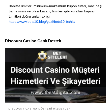
Bahiste limitler; minimum-maksimum kupon tutarı, maç başı
bahis sınırı ve olası kazanç limitleri gibi kuralları kapsar.
Limitleri doğru anlamak için:
https://www.bets10.blog/yazi/bets10-bahis/
Discount Casino Canlı Destek
DISCOUNT CASINO MÜŞTERI HIZMETLERI