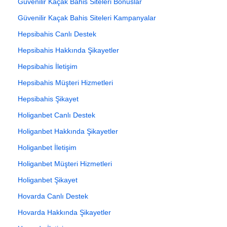
Güvenilir Kaçak Bahis Siteleri Bonuslar
Güvenilir Kaçak Bahis Siteleri Kampanyalar
Hepsibahis Canlı Destek
Hepsibahis Hakkında Şikayetler
Hepsibahis İletişim
Hepsibahis Müşteri Hizmetleri
Hepsibahis Şikayet
Holiganbet Canlı Destek
Holiganbet Hakkında Şikayetler
Holiganbet İletişim
Holiganbet Müşteri Hizmetleri
Holiganbet Şikayet
Hovarda Canlı Destek
Hovarda Hakkında Şikayetler