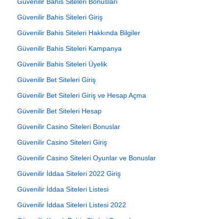
Güvenilir Bahis Siteleri Bonusları
Güvenilir Bahis Siteleri Giriş
Güvenilir Bahis Siteleri Hakkında Bilgiler
Güvenilir Bahis Siteleri Kampanya
Güvenilir Bahis Siteleri Üyelik
Güvenilir Bet Siteleri Giriş
Güvenilir Bet Siteleri Giriş ve Hesap Açma
Güvenilir Bet Siteleri Hesap
Güvenilir Casino Siteleri Bonuslar
Güvenilir Casino Siteleri Giriş
Güvenilir Casino Siteleri Oyunlar ve Bonuslar
Güvenilir İddaa Siteleri 2022 Giriş
Güvenilir İddaa Siteleri Listesi
Güvenilir İddaa Siteleri Listesi 2022