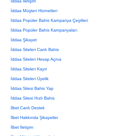
İddaa İletişim
İddaa Müşteri Hizmetleri
İddaa Popüler Bahis Kampanya Çeşitleri
İddaa Popüler Bahis Kampanyaları
İddaa Şikayet
İddaa Siteleri Canlı Bahis
İddaa Siteleri Hesap Açma
İddaa Siteleri Kayıt
İddaa Siteleri Üyelik
İddaa Sitesi Bahis Yap
İddaa Sitesi Hızlı Bahis
İlbet Canlı Destek
İlbet Hakkında Şikayetler
İlbet İletişim