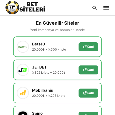
En Güvenilir Siteler
Yeni kampanya ve bonusları incele
Type
Bets10
your
Katıl
searc
20.000₺ + %300 kripto
query
and
hit
enter:
JETBET
Katıl
%325 kripto + 20.000₺
Mobilbahis
Katıl
20.000₺ + %225 kripto
Spino