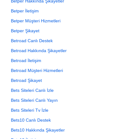
Betper Hakkında Şikayetler
Betper İletişim
Betper Müşteri Hizmetleri
Betper Şikayet
Betroad Canlı Destek
Betroad Hakkında Şikayetler
Betroad İletişim
Betroad Müşteri Hizmetleri
Betroad Şikayet
Bets Siteleri Canlı İzle
Bets Siteleri Canlı Yayın
Bets Siteleri Tv İzle
Bets10 Canlı Destek
Bets10 Hakkında Şikayetler