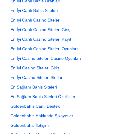
En İyi Canlı Bahis Oranları
En İyi Canlı Bahis Siteleri
En İyi Canlı Casino Siteleri
En İyi Canlı Casino Siteleri Giriş
En İyi Canlı Casino Siteleri Kayıt
En İyi Canlı Casino Siteleri Oyunları
En İyi Casino Siteleri Casino Oyunları
En İyi Casino Siteleri Giriş
En İyi Casino Siteleri Slotlar
En Sağlam Bahis Siteleri
En Sağlam Bahis Siteleri Özellikleri
Goldenbahis Canlı Destek
Goldenbahis Hakkında Şikayetler
Goldenbahis İletişim