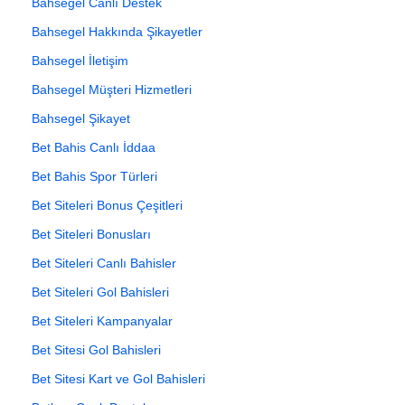
Bahsegel Canlı Destek
Bahsegel Hakkında Şikayetler
Bahsegel İletişim
Bahsegel Müşteri Hizmetleri
Bahsegel Şikayet
Bet Bahis Canlı İddaa
Bet Bahis Spor Türleri
Bet Siteleri Bonus Çeşitleri
Bet Siteleri Bonusları
Bet Siteleri Canlı Bahisler
Bet Siteleri Gol Bahisleri
Bet Siteleri Kampanyalar
Bet Sitesi Gol Bahisleri
Bet Sitesi Kart ve Gol Bahisleri