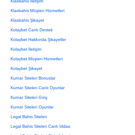
Klasbahis İletişim
Klasbahis Müşteri Hizmetleri
Klasbahis Şikayet
Kolaybet Canlı Destek
Kolaybet Hakkında Şikayetler
Kolaybet İletişim
Kolaybet Müşteri Hizmetleri
Kolaybet Şikayet
Kumar Siteleri Bonuslar
Kumar Siteleri Canlı Oyunlar
Kumar Siteleri Giriş
Kumar Siteleri Oyunlar
Legal Bahis Siteleri
Legal Bahis Siteleri Canlı İddaa