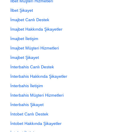
İlbet Müşteri Hizmetleri
İlbet Şikayet
İmajbet Canlı Destek
İmajbet Hakkında Şikayetler
İmajbet İletişim
İmajbet Müşteri Hizmetleri
İmajbet Şikayet
İnterbahis Canlı Destek
İnterbahis Hakkında Şikayetler
İnterbahis İletişim
İnterbahis Müşteri Hizmetleri
İnterbahis Şikayet
İntobet Canlı Destek
İntobet Hakkında Şikayetler