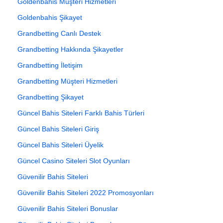
Goldenbahis Müşteri Hizmetleri
Goldenbahis Şikayet
Grandbetting Canlı Destek
Grandbetting Hakkında Şikayetler
Grandbetting İletişim
Grandbetting Müşteri Hizmetleri
Grandbetting Şikayet
Güncel Bahis Siteleri Farklı Bahis Türleri
Güncel Bahis Siteleri Giriş
Güncel Bahis Siteleri Üyelik
Güncel Casino Siteleri Slot Oyunları
Güvenilir Bahis Siteleri
Güvenilir Bahis Siteleri 2022 Promosyonları
Güvenilir Bahis Siteleri Bonuslar