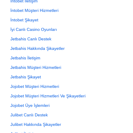
İntobet İletişim
İntobet Müşteri Hizmetleri
İntobet Şikayet
İyi Canlı Casino Oyunları
Jetbahis Canlı Destek
Jetbahis Hakkında Şikayetler
Jetbahis İletişim
Jetbahis Müşteri Hizmetleri
Jetbahis Şikayet
Jojobet Müşteri Hizmetleri
Jojobet Müşteri Hizmetleri Ve Şikayetleri
Jojobet Üye İşlemleri
Julibet Canlı Destek
Julibet Hakkında Şikayetler