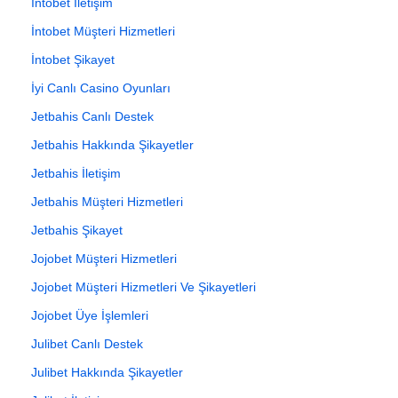
İntobet İletişim
İntobet Müşteri Hizmetleri
İntobet Şikayet
İyi Canlı Casino Oyunları
Jetbahis Canlı Destek
Jetbahis Hakkında Şikayetler
Jetbahis İletişim
Jetbahis Müşteri Hizmetleri
Jetbahis Şikayet
Jojobet Müşteri Hizmetleri
Jojobet Müşteri Hizmetleri Ve Şikayetleri
Jojobet Üye İşlemleri
Julibet Canlı Destek
Julibet Hakkında Şikayetler