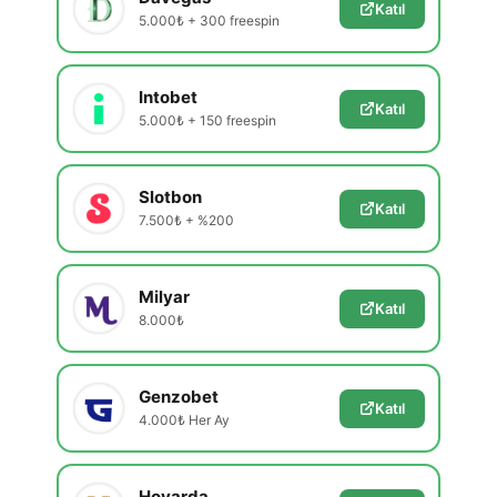
Katıl
5.000₺ + 300 freespin
Intobet
Katıl
5.000₺ + 150 freespin
Slotbon
Katıl
7.500₺ + %200
Milyar
Katıl
8.000₺
Genzobet
Katıl
4.000₺ Her Ay
Hovarda