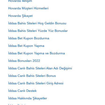
Hovarda İletişim
Hovarda Müşteri Hizmetleri
Hovarda Şikayet
İddaa Bahis Siteleri Hoş Geldin Bonusu
İddaa Bahis Siteleri Yüzde Yüz Bonuslar
İddaa Bet Kupon Bozdurma
İddaa Bet Kupon Yapma
İddaa Bet Kupon Yapma ve Bozdurma
İddaa Bonusları 2022
İddaa Canlı Bahis Siteleri Alan Adı Değişimi
İddaa Canlı Bahis Siteleri Bonus
İddaa Canlı Bahis Siteleri Giriş Adresi
İddaa Canlı Destek
İddaa Hakkında Şikayetler