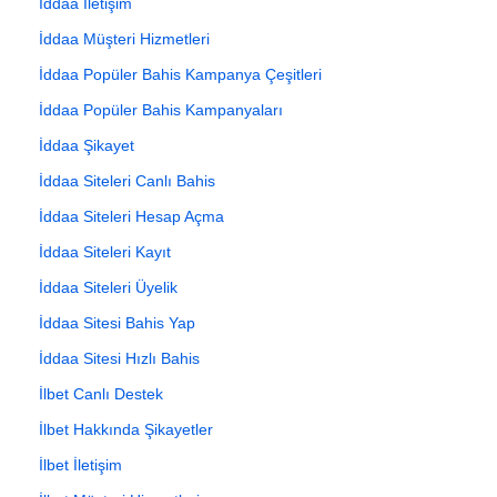
İddaa İletişim
İddaa Müşteri Hizmetleri
İddaa Popüler Bahis Kampanya Çeşitleri
İddaa Popüler Bahis Kampanyaları
İddaa Şikayet
İddaa Siteleri Canlı Bahis
İddaa Siteleri Hesap Açma
İddaa Siteleri Kayıt
İddaa Siteleri Üyelik
İddaa Sitesi Bahis Yap
İddaa Sitesi Hızlı Bahis
İlbet Canlı Destek
İlbet Hakkında Şikayetler
İlbet İletişim