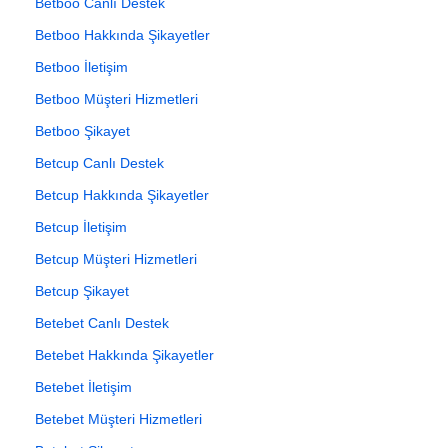
Betboo Canlı Destek
Betboo Hakkında Şikayetler
Betboo İletişim
Betboo Müşteri Hizmetleri
Betboo Şikayet
Betcup Canlı Destek
Betcup Hakkında Şikayetler
Betcup İletişim
Betcup Müşteri Hizmetleri
Betcup Şikayet
Betebet Canlı Destek
Betebet Hakkında Şikayetler
Betebet İletişim
Betebet Müşteri Hizmetleri