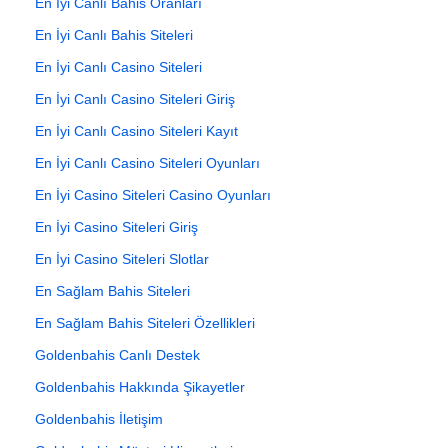
En İyi Canlı Bahis Oranları
En İyi Canlı Bahis Siteleri
En İyi Canlı Casino Siteleri
En İyi Canlı Casino Siteleri Giriş
En İyi Canlı Casino Siteleri Kayıt
En İyi Canlı Casino Siteleri Oyunları
En İyi Casino Siteleri Casino Oyunları
En İyi Casino Siteleri Giriş
En İyi Casino Siteleri Slotlar
En Sağlam Bahis Siteleri
En Sağlam Bahis Siteleri Özellikleri
Goldenbahis Canlı Destek
Goldenbahis Hakkında Şikayetler
Goldenbahis İletişim