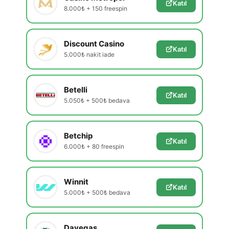
Katıl
8.000₺ + 150 freespin
Discount Casino
Katıl
5.000₺ nakit iade
Betelli
Katıl
5.050₺ + 500₺ bedava
Betchip
Katıl
6.000₺ + 80 freespin
Winnit
Katıl
5.000₺ + 500₺ bedava
Davegas