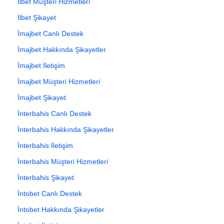
İlbet Müşteri Hizmetleri
İlbet Şikayet
İmajbet Canlı Destek
İmajbet Hakkında Şikayetler
İmajbet İletişim
İmajbet Müşteri Hizmetleri
İmajbet Şikayet
İnterbahis Canlı Destek
İnterbahis Hakkında Şikayetler
İnterbahis İletişim
İnterbahis Müşteri Hizmetleri
İnterbahis Şikayet
İntobet Canlı Destek
İntobet Hakkında Şikayetler