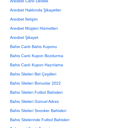
Aresbet Canlı Destek
Aresbet Hakkında Şikayetler
Aresbet İletişim
Aresbet Müşteri Hizmetleri
Aresbet Şikayet
Bahis Canlı Bahis Kuponu
Bahis Canlı Kupon Bozdurma
Bahis Canlı Kupon Hazırlama
Bahis Siteleri Bet Çeşitleri
Bahis Siteleri Bonuslar 2022
Bahis Siteleri Futbol Bahisleri
Bahis Siteleri Güncel Adres
Bahis Siteleri Snooker Bahisleri
Bahis Sitelerinde Futbol Bahisleri