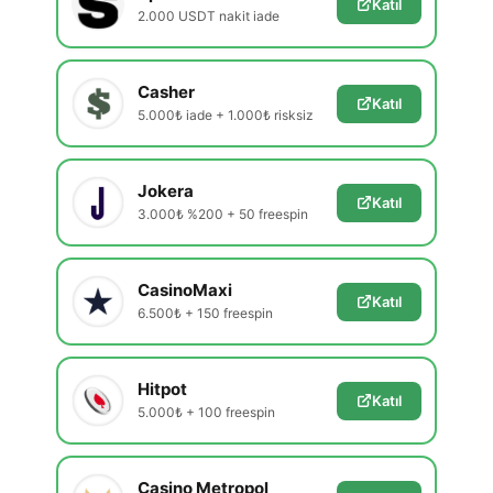
Katıl
2.000 USDT nakit iade
Casher
Katıl
5.000₺ iade + 1.000₺ risksiz
Jokera
Katıl
3.000₺ %200 + 50 freespin
CasinoMaxi
Katıl
6.500₺ + 150 freespin
Hitpot
Katıl
5.000₺ + 100 freespin
Casino Metropol