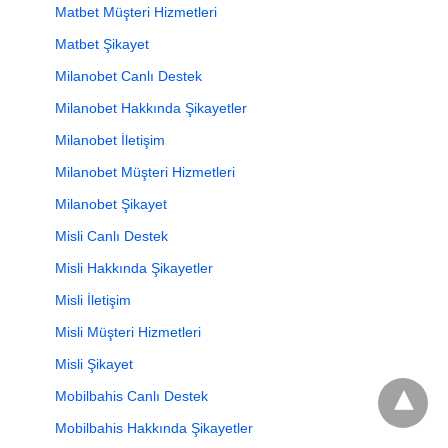
Matbet Müşteri Hizmetleri
Matbet Şikayet
Milanobet Canlı Destek
Milanobet Hakkında Şikayetler
Milanobet İletişim
Milanobet Müşteri Hizmetleri
Milanobet Şikayet
Misli Canlı Destek
Misli Hakkında Şikayetler
Misli İletişim
Misli Müşteri Hizmetleri
Misli Şikayet
Mobilbahis Canlı Destek
Mobilbahis Hakkında Şikayetler