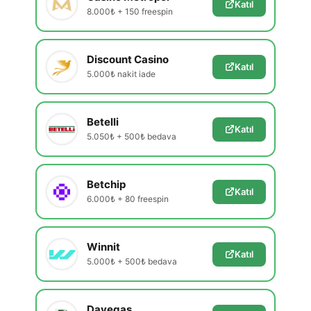
Katıl
8.000₺ + 150 freespin
Discount Casino
Katıl
5.000₺ nakit iade
Betelli
Katıl
5.050₺ + 500₺ bedava
Betchip
Katıl
6.000₺ + 80 freespin
Winnit
Katıl
5.000₺ + 500₺ bedava
Davegas