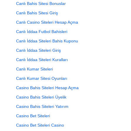
Canlı Bahis Sitesi Bonuslar
Canlı Bahis Sitesi Giriş
Canlı Casino Siteleri Hesap Açma
Canlı İddaa Futbol Bahisleri
Canlı İddaa Siteleri Bahis Kuponu
Canlı İddaa Siteleri Giriş
Canlı İddaa Siteleri Kuralları
Canlı Kumar Siteleri
Canlı Kumar Sitesi Oyunları
Casino Bahis Siteleri Hesap Açma
Casino Bahis Siteleri Üyelik
Casino Bahis Siteleri Yatırım
Casino Bet Siteleri
Casino Bet Siteleri Casino