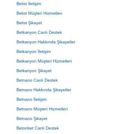
Betist İletişim
Betist Müşteri Hizmetleri
Betist Şikayet
Betkanyon Canlı Destek
Betkanyon Hakkında Şikayetler
Betkanyon İletişim
Betkanyon Müşteri Hizmetleri
Betkanyon Şikayet
Betnano Canlı Destek
Betnano Hakkında Şikayetler
Betnano İletişim
Betnano Müşteri Hizmetleri
Betnano Şikayet
Betonbet Canlı Destek