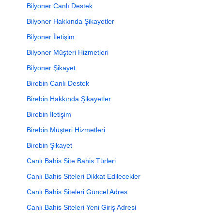
Bilyoner Canlı Destek
Bilyoner Hakkında Şikayetler
Bilyoner İletişim
Bilyoner Müşteri Hizmetleri
Bilyoner Şikayet
Birebin Canlı Destek
Birebin Hakkında Şikayetler
Birebin İletişim
Birebin Müşteri Hizmetleri
Birebin Şikayet
Canlı Bahis Site Bahis Türleri
Canlı Bahis Siteleri Dikkat Edilecekler
Canlı Bahis Siteleri Güncel Adres
Canlı Bahis Siteleri Yeni Giriş Adresi