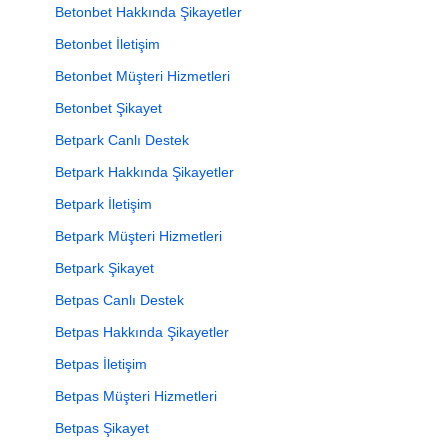
Betonbet Hakkında Şikayetler
Betonbet İletişim
Betonbet Müşteri Hizmetleri
Betonbet Şikayet
Betpark Canlı Destek
Betpark Hakkında Şikayetler
Betpark İletişim
Betpark Müşteri Hizmetleri
Betpark Şikayet
Betpas Canlı Destek
Betpas Hakkında Şikayetler
Betpas İletişim
Betpas Müşteri Hizmetleri
Betpas Şikayet