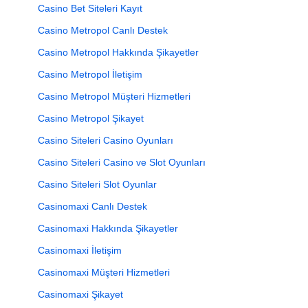
Casino Bet Siteleri Kayıt
Casino Metropol Canlı Destek
Casino Metropol Hakkında Şikayetler
Casino Metropol İletişim
Casino Metropol Müşteri Hizmetleri
Casino Metropol Şikayet
Casino Siteleri Casino Oyunları
Casino Siteleri Casino ve Slot Oyunları
Casino Siteleri Slot Oyunlar
Casinomaxi Canlı Destek
Casinomaxi Hakkında Şikayetler
Casinomaxi İletişim
Casinomaxi Müşteri Hizmetleri
Casinomaxi Şikayet