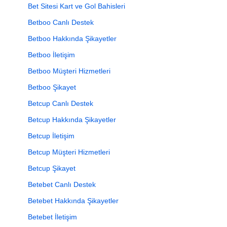
Bet Sitesi Kart ve Gol Bahisleri
Betboo Canlı Destek
Betboo Hakkında Şikayetler
Betboo İletişim
Betboo Müşteri Hizmetleri
Betboo Şikayet
Betcup Canlı Destek
Betcup Hakkında Şikayetler
Betcup İletişim
Betcup Müşteri Hizmetleri
Betcup Şikayet
Betebet Canlı Destek
Betebet Hakkında Şikayetler
Betebet İletişim