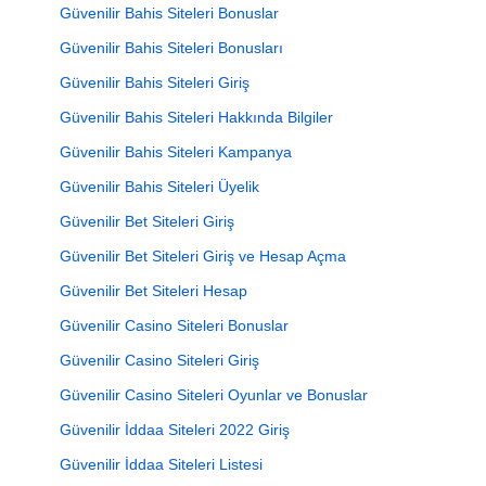
Güvenilir Bahis Siteleri Bonuslar
Güvenilir Bahis Siteleri Bonusları
Güvenilir Bahis Siteleri Giriş
Güvenilir Bahis Siteleri Hakkında Bilgiler
Güvenilir Bahis Siteleri Kampanya
Güvenilir Bahis Siteleri Üyelik
Güvenilir Bet Siteleri Giriş
Güvenilir Bet Siteleri Giriş ve Hesap Açma
Güvenilir Bet Siteleri Hesap
Güvenilir Casino Siteleri Bonuslar
Güvenilir Casino Siteleri Giriş
Güvenilir Casino Siteleri Oyunlar ve Bonuslar
Güvenilir İddaa Siteleri 2022 Giriş
Güvenilir İddaa Siteleri Listesi