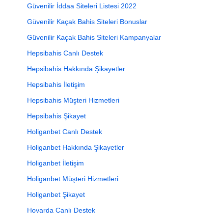
Güvenilir İddaa Siteleri Listesi 2022
Güvenilir Kaçak Bahis Siteleri Bonuslar
Güvenilir Kaçak Bahis Siteleri Kampanyalar
Hepsibahis Canlı Destek
Hepsibahis Hakkında Şikayetler
Hepsibahis İletişim
Hepsibahis Müşteri Hizmetleri
Hepsibahis Şikayet
Holiganbet Canlı Destek
Holiganbet Hakkında Şikayetler
Holiganbet İletişim
Holiganbet Müşteri Hizmetleri
Holiganbet Şikayet
Hovarda Canlı Destek