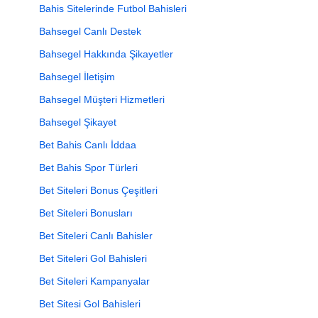
Bahis Sitelerinde Futbol Bahisleri
Bahsegel Canlı Destek
Bahsegel Hakkında Şikayetler
Bahsegel İletişim
Bahsegel Müşteri Hizmetleri
Bahsegel Şikayet
Bet Bahis Canlı İddaa
Bet Bahis Spor Türleri
Bet Siteleri Bonus Çeşitleri
Bet Siteleri Bonusları
Bet Siteleri Canlı Bahisler
Bet Siteleri Gol Bahisleri
Bet Siteleri Kampanyalar
Bet Sitesi Gol Bahisleri