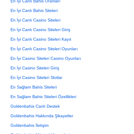
En İyi Canlı Bahis Oranları
En İyi Canlı Bahis Siteleri
En İyi Canlı Casino Siteleri
En İyi Canlı Casino Siteleri Giriş
En İyi Canlı Casino Siteleri Kayıt
En İyi Canlı Casino Siteleri Oyunları
En İyi Casino Siteleri Casino Oyunları
En İyi Casino Siteleri Giriş
En İyi Casino Siteleri Slotlar
En Sağlam Bahis Siteleri
En Sağlam Bahis Siteleri Özellikleri
Goldenbahis Canlı Destek
Goldenbahis Hakkında Şikayetler
Goldenbahis İletişim