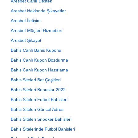
Aresbet Canlı Destek
Aresbet Hakkında Şikayetler
Aresbet İletişim
Aresbet Müşteri Hizmetleri
Aresbet Şikayet
Bahis Canlı Bahis Kuponu
Bahis Canlı Kupon Bozdurma
Bahis Canlı Kupon Hazırlama
Bahis Siteleri Bet Çeşitleri
Bahis Siteleri Bonuslar 2022
Bahis Siteleri Futbol Bahisleri
Bahis Siteleri Güncel Adres
Bahis Siteleri Snooker Bahisleri
Bahis Sitelerinde Futbol Bahisleri