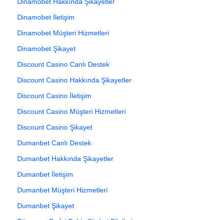
Dinamobet Hakkında Şikayetler
Dinamobet İletişim
Dinamobet Müşteri Hizmetleri
Dinamobet Şikayet
Discount Casino Canlı Destek
Discount Casino Hakkında Şikayetler
Discount Casino İletişim
Discount Casino Müşteri Hizmetleri
Discount Casino Şikayet
Dumanbet Canlı Destek
Dumanbet Hakkında Şikayetler
Dumanbet İletişim
Dumanbet Müşteri Hizmetleri
Dumanbet Şikayet