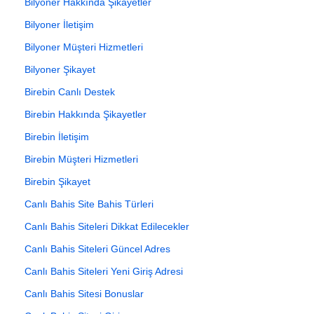
Bilyoner Hakkında Şikayetler
Bilyoner İletişim
Bilyoner Müşteri Hizmetleri
Bilyoner Şikayet
Birebin Canlı Destek
Birebin Hakkında Şikayetler
Birebin İletişim
Birebin Müşteri Hizmetleri
Birebin Şikayet
Canlı Bahis Site Bahis Türleri
Canlı Bahis Siteleri Dikkat Edilecekler
Canlı Bahis Siteleri Güncel Adres
Canlı Bahis Siteleri Yeni Giriş Adresi
Canlı Bahis Sitesi Bonuslar