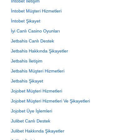
İntobet İletişim
İntobet Müşteri Hizmetleri
İntobet Şikayet
İyi Canlı Casino Oyunları
Jetbahis Canlı Destek
Jetbahis Hakkında Şikayetler
Jetbahis İletişim
Jetbahis Müşteri Hizmetleri
Jetbahis Şikayet
Jojobet Müşteri Hizmetleri
Jojobet Müşteri Hizmetleri Ve Şikayetleri
Jojobet Üye İşlemleri
Julibet Canlı Destek
Julibet Hakkında Şikayetler