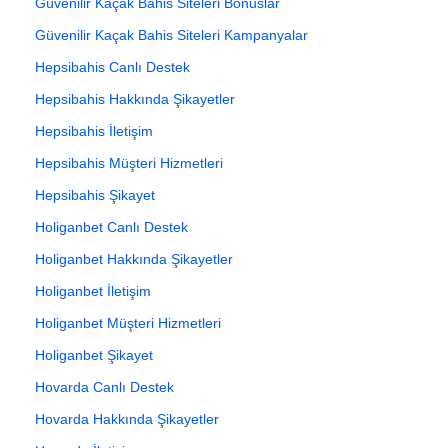
Güvenilir Kaçak Bahis Siteleri Bonuslar
Güvenilir Kaçak Bahis Siteleri Kampanyalar
Hepsibahis Canlı Destek
Hepsibahis Hakkında Şikayetler
Hepsibahis İletişim
Hepsibahis Müşteri Hizmetleri
Hepsibahis Şikayet
Holiganbet Canlı Destek
Holiganbet Hakkında Şikayetler
Holiganbet İletişim
Holiganbet Müşteri Hizmetleri
Holiganbet Şikayet
Hovarda Canlı Destek
Hovarda Hakkında Şikayetler