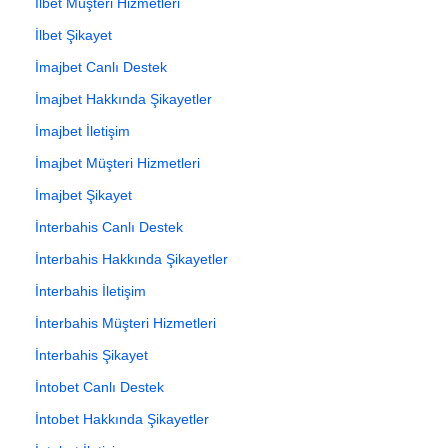
İlbet Müşteri Hizmetleri
İlbet Şikayet
İmajbet Canlı Destek
İmajbet Hakkında Şikayetler
İmajbet İletişim
İmajbet Müşteri Hizmetleri
İmajbet Şikayet
İnterbahis Canlı Destek
İnterbahis Hakkında Şikayetler
İnterbahis İletişim
İnterbahis Müşteri Hizmetleri
İnterbahis Şikayet
İntobet Canlı Destek
İntobet Hakkında Şikayetler