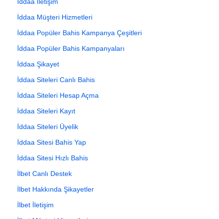
İddaa İletişim
İddaa Müşteri Hizmetleri
İddaa Popüler Bahis Kampanya Çeşitleri
İddaa Popüler Bahis Kampanyaları
İddaa Şikayet
İddaa Siteleri Canlı Bahis
İddaa Siteleri Hesap Açma
İddaa Siteleri Kayıt
İddaa Siteleri Üyelik
İddaa Sitesi Bahis Yap
İddaa Sitesi Hızlı Bahis
İlbet Canlı Destek
İlbet Hakkında Şikayetler
İlbet İletişim