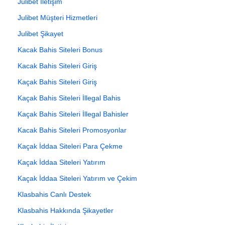
Julibet İletişim
Julibet Müşteri Hizmetleri
Julibet Şikayet
Kacak Bahis Siteleri Bonus
Kacak Bahis Siteleri Giriş
Kaçak Bahis Siteleri Giriş
Kaçak Bahis Siteleri İllegal Bahis
Kaçak Bahis Siteleri İllegal Bahisler
Kacak Bahis Siteleri Promosyonlar
Kaçak İddaa Siteleri Para Çekme
Kaçak İddaa Siteleri Yatırım
Kaçak İddaa Siteleri Yatırım ve Çekim
Klasbahis Canlı Destek
Klasbahis Hakkında Şikayetler