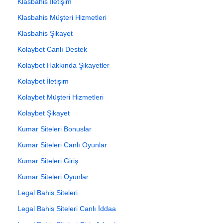
Klasbahis İletişim
Klasbahis Müşteri Hizmetleri
Klasbahis Şikayet
Kolaybet Canlı Destek
Kolaybet Hakkında Şikayetler
Kolaybet İletişim
Kolaybet Müşteri Hizmetleri
Kolaybet Şikayet
Kumar Siteleri Bonuslar
Kumar Siteleri Canlı Oyunlar
Kumar Siteleri Giriş
Kumar Siteleri Oyunlar
Legal Bahis Siteleri
Legal Bahis Siteleri Canlı İddaa