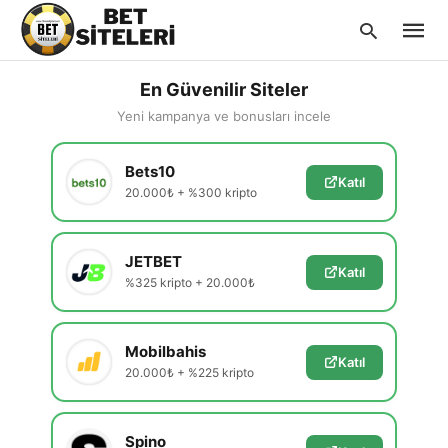
En Güvenilir Siteler
Yeni kampanya ve bonusları incele
Type
Bets10
your
Katıl
searc
20.000₺ + %300 kripto
query
and
hit
enter:
JETBET
Katıl
%325 kripto + 20.000₺
Mobilbahis
Katıl
20.000₺ + %225 kripto
Spino