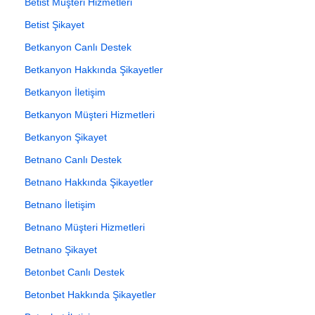
Betist Müşteri Hizmetleri
Betist Şikayet
Betkanyon Canlı Destek
Betkanyon Hakkında Şikayetler
Betkanyon İletişim
Betkanyon Müşteri Hizmetleri
Betkanyon Şikayet
Betnano Canlı Destek
Betnano Hakkında Şikayetler
Betnano İletişim
Betnano Müşteri Hizmetleri
Betnano Şikayet
Betonbet Canlı Destek
Betonbet Hakkında Şikayetler