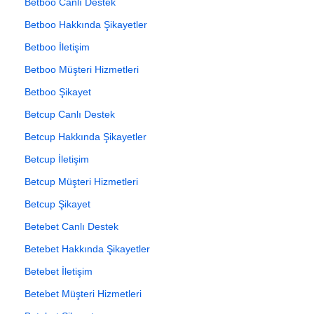
Betboo Canlı Destek
Betboo Hakkında Şikayetler
Betboo İletişim
Betboo Müşteri Hizmetleri
Betboo Şikayet
Betcup Canlı Destek
Betcup Hakkında Şikayetler
Betcup İletişim
Betcup Müşteri Hizmetleri
Betcup Şikayet
Betebet Canlı Destek
Betebet Hakkında Şikayetler
Betebet İletişim
Betebet Müşteri Hizmetleri