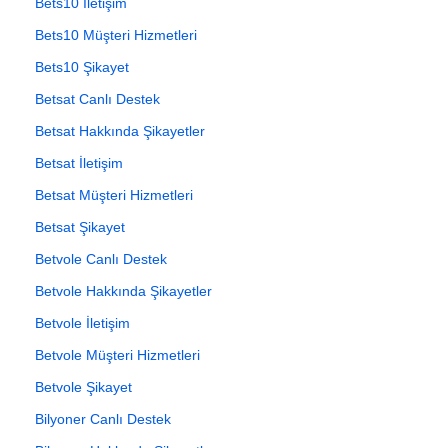
Bets10 İletişim
Bets10 Müşteri Hizmetleri
Bets10 Şikayet
Betsat Canlı Destek
Betsat Hakkında Şikayetler
Betsat İletişim
Betsat Müşteri Hizmetleri
Betsat Şikayet
Betvole Canlı Destek
Betvole Hakkında Şikayetler
Betvole İletişim
Betvole Müşteri Hizmetleri
Betvole Şikayet
Bilyoner Canlı Destek