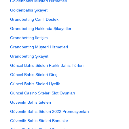
Goldenbahis Müşteri Hizmetleri
Goldenbahis Şikayet
Grandbetting Canlı Destek
Grandbetting Hakkında Şikayetler
Grandbetting İletişim
Grandbetting Müşteri Hizmetleri
Grandbetting Şikayet
Güncel Bahis Siteleri Farklı Bahis Türleri
Güncel Bahis Siteleri Giriş
Güncel Bahis Siteleri Üyelik
Güncel Casino Siteleri Slot Oyunları
Güvenilir Bahis Siteleri
Güvenilir Bahis Siteleri 2022 Promosyonları
Güvenilir Bahis Siteleri Bonuslar