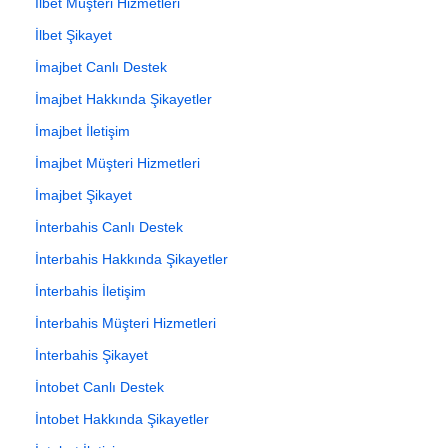
İlbet Müşteri Hizmetleri
İlbet Şikayet
İmajbet Canlı Destek
İmajbet Hakkında Şikayetler
İmajbet İletişim
İmajbet Müşteri Hizmetleri
İmajbet Şikayet
İnterbahis Canlı Destek
İnterbahis Hakkında Şikayetler
İnterbahis İletişim
İnterbahis Müşteri Hizmetleri
İnterbahis Şikayet
İntobet Canlı Destek
İntobet Hakkında Şikayetler