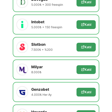
Katıl
5.000₺ + 300 freespin
Intobet
Katıl
5.000₺ + 150 freespin
Slotbon
Katıl
7.500₺ + %200
Milyar
Katıl
8.000₺
Genzobet
Katıl
4.000₺ Her Ay
Hovarda