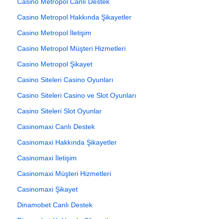
Casino Metropol Canlı Destek
Casino Metropol Hakkında Şikayetler
Casino Metropol İletişim
Casino Metropol Müşteri Hizmetleri
Casino Metropol Şikayet
Casino Siteleri Casino Oyunları
Casino Siteleri Casino ve Slot Oyunları
Casino Siteleri Slot Oyunlar
Casinomaxi Canlı Destek
Casinomaxi Hakkında Şikayetler
Casinomaxi İletişim
Casinomaxi Müşteri Hizmetleri
Casinomaxi Şikayet
Dinamobet Canlı Destek