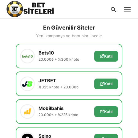
En Güvenilir Siteler
Yeni kampanya ve bonusları incele
Type
Bets10
your
Katıl
searc
20.000₺ + %300 kripto
query
and
hit
enter:
JETBET
Katıl
%325 kripto + 20.000₺
Mobilbahis
Katıl
20.000₺ + %225 kripto
Spino