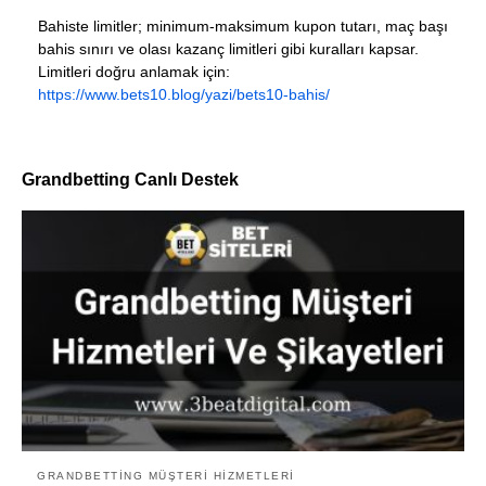
Bahiste limitler; minimum-maksimum kupon tutarı, maç başı
bahis sınırı ve olası kazanç limitleri gibi kuralları kapsar.
Limitleri doğru anlamak için:
https://www.bets10.blog/yazi/bets10-bahis/
Grandbetting Canlı Destek
GRANDBETTING MÜŞTERI HIZMETLERI