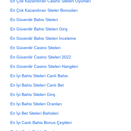
En Çok Kazandıran Casino Siteleri Oyunları
En Çok Kazandıran Siteler Bonusları
En Güvenilir Bahis Siteleri
En Güvenilir Bahis Siteleri Giriş
En Güvenilir Bahis Siteleri İnceleme
En Güvenilir Casino Siteleri
En Güvenilir Casino Siteleri 2022
En Güvenilir Casino Siteleri Hangileri
En İyi Bahis Siteleri Canlı Bahis
En İyi Bahis Siteleri Canlı Bet
En İyi Bahis Siteleri Giriş
En İyi Bahis Siteleri Oranları
En İyi Bet Siteleri Bahisleri
En İyi Canlı Bahis Bonus Çeşitleri