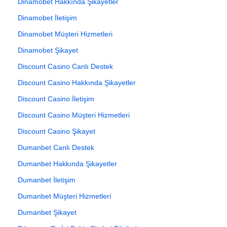
Dinamobet Hakkında Şikayetler
Dinamobet İletişim
Dinamobet Müşteri Hizmetleri
Dinamobet Şikayet
Discount Casino Canlı Destek
Discount Casino Hakkında Şikayetler
Discount Casino İletişim
Discount Casino Müşteri Hizmetleri
Discount Casino Şikayet
Dumanbet Canlı Destek
Dumanbet Hakkında Şikayetler
Dumanbet İletişim
Dumanbet Müşteri Hizmetleri
Dumanbet Şikayet