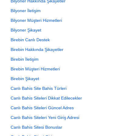
Bilyoner Hakkında Şikayetler
Bilyoner İletişim
Bilyoner Müşteri Hizmetleri
Bilyoner Şikayet
Birebin Canlı Destek
Birebin Hakkında Şikayetler
Birebin İletişim
Birebin Müşteri Hizmetleri
Birebin Şikayet
Canlı Bahis Site Bahis Türleri
Canlı Bahis Siteleri Dikkat Edilecekler
Canlı Bahis Siteleri Güncel Adres
Canlı Bahis Siteleri Yeni Giriş Adresi
Canlı Bahis Sitesi Bonuslar