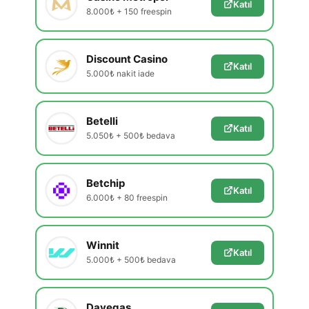
Katıl
8.000₺ + 150 freespin
Discount Casino
Katıl
5.000₺ nakit iade
Betelli
Katıl
5.050₺ + 500₺ bedava
Betchip
Katıl
6.000₺ + 80 freespin
Winnit
Katıl
5.000₺ + 500₺ bedava
Davegas