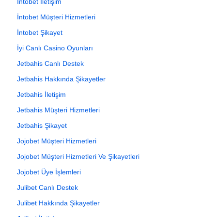
İntobet İletişim
İntobet Müşteri Hizmetleri
İntobet Şikayet
İyi Canlı Casino Oyunları
Jetbahis Canlı Destek
Jetbahis Hakkında Şikayetler
Jetbahis İletişim
Jetbahis Müşteri Hizmetleri
Jetbahis Şikayet
Jojobet Müşteri Hizmetleri
Jojobet Müşteri Hizmetleri Ve Şikayetleri
Jojobet Üye İşlemleri
Julibet Canlı Destek
Julibet Hakkında Şikayetler