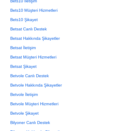
Bets10 İletişim
Bets10 Müşteri Hizmetleri
Bets10 Şikayet
Betsat Canlı Destek
Betsat Hakkında Şikayetler
Betsat İletişim
Betsat Müşteri Hizmetleri
Betsat Şikayet
Betvole Canlı Destek
Betvole Hakkında Şikayetler
Betvole İletişim
Betvole Müşteri Hizmetleri
Betvole Şikayet
Bilyoner Canlı Destek