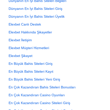
Dünyanın En İyi Bahis Siteleri Bilgileri
Dünyanın En İyi Bahis Siteleri Giriş
Dünyanın En İyi Bahis Siteleri Üyelik
Elexbet Canlı Destek
Elexbet Hakkında Şikayetler
Elexbet İletişim
Elexbet Müşteri Hizmetleri
Elexbet Şikayet
En Büyük Bahis Siteleri Giriş
En Büyük Bahis Siteleri Kayıt
En Büyük Bahis Siteleri Yeni Giriş
En Çok Kazandıran Bahis Siteleri Bonusları
En Çok Kazandıran Casino Oyunları
En Çok Kazandıran Casino Siteleri Giriş