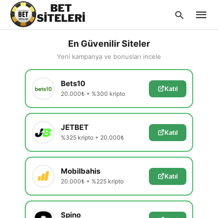
En Güvenilir Siteler
Yeni kampanya ve bonusları incele
Type
Bets10
your
Katıl
searc
20.000₺ + %300 kripto
query
and
hit
enter:
JETBET
Katıl
%325 kripto + 20.000₺
Mobilbahis
Katıl
20.000₺ + %225 kripto
Spino