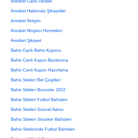
Aresbet Canlı Destek
Aresbet Hakkında Şikayetler
Aresbet İletişim
Aresbet Müşteri Hizmetleri
Aresbet Şikayet
Bahis Canlı Bahis Kuponu
Bahis Canlı Kupon Bozdurma
Bahis Canlı Kupon Hazırlama
Bahis Siteleri Bet Çeşitleri
Bahis Siteleri Bonuslar 2022
Bahis Siteleri Futbol Bahisleri
Bahis Siteleri Güncel Adres
Bahis Siteleri Snooker Bahisleri
Bahis Sitelerinde Futbol Bahisleri