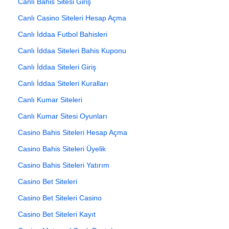
Canlı Bahis Sitesi Giriş
Canlı Casino Siteleri Hesap Açma
Canlı İddaa Futbol Bahisleri
Canlı İddaa Siteleri Bahis Kuponu
Canlı İddaa Siteleri Giriş
Canlı İddaa Siteleri Kuralları
Canlı Kumar Siteleri
Canlı Kumar Sitesi Oyunları
Casino Bahis Siteleri Hesap Açma
Casino Bahis Siteleri Üyelik
Casino Bahis Siteleri Yatırım
Casino Bet Siteleri
Casino Bet Siteleri Casino
Casino Bet Siteleri Kayıt