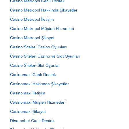
Casino Metropol Canlı Destek
Casino Metropol Hakkında Şikayetler
Casino Metropol İletişim
Casino Metropol Müşteri Hizmetleri
Casino Metropol Şikayet
Casino Siteleri Casino Oyunları
Casino Siteleri Casino ve Slot Oyunları
Casino Siteleri Slot Oyunlar
Casinomaxi Canlı Destek
Casinomaxi Hakkında Şikayetler
Casinomaxi İletişim
Casinomaxi Müşteri Hizmetleri
Casinomaxi Şikayet
Dinamobet Canlı Destek