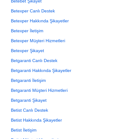
Betebet Şikayet
Betexper Canlı Destek
Betexper Hakkında Şikayetler
Betexper İletişim
Betexper Müşteri Hizmetleri
Betexper Şikayet
Betgaranti Canlı Destek
Betgaranti Hakkında Şikayetler
Betgaranti İletişim
Betgaranti Müşteri Hizmetleri
Betgaranti Şikayet
Betist Canlı Destek
Betist Hakkında Şikayetler
Betist İletişim