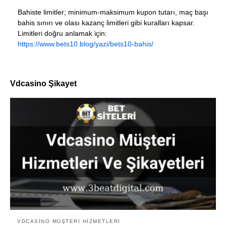
Bahiste limitler; minimum-maksimum kupon tutarı, maç başı
bahis sınırı ve olası kazanç limitleri gibi kuralları kapsar.
Limitleri doğru anlamak için:
https://www.bets10.blog/yazi/bets10-bahis/
Vdcasino Şikayet
VDCASINO MÜŞTERI HIZMETLERI