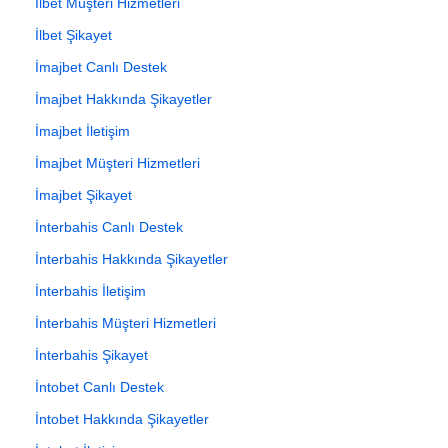
İlbet Müşteri Hizmetleri
İlbet Şikayet
İmajbet Canlı Destek
İmajbet Hakkında Şikayetler
İmajbet İletişim
İmajbet Müşteri Hizmetleri
İmajbet Şikayet
İnterbahis Canlı Destek
İnterbahis Hakkında Şikayetler
İnterbahis İletişim
İnterbahis Müşteri Hizmetleri
İnterbahis Şikayet
İntobet Canlı Destek
İntobet Hakkında Şikayetler