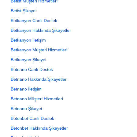
Betist Müşteri Hizmetleri
Betist Şikayet
Betkanyon Canlı Destek
Betkanyon Hakkında Şikayetler
Betkanyon İletişim
Betkanyon Müşteri Hizmetleri
Betkanyon Şikayet
Betnano Canlı Destek
Betnano Hakkında Şikayetler
Betnano İletişim
Betnano Müşteri Hizmetleri
Betnano Şikayet
Betonbet Canlı Destek
Betonbet Hakkında Şikayetler