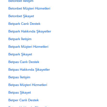
Betonbet İletişim
Betonbet Müşteri Hizmetleri
Betonbet Şikayet
Betpark Canlı Destek
Betpark Hakkında Şikayetler
Betpark İletişim
Betpark Müşteri Hizmetleri
Betpark Şikayet
Betpas Canlı Destek
Betpas Hakkında Şikayetler
Betpas İletişim
Betpas Müşteri Hizmetleri
Betpas Şikayet
Betper Canlı Destek