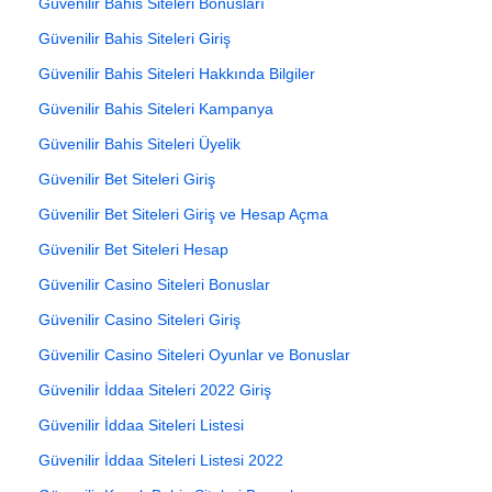
Güvenilir Bahis Siteleri Bonusları
Güvenilir Bahis Siteleri Giriş
Güvenilir Bahis Siteleri Hakkında Bilgiler
Güvenilir Bahis Siteleri Kampanya
Güvenilir Bahis Siteleri Üyelik
Güvenilir Bet Siteleri Giriş
Güvenilir Bet Siteleri Giriş ve Hesap Açma
Güvenilir Bet Siteleri Hesap
Güvenilir Casino Siteleri Bonuslar
Güvenilir Casino Siteleri Giriş
Güvenilir Casino Siteleri Oyunlar ve Bonuslar
Güvenilir İddaa Siteleri 2022 Giriş
Güvenilir İddaa Siteleri Listesi
Güvenilir İddaa Siteleri Listesi 2022