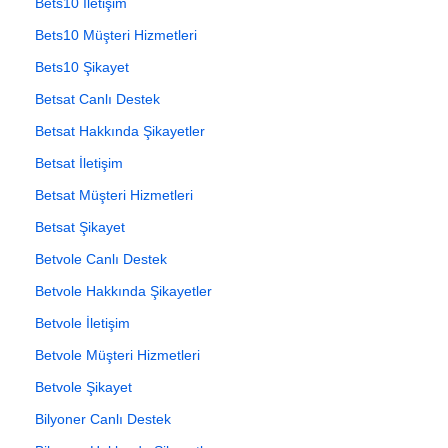
Bets10 İletişim
Bets10 Müşteri Hizmetleri
Bets10 Şikayet
Betsat Canlı Destek
Betsat Hakkında Şikayetler
Betsat İletişim
Betsat Müşteri Hizmetleri
Betsat Şikayet
Betvole Canlı Destek
Betvole Hakkında Şikayetler
Betvole İletişim
Betvole Müşteri Hizmetleri
Betvole Şikayet
Bilyoner Canlı Destek