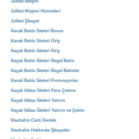
Julibet İletişim
Julibet Müşteri Hizmetleri
Julibet Şikayet
Kacak Bahis Siteleri Bonus
Kacak Bahis Siteleri Giriş
Kaçak Bahis Siteleri Giriş
Kaçak Bahis Siteleri İllegal Bahis
Kaçak Bahis Siteleri İllegal Bahisler
Kacak Bahis Siteleri Promosyonlar
Kaçak İddaa Siteleri Para Çekme
Kaçak İddaa Siteleri Yatırım
Kaçak İddaa Siteleri Yatırım ve Çekim
Klasbahis Canlı Destek
Klasbahis Hakkında Şikayetler