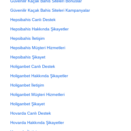
Güvenilir Kaçak Bahis Siteleri Bonuslar
Güvenilir Kaçak Bahis Siteleri Kampanyalar
Hepsibahis Canlı Destek
Hepsibahis Hakkında Şikayetler
Hepsibahis İletişim
Hepsibahis Müşteri Hizmetleri
Hepsibahis Şikayet
Holiganbet Canlı Destek
Holiganbet Hakkında Şikayetler
Holiganbet İletişim
Holiganbet Müşteri Hizmetleri
Holiganbet Şikayet
Hovarda Canlı Destek
Hovarda Hakkında Şikayetler