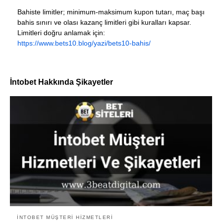
Bahiste limitler; minimum-maksimum kupon tutarı, maç başı
bahis sınırı ve olası kazanç limitleri gibi kuralları kapsar.
Limitleri doğru anlamak için:
https://www.bets10.blog/yazi/bets10-bahis/
İntobet Hakkında Şikayetler
İNTOBET MÜŞTERI HIZMETLERI