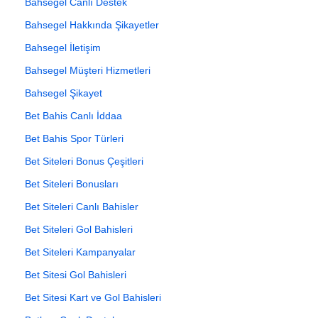
Bahsegel Canlı Destek
Bahsegel Hakkında Şikayetler
Bahsegel İletişim
Bahsegel Müşteri Hizmetleri
Bahsegel Şikayet
Bet Bahis Canlı İddaa
Bet Bahis Spor Türleri
Bet Siteleri Bonus Çeşitleri
Bet Siteleri Bonusları
Bet Siteleri Canlı Bahisler
Bet Siteleri Gol Bahisleri
Bet Siteleri Kampanyalar
Bet Sitesi Gol Bahisleri
Bet Sitesi Kart ve Gol Bahisleri