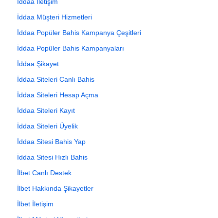
İddaa İletişim
İddaa Müşteri Hizmetleri
İddaa Popüler Bahis Kampanya Çeşitleri
İddaa Popüler Bahis Kampanyaları
İddaa Şikayet
İddaa Siteleri Canlı Bahis
İddaa Siteleri Hesap Açma
İddaa Siteleri Kayıt
İddaa Siteleri Üyelik
İddaa Sitesi Bahis Yap
İddaa Sitesi Hızlı Bahis
İlbet Canlı Destek
İlbet Hakkında Şikayetler
İlbet İletişim