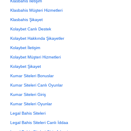
Klasbahis İletişim
Klasbahis Müşteri Hizmetleri
Klasbahis Şikayet
Kolaybet Canlı Destek
Kolaybet Hakkında Şikayetler
Kolaybet İletişim
Kolaybet Müşteri Hizmetleri
Kolaybet Şikayet
Kumar Siteleri Bonuslar
Kumar Siteleri Canlı Oyunlar
Kumar Siteleri Giriş
Kumar Siteleri Oyunlar
Legal Bahis Siteleri
Legal Bahis Siteleri Canlı İddaa