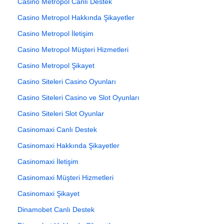
Casino Metropol Canlı Destek
Casino Metropol Hakkında Şikayetler
Casino Metropol İletişim
Casino Metropol Müşteri Hizmetleri
Casino Metropol Şikayet
Casino Siteleri Casino Oyunları
Casino Siteleri Casino ve Slot Oyunları
Casino Siteleri Slot Oyunlar
Casinomaxi Canlı Destek
Casinomaxi Hakkında Şikayetler
Casinomaxi İletişim
Casinomaxi Müşteri Hizmetleri
Casinomaxi Şikayet
Dinamobet Canlı Destek