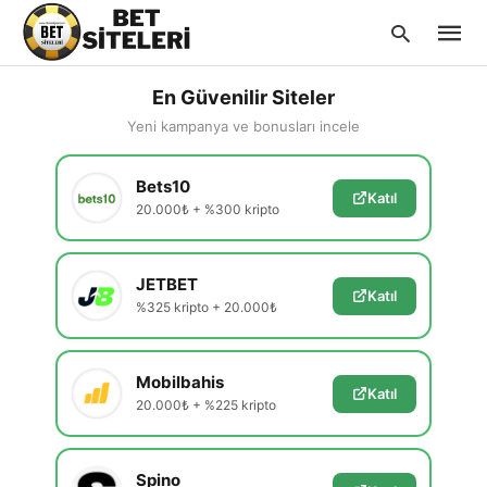
En Güvenilir Siteler
Yeni kampanya ve bonusları incele
Type
Bets10
your
Katıl
searc
20.000₺ + %300 kripto
query
and
hit
enter:
JETBET
Katıl
%325 kripto + 20.000₺
Mobilbahis
Katıl
20.000₺ + %225 kripto
Spino