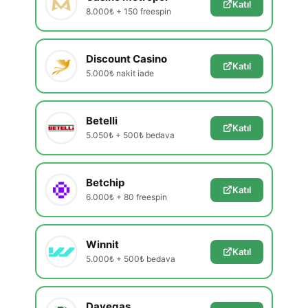
Katıl
8.000₺ + 150 freespin
Discount Casino
Katıl
5.000₺ nakit iade
Betelli
Katıl
5.050₺ + 500₺ bedava
Betchip
Katıl
6.000₺ + 80 freespin
Winnit
Katıl
5.000₺ + 500₺ bedava
Davegas