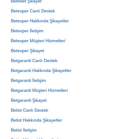
Betebet Şikayet
Betexper Canlı Destek
Betexper Hakkında Şikayetler
Betexper İletişim
Betexper Müşteri Hizmetleri
Betexper Şikayet
Betgaranti Canlı Destek
Betgaranti Hakkında Şikayetler
Betgaranti İletişim
Betgaranti Müşteri Hizmetleri
Betgaranti Şikayet
Betist Canlı Destek
Betist Hakkında Şikayetler
Betist İletişim