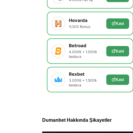
Hovarda
Katıl
%300 Bonus
Betroad
Katıl
4.000₺ + 1.000₺
bedava
Rexbet
Katıl
3.000₺ + 1.500₺
bedava
Dumanbet Hakkında Şikayetler