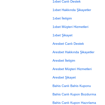
1xbet Canlı Destek
1xbet Hakkında Şikayetler
1xbet İletişim
1xbet Müşteri Hizmetleri
1xbet Şikayet
Aresbet Canlı Destek
Aresbet Hakkında Şikayetler
Aresbet İletişim
Aresbet Müşteri Hizmetleri
Aresbet Şikayet
Bahis Canlı Bahis Kuponu
Bahis Canlı Kupon Bozdurma
Bahis Canlı Kupon Hazırlama