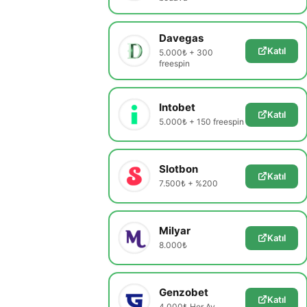
Davegas
Katıl
5.000₺ + 300
freespin
Intobet
Katıl
5.000₺ + 150 freespin
Slotbon
Katıl
7.500₺ + %200
Milyar
Katıl
8.000₺
Genzobet
Katıl
4.000₺ Her Ay