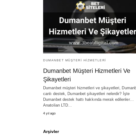
DUMANBET MÜŞTERI HIZMETLERI
Dumanbet Müşteri Hizmetleri Ve
Şikayetleri
Dumanbet müşteri hizmetleri ve şikayetleri, Duman
canlı destek, Dumanbet şikayetleri nelerdir? İşte
Dumanbet destek hattı hakkında merak edilenler…
Anatolian LTD…
4 yıl ago
Arşivler