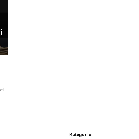
bet
Kategoriler