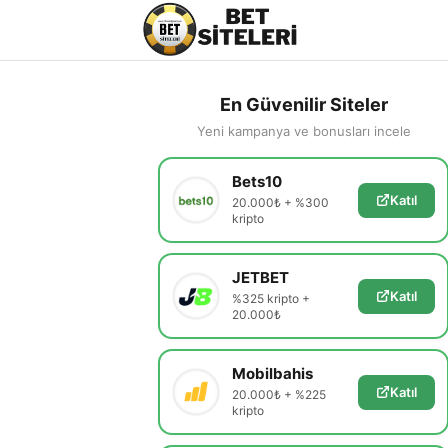
En Güvenilir Siteler
Yeni kampanya ve bonusları incele
Bets10
Katıl
20.000₺ + %300
kripto
JETBET
Katıl
%325 kripto +
20.000₺
Mobilbahis
Katıl
20.000₺ + %225
kripto