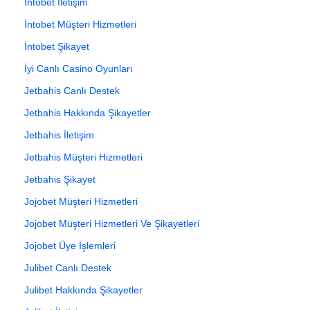
İntobet İletişim
İntobet Müşteri Hizmetleri
İntobet Şikayet
İyi Canlı Casino Oyunları
Jetbahis Canlı Destek
Jetbahis Hakkında Şikayetler
Jetbahis İletişim
Jetbahis Müşteri Hizmetleri
Jetbahis Şikayet
Jojobet Müşteri Hizmetleri
Jojobet Müşteri Hizmetleri Ve Şikayetleri
Jojobet Üye İşlemleri
Julibet Canlı Destek
Julibet Hakkında Şikayetler