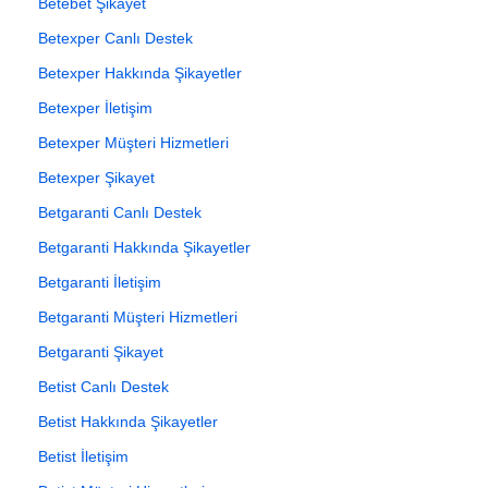
Betebet Şikayet
Betexper Canlı Destek
Betexper Hakkında Şikayetler
Betexper İletişim
Betexper Müşteri Hizmetleri
Betexper Şikayet
Betgaranti Canlı Destek
Betgaranti Hakkında Şikayetler
Betgaranti İletişim
Betgaranti Müşteri Hizmetleri
Betgaranti Şikayet
Betist Canlı Destek
Betist Hakkında Şikayetler
Betist İletişim