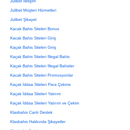
Julibet İletişim
Julibet Müşteri Hizmetleri
Julibet Şikayet
Kacak Bahis Siteleri Bonus
Kacak Bahis Siteleri Giriş
Kaçak Bahis Siteleri Giriş
Kaçak Bahis Siteleri İllegal Bahis
Kaçak Bahis Siteleri İllegal Bahisler
Kacak Bahis Siteleri Promosyonlar
Kaçak İddaa Siteleri Para Çekme
Kaçak İddaa Siteleri Yatırım
Kaçak İddaa Siteleri Yatırım ve Çekim
Klasbahis Canlı Destek
Klasbahis Hakkında Şikayetler