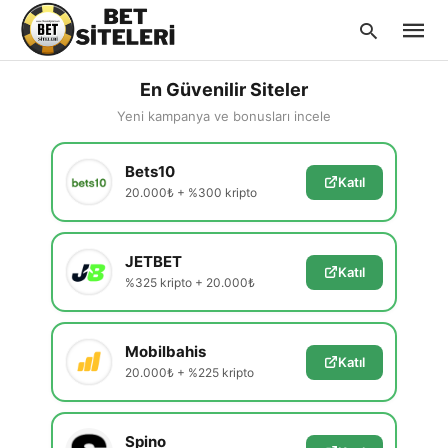
En Güvenilir Siteler
Yeni kampanya ve bonusları incele
Type
Bets10
your
Katıl
searc
20.000₺ + %300 kripto
query
and
hit
enter:
JETBET
Katıl
%325 kripto + 20.000₺
Mobilbahis
Katıl
20.000₺ + %225 kripto
Spino