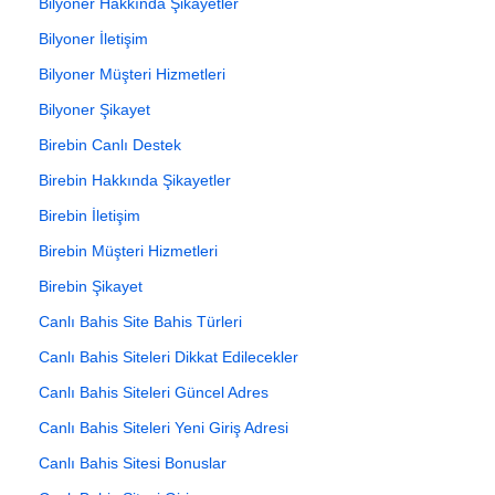
Bilyoner Hakkında Şikayetler
Bilyoner İletişim
Bilyoner Müşteri Hizmetleri
Bilyoner Şikayet
Birebin Canlı Destek
Birebin Hakkında Şikayetler
Birebin İletişim
Birebin Müşteri Hizmetleri
Birebin Şikayet
Canlı Bahis Site Bahis Türleri
Canlı Bahis Siteleri Dikkat Edilecekler
Canlı Bahis Siteleri Güncel Adres
Canlı Bahis Siteleri Yeni Giriş Adresi
Canlı Bahis Sitesi Bonuslar