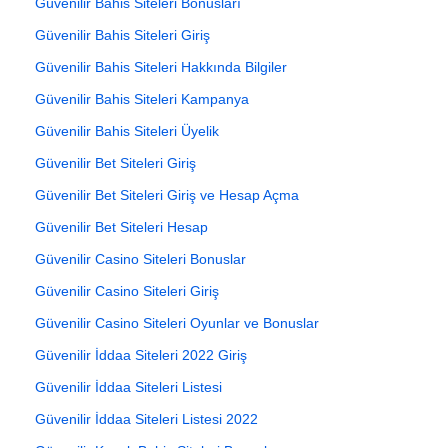
Güvenilir Bahis Siteleri Bonusları
Güvenilir Bahis Siteleri Giriş
Güvenilir Bahis Siteleri Hakkında Bilgiler
Güvenilir Bahis Siteleri Kampanya
Güvenilir Bahis Siteleri Üyelik
Güvenilir Bet Siteleri Giriş
Güvenilir Bet Siteleri Giriş ve Hesap Açma
Güvenilir Bet Siteleri Hesap
Güvenilir Casino Siteleri Bonuslar
Güvenilir Casino Siteleri Giriş
Güvenilir Casino Siteleri Oyunlar ve Bonuslar
Güvenilir İddaa Siteleri 2022 Giriş
Güvenilir İddaa Siteleri Listesi
Güvenilir İddaa Siteleri Listesi 2022