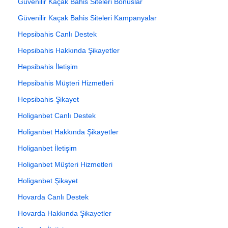
Güvenilir Kaçak Bahis Siteleri Bonuslar
Güvenilir Kaçak Bahis Siteleri Kampanyalar
Hepsibahis Canlı Destek
Hepsibahis Hakkında Şikayetler
Hepsibahis İletişim
Hepsibahis Müşteri Hizmetleri
Hepsibahis Şikayet
Holiganbet Canlı Destek
Holiganbet Hakkında Şikayetler
Holiganbet İletişim
Holiganbet Müşteri Hizmetleri
Holiganbet Şikayet
Hovarda Canlı Destek
Hovarda Hakkında Şikayetler