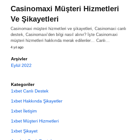
Casinomaxi Müşteri Hizmetleri
Ve Şikayetleri
Casinomaxi müşteri hizmetleri ve şikayetleri, Casinomaxi canlı
destek, Casinomaxi’den bilgi nasıl alınır? İşte Casinomaxi
müşteri hizmetleri hakkında merak edilenler… Canlı…
4 yıl ago
Arşivler
Eylül 2022
Kategoriler
1xbet Canlı Destek
1xbet Hakkında Şikayetler
1xbet İletişim
1xbet Müşteri Hizmetleri
1xbet Şikayet