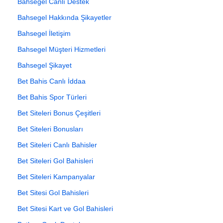
Bahsegel Canlı Destek
Bahsegel Hakkında Şikayetler
Bahsegel İletişim
Bahsegel Müşteri Hizmetleri
Bahsegel Şikayet
Bet Bahis Canlı İddaa
Bet Bahis Spor Türleri
Bet Siteleri Bonus Çeşitleri
Bet Siteleri Bonusları
Bet Siteleri Canlı Bahisler
Bet Siteleri Gol Bahisleri
Bet Siteleri Kampanyalar
Bet Sitesi Gol Bahisleri
Bet Sitesi Kart ve Gol Bahisleri