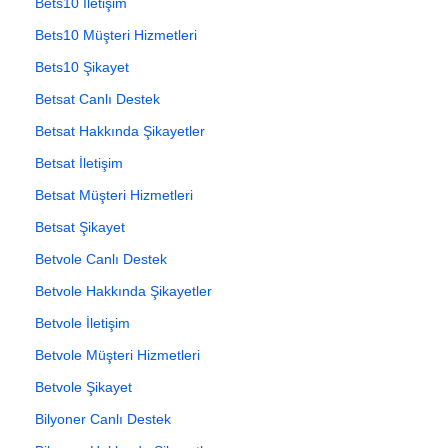
Bets10 İletişim
Bets10 Müşteri Hizmetleri
Bets10 Şikayet
Betsat Canlı Destek
Betsat Hakkında Şikayetler
Betsat İletişim
Betsat Müşteri Hizmetleri
Betsat Şikayet
Betvole Canlı Destek
Betvole Hakkında Şikayetler
Betvole İletişim
Betvole Müşteri Hizmetleri
Betvole Şikayet
Bilyoner Canlı Destek