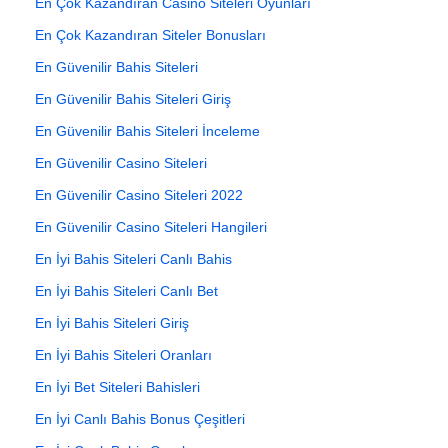
En Çok Kazandıran Casino Siteleri Oyunları
En Çok Kazandıran Siteler Bonusları
En Güvenilir Bahis Siteleri
En Güvenilir Bahis Siteleri Giriş
En Güvenilir Bahis Siteleri İnceleme
En Güvenilir Casino Siteleri
En Güvenilir Casino Siteleri 2022
En Güvenilir Casino Siteleri Hangileri
En İyi Bahis Siteleri Canlı Bahis
En İyi Bahis Siteleri Canlı Bet
En İyi Bahis Siteleri Giriş
En İyi Bahis Siteleri Oranları
En İyi Bet Siteleri Bahisleri
En İyi Canlı Bahis Bonus Çeşitleri