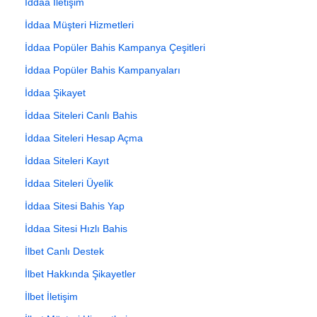
İddaa İletişim
İddaa Müşteri Hizmetleri
İddaa Popüler Bahis Kampanya Çeşitleri
İddaa Popüler Bahis Kampanyaları
İddaa Şikayet
İddaa Siteleri Canlı Bahis
İddaa Siteleri Hesap Açma
İddaa Siteleri Kayıt
İddaa Siteleri Üyelik
İddaa Sitesi Bahis Yap
İddaa Sitesi Hızlı Bahis
İlbet Canlı Destek
İlbet Hakkında Şikayetler
İlbet İletişim