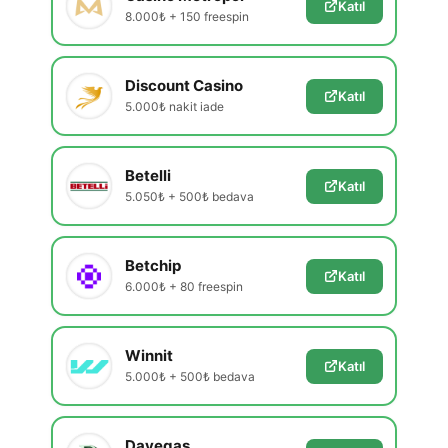
Katıl
8.000₺ + 150 freespin
Discount Casino
Katıl
5.000₺ nakit iade
Betelli
Katıl
5.050₺ + 500₺ bedava
Betchip
Katıl
6.000₺ + 80 freespin
Winnit
Katıl
5.000₺ + 500₺ bedava
Davegas