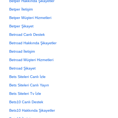
Betper Hakkında Şikayetler
Betper İletişim
Betper Müşteri Hizmetleri
Betper Şikayet
Betroad Canlı Destek
Betroad Hakkında Şikayetler
Betroad İletişim
Betroad Müşteri Hizmetleri
Betroad Şikayet
Bets Siteleri Canlı İzle
Bets Siteleri Canlı Yayın
Bets Siteleri Tv İzle
Bets10 Canlı Destek
Bets10 Hakkında Şikayetler