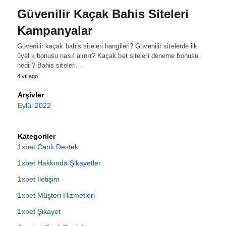
Güvenilir Kaçak Bahis Siteleri
Kampanyalar
Güvenilir kaçak bahis siteleri hangileri? Güvenilir sitelerde ilk
üyelik bonusu nasıl alınır? Kaçak bet siteleri deneme bonusu
nedir? Bahis siteleri…
4 yıl ago
Arşivler
Eylül 2022
Kategoriler
1xbet Canlı Destek
1xbet Hakkında Şikayetler
1xbet İletişim
1xbet Müşteri Hizmetleri
1xbet Şikayet