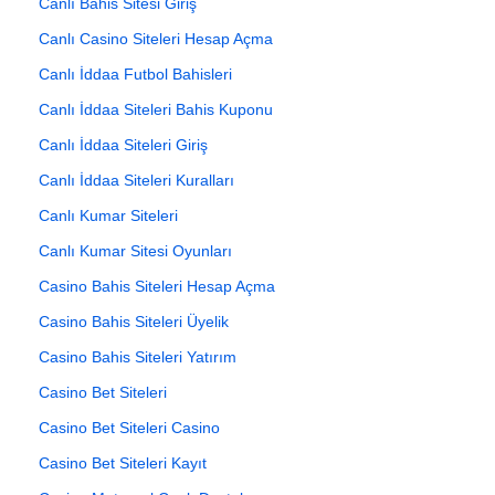
Canlı Bahis Sitesi Giriş
Canlı Casino Siteleri Hesap Açma
Canlı İddaa Futbol Bahisleri
Canlı İddaa Siteleri Bahis Kuponu
Canlı İddaa Siteleri Giriş
Canlı İddaa Siteleri Kuralları
Canlı Kumar Siteleri
Canlı Kumar Sitesi Oyunları
Casino Bahis Siteleri Hesap Açma
Casino Bahis Siteleri Üyelik
Casino Bahis Siteleri Yatırım
Casino Bet Siteleri
Casino Bet Siteleri Casino
Casino Bet Siteleri Kayıt