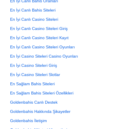
En İyi Canlı Bahis Oranları
En İyi Canlı Bahis Siteleri
En İyi Canlı Casino Siteleri
En İyi Canlı Casino Siteleri Giriş
En İyi Canlı Casino Siteleri Kayıt
En İyi Canlı Casino Siteleri Oyunları
En İyi Casino Siteleri Casino Oyunları
En İyi Casino Siteleri Giriş
En İyi Casino Siteleri Slotlar
En Sağlam Bahis Siteleri
En Sağlam Bahis Siteleri Özellikleri
Goldenbahis Canlı Destek
Goldenbahis Hakkında Şikayetler
Goldenbahis İletişim