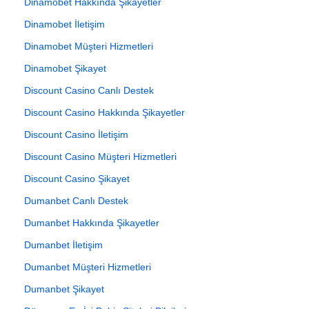
Dinamobet Hakkında Şikayetler
Dinamobet İletişim
Dinamobet Müşteri Hizmetleri
Dinamobet Şikayet
Discount Casino Canlı Destek
Discount Casino Hakkında Şikayetler
Discount Casino İletişim
Discount Casino Müşteri Hizmetleri
Discount Casino Şikayet
Dumanbet Canlı Destek
Dumanbet Hakkında Şikayetler
Dumanbet İletişim
Dumanbet Müşteri Hizmetleri
Dumanbet Şikayet