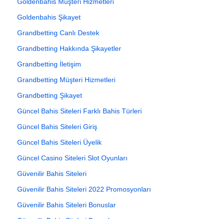
Goldenbahis Müşteri Hizmetleri
Goldenbahis Şikayet
Grandbetting Canlı Destek
Grandbetting Hakkında Şikayetler
Grandbetting İletişim
Grandbetting Müşteri Hizmetleri
Grandbetting Şikayet
Güncel Bahis Siteleri Farklı Bahis Türleri
Güncel Bahis Siteleri Giriş
Güncel Bahis Siteleri Üyelik
Güncel Casino Siteleri Slot Oyunları
Güvenilir Bahis Siteleri
Güvenilir Bahis Siteleri 2022 Promosyonları
Güvenilir Bahis Siteleri Bonuslar