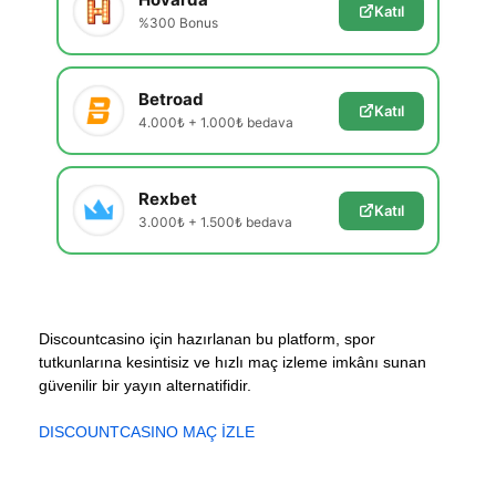
Katıl
%300 Bonus
Betroad
Katıl
4.000₺ + 1.000₺ bedava
Rexbet
Katıl
3.000₺ + 1.500₺ bedava
Discountcasino için hazırlanan bu platform, spor
tutkunlarına kesintisiz ve hızlı maç izleme imkânı sunan
güvenilir bir yayın alternatifidir.
DISCOUNTCASINO MAÇ İZLE