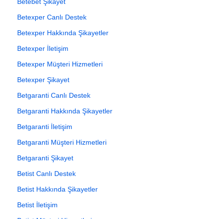
Betebet Şikayet
Betexper Canlı Destek
Betexper Hakkında Şikayetler
Betexper İletişim
Betexper Müşteri Hizmetleri
Betexper Şikayet
Betgaranti Canlı Destek
Betgaranti Hakkında Şikayetler
Betgaranti İletişim
Betgaranti Müşteri Hizmetleri
Betgaranti Şikayet
Betist Canlı Destek
Betist Hakkında Şikayetler
Betist İletişim