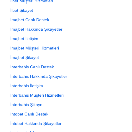
İlbet Müşteri Hizmetleri
İlbet Şikayet
İmajbet Canlı Destek
İmajbet Hakkında Şikayetler
İmajbet İletişim
İmajbet Müşteri Hizmetleri
İmajbet Şikayet
İnterbahis Canlı Destek
İnterbahis Hakkında Şikayetler
İnterbahis İletişim
İnterbahis Müşteri Hizmetleri
İnterbahis Şikayet
İntobet Canlı Destek
İntobet Hakkında Şikayetler