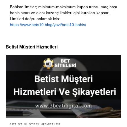
Bahiste limitler; minimum-maksimum kupon tutarı, maç başı
bahis sınırı ve olası kazanç limitleri gibi kuralları kapsar.
Limitleri doğru anlamak için:
https://www.bets10.blog/yazi/bets10-bahis/
Betist Müşteri Hizmetleri
BETIST MÜŞTERI HIZMETLERI