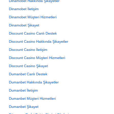
Dinamobet Hakkında Şikayetler
Dinamobet İletişim
Dinamobet Müşteri Hizmetleri
Dinamobet Şikayet
Discount Casino Canlı Destek
Discount Casino Hakkında Şikayetler
Discount Casino İletişim
Discount Casino Müşteri Hizmetleri
Discount Casino Şikayet
Dumanbet Canlı Destek
Dumanbet Hakkında Şikayetler
Dumanbet İletişim
Dumanbet Müşteri Hizmetleri
Dumanbet Şikayet