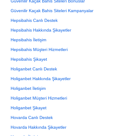
Güvenilir Kaçak Bahis Siteleri Bonuslar
Güvenilir Kaçak Bahis Siteleri Kampanyalar
Hepsibahis Canlı Destek
Hepsibahis Hakkında Şikayetler
Hepsibahis İletişim
Hepsibahis Müşteri Hizmetleri
Hepsibahis Şikayet
Holiganbet Canlı Destek
Holiganbet Hakkında Şikayetler
Holiganbet İletişim
Holiganbet Müşteri Hizmetleri
Holiganbet Şikayet
Hovarda Canlı Destek
Hovarda Hakkında Şikayetler