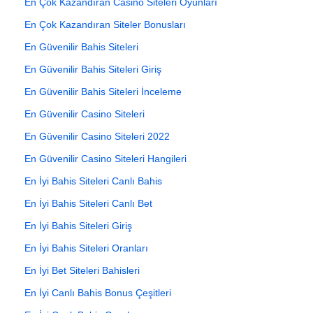
En Çok Kazandıran Casino Siteleri Oyunları
En Çok Kazandıran Siteler Bonusları
En Güvenilir Bahis Siteleri
En Güvenilir Bahis Siteleri Giriş
En Güvenilir Bahis Siteleri İnceleme
En Güvenilir Casino Siteleri
En Güvenilir Casino Siteleri 2022
En Güvenilir Casino Siteleri Hangileri
En İyi Bahis Siteleri Canlı Bahis
En İyi Bahis Siteleri Canlı Bet
En İyi Bahis Siteleri Giriş
En İyi Bahis Siteleri Oranları
En İyi Bet Siteleri Bahisleri
En İyi Canlı Bahis Bonus Çeşitleri