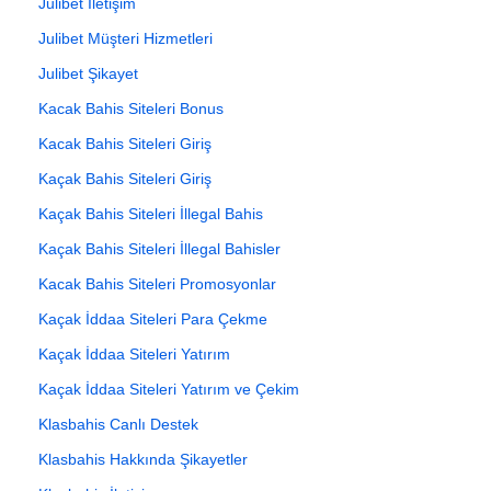
Julibet İletişim
Julibet Müşteri Hizmetleri
Julibet Şikayet
Kacak Bahis Siteleri Bonus
Kacak Bahis Siteleri Giriş
Kaçak Bahis Siteleri Giriş
Kaçak Bahis Siteleri İllegal Bahis
Kaçak Bahis Siteleri İllegal Bahisler
Kacak Bahis Siteleri Promosyonlar
Kaçak İddaa Siteleri Para Çekme
Kaçak İddaa Siteleri Yatırım
Kaçak İddaa Siteleri Yatırım ve Çekim
Klasbahis Canlı Destek
Klasbahis Hakkında Şikayetler