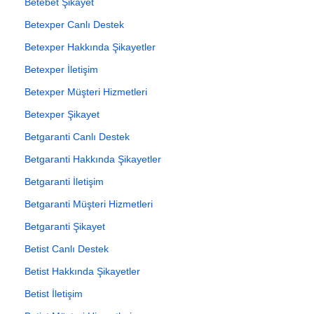
Betebet Şikayet
Betexper Canlı Destek
Betexper Hakkında Şikayetler
Betexper İletişim
Betexper Müşteri Hizmetleri
Betexper Şikayet
Betgaranti Canlı Destek
Betgaranti Hakkında Şikayetler
Betgaranti İletişim
Betgaranti Müşteri Hizmetleri
Betgaranti Şikayet
Betist Canlı Destek
Betist Hakkında Şikayetler
Betist İletişim