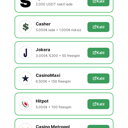
Katıl
2.000 USDT nakit iade
Casher
Katıl
5.000₺ iade + 1.000₺ risksiz
Jokera
Katıl
3.000₺ %200 + 50 freespin
CasinoMaxi
Katıl
6.500₺ + 150 freespin
Hitpot
Katıl
5.000₺ + 100 freespin
Casino Metropol