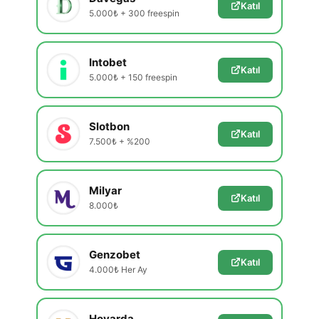
Katıl
5.000₺ + 300 freespin
Intobet
Katıl
5.000₺ + 150 freespin
Slotbon
Katıl
7.500₺ + %200
Milyar
Katıl
8.000₺
Genzobet
Katıl
4.000₺ Her Ay
Hovarda