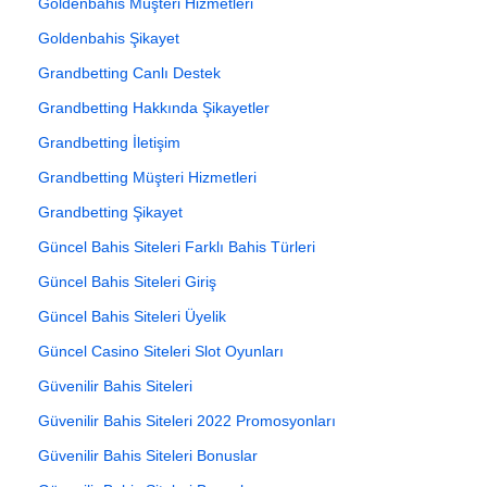
Goldenbahis Müşteri Hizmetleri
Goldenbahis Şikayet
Grandbetting Canlı Destek
Grandbetting Hakkında Şikayetler
Grandbetting İletişim
Grandbetting Müşteri Hizmetleri
Grandbetting Şikayet
Güncel Bahis Siteleri Farklı Bahis Türleri
Güncel Bahis Siteleri Giriş
Güncel Bahis Siteleri Üyelik
Güncel Casino Siteleri Slot Oyunları
Güvenilir Bahis Siteleri
Güvenilir Bahis Siteleri 2022 Promosyonları
Güvenilir Bahis Siteleri Bonuslar