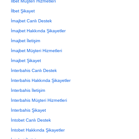
İlbet Müşteri Hizmetleri
İlbet Şikayet
İmajbet Canlı Destek
İmajbet Hakkında Şikayetler
İmajbet İletişim
İmajbet Müşteri Hizmetleri
İmajbet Şikayet
İnterbahis Canlı Destek
İnterbahis Hakkında Şikayetler
İnterbahis İletişim
İnterbahis Müşteri Hizmetleri
İnterbahis Şikayet
İntobet Canlı Destek
İntobet Hakkında Şikayetler