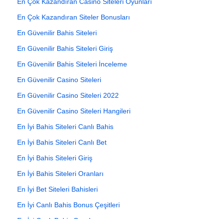
En Çok Kazandıran Casino Siteleri Oyunları
En Çok Kazandıran Siteler Bonusları
En Güvenilir Bahis Siteleri
En Güvenilir Bahis Siteleri Giriş
En Güvenilir Bahis Siteleri İnceleme
En Güvenilir Casino Siteleri
En Güvenilir Casino Siteleri 2022
En Güvenilir Casino Siteleri Hangileri
En İyi Bahis Siteleri Canlı Bahis
En İyi Bahis Siteleri Canlı Bet
En İyi Bahis Siteleri Giriş
En İyi Bahis Siteleri Oranları
En İyi Bet Siteleri Bahisleri
En İyi Canlı Bahis Bonus Çeşitleri