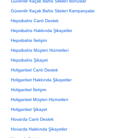
Güvenilir Kaçak Bahis Siteleri Bonuslar
Güvenilir Kaçak Bahis Siteleri Kampanyalar
Hepsibahis Canlı Destek
Hepsibahis Hakkında Şikayetler
Hepsibahis İletişim
Hepsibahis Müşteri Hizmetleri
Hepsibahis Şikayet
Holiganbet Canlı Destek
Holiganbet Hakkında Şikayetler
Holiganbet İletişim
Holiganbet Müşteri Hizmetleri
Holiganbet Şikayet
Hovarda Canlı Destek
Hovarda Hakkında Şikayetler