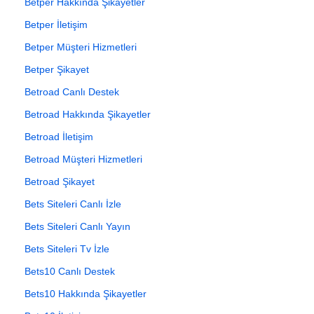
Betper Hakkında Şikayetler
Betper İletişim
Betper Müşteri Hizmetleri
Betper Şikayet
Betroad Canlı Destek
Betroad Hakkında Şikayetler
Betroad İletişim
Betroad Müşteri Hizmetleri
Betroad Şikayet
Bets Siteleri Canlı İzle
Bets Siteleri Canlı Yayın
Bets Siteleri Tv İzle
Bets10 Canlı Destek
Bets10 Hakkında Şikayetler