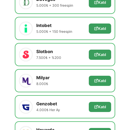
Katıl
5.000₺ + 300 freespin
Intobet
Katıl
5.000₺ + 150 freespin
Slotbon
Katıl
7.500₺ + %200
Milyar
Katıl
8.000₺
Genzobet
Katıl
4.000₺ Her Ay
Hovarda