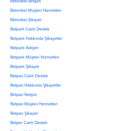
Betonbet İletişim
Betonbet Müşteri Hizmetleri
Betonbet Şikayet
Betpark Canlı Destek
Betpark Hakkında Şikayetler
Betpark İletişim
Betpark Müşteri Hizmetleri
Betpark Şikayet
Betpas Canlı Destek
Betpas Hakkında Şikayetler
Betpas İletişim
Betpas Müşteri Hizmetleri
Betpas Şikayet
Betper Canlı Destek