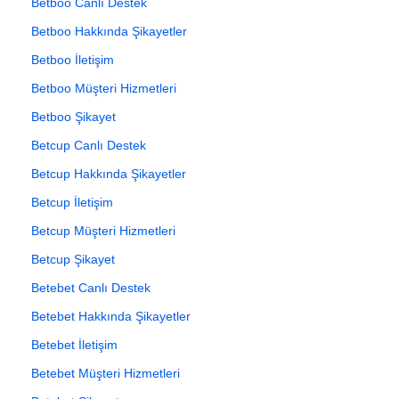
Betboo Canlı Destek
Betboo Hakkında Şikayetler
Betboo İletişim
Betboo Müşteri Hizmetleri
Betboo Şikayet
Betcup Canlı Destek
Betcup Hakkında Şikayetler
Betcup İletişim
Betcup Müşteri Hizmetleri
Betcup Şikayet
Betebet Canlı Destek
Betebet Hakkında Şikayetler
Betebet İletişim
Betebet Müşteri Hizmetleri