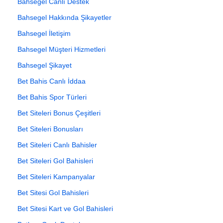
Bahsegel Canlı Destek
Bahsegel Hakkında Şikayetler
Bahsegel İletişim
Bahsegel Müşteri Hizmetleri
Bahsegel Şikayet
Bet Bahis Canlı İddaa
Bet Bahis Spor Türleri
Bet Siteleri Bonus Çeşitleri
Bet Siteleri Bonusları
Bet Siteleri Canlı Bahisler
Bet Siteleri Gol Bahisleri
Bet Siteleri Kampanyalar
Bet Sitesi Gol Bahisleri
Bet Sitesi Kart ve Gol Bahisleri