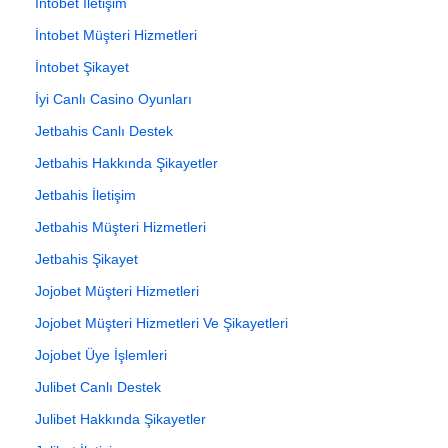
İntobet İletişim
İntobet Müşteri Hizmetleri
İntobet Şikayet
İyi Canlı Casino Oyunları
Jetbahis Canlı Destek
Jetbahis Hakkında Şikayetler
Jetbahis İletişim
Jetbahis Müşteri Hizmetleri
Jetbahis Şikayet
Jojobet Müşteri Hizmetleri
Jojobet Müşteri Hizmetleri Ve Şikayetleri
Jojobet Üye İşlemleri
Julibet Canlı Destek
Julibet Hakkında Şikayetler