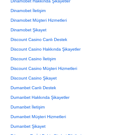
Dinamobet Hakkında Şikayetler
Dinamobet İletişim
Dinamobet Müşteri Hizmetleri
Dinamobet Şikayet
Discount Casino Canlı Destek
Discount Casino Hakkında Şikayetler
Discount Casino İletişim
Discount Casino Müşteri Hizmetleri
Discount Casino Şikayet
Dumanbet Canlı Destek
Dumanbet Hakkında Şikayetler
Dumanbet İletişim
Dumanbet Müşteri Hizmetleri
Dumanbet Şikayet