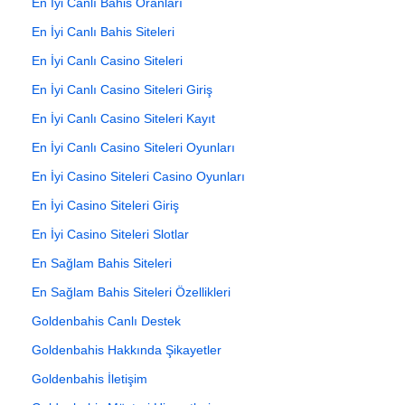
En İyi Canlı Bahis Oranları
En İyi Canlı Bahis Siteleri
En İyi Canlı Casino Siteleri
En İyi Canlı Casino Siteleri Giriş
En İyi Canlı Casino Siteleri Kayıt
En İyi Canlı Casino Siteleri Oyunları
En İyi Casino Siteleri Casino Oyunları
En İyi Casino Siteleri Giriş
En İyi Casino Siteleri Slotlar
En Sağlam Bahis Siteleri
En Sağlam Bahis Siteleri Özellikleri
Goldenbahis Canlı Destek
Goldenbahis Hakkında Şikayetler
Goldenbahis İletişim