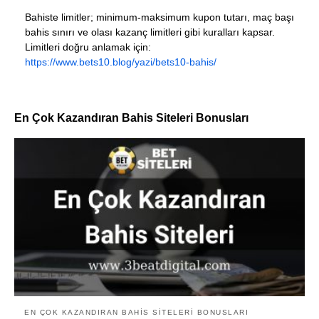
Bahiste limitler; minimum-maksimum kupon tutarı, maç başı
bahis sınırı ve olası kazanç limitleri gibi kuralları kapsar.
Limitleri doğru anlamak için:
https://www.bets10.blog/yazi/bets10-bahis/
En Çok Kazandıran Bahis Siteleri Bonusları
EN ÇOK KAZANDIRAN BAHIS SITELERI BONUSLARI