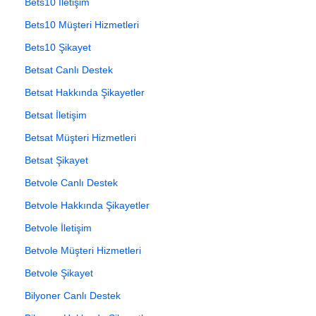
Bets10 İletişim
Bets10 Müşteri Hizmetleri
Bets10 Şikayet
Betsat Canlı Destek
Betsat Hakkında Şikayetler
Betsat İletişim
Betsat Müşteri Hizmetleri
Betsat Şikayet
Betvole Canlı Destek
Betvole Hakkında Şikayetler
Betvole İletişim
Betvole Müşteri Hizmetleri
Betvole Şikayet
Bilyoner Canlı Destek