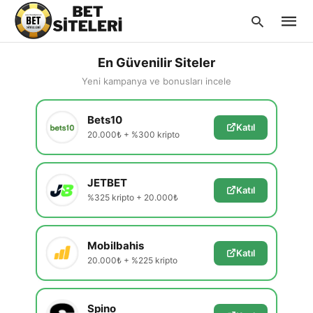
En Güvenilir Siteler
Yeni kampanya ve bonusları incele
Type
Bets10
your
Katıl
searc
20.000₺ + %300 kripto
query
and
hit
enter:
JETBET
Katıl
%325 kripto + 20.000₺
Mobilbahis
Katıl
20.000₺ + %225 kripto
Spino