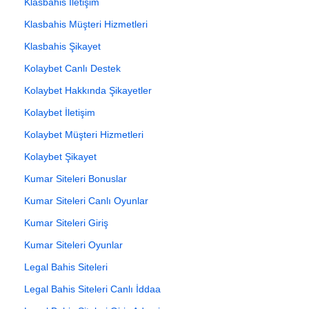
Klasbahis İletişim
Klasbahis Müşteri Hizmetleri
Klasbahis Şikayet
Kolaybet Canlı Destek
Kolaybet Hakkında Şikayetler
Kolaybet İletişim
Kolaybet Müşteri Hizmetleri
Kolaybet Şikayet
Kumar Siteleri Bonuslar
Kumar Siteleri Canlı Oyunlar
Kumar Siteleri Giriş
Kumar Siteleri Oyunlar
Legal Bahis Siteleri
Legal Bahis Siteleri Canlı İddaa