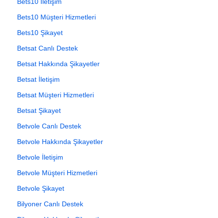
Bets10 İletişim
Bets10 Müşteri Hizmetleri
Bets10 Şikayet
Betsat Canlı Destek
Betsat Hakkında Şikayetler
Betsat İletişim
Betsat Müşteri Hizmetleri
Betsat Şikayet
Betvole Canlı Destek
Betvole Hakkında Şikayetler
Betvole İletişim
Betvole Müşteri Hizmetleri
Betvole Şikayet
Bilyoner Canlı Destek