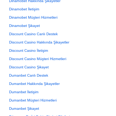
Dinamobet Hakkında Şikayetler
Dinamobet İletişim
Dinamobet Müşteri Hizmetleri
Dinamobet Şikayet
Discount Casino Canlı Destek
Discount Casino Hakkında Şikayetler
Discount Casino İletişim
Discount Casino Müşteri Hizmetleri
Discount Casino Şikayet
Dumanbet Canlı Destek
Dumanbet Hakkında Şikayetler
Dumanbet İletişim
Dumanbet Müşteri Hizmetleri
Dumanbet Şikayet