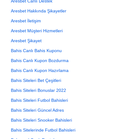
Aresbet Canlı Destek
Aresbet Hakkında Şikayetler
Aresbet İletişim
Aresbet Müşteri Hizmetleri
Aresbet Şikayet
Bahis Canlı Bahis Kuponu
Bahis Canlı Kupon Bozdurma
Bahis Canlı Kupon Hazırlama
Bahis Siteleri Bet Çeşitleri
Bahis Siteleri Bonuslar 2022
Bahis Siteleri Futbol Bahisleri
Bahis Siteleri Güncel Adres
Bahis Siteleri Snooker Bahisleri
Bahis Sitelerinde Futbol Bahisleri