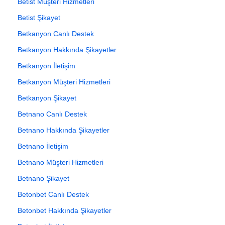
Betist Müşteri Hizmetleri
Betist Şikayet
Betkanyon Canlı Destek
Betkanyon Hakkında Şikayetler
Betkanyon İletişim
Betkanyon Müşteri Hizmetleri
Betkanyon Şikayet
Betnano Canlı Destek
Betnano Hakkında Şikayetler
Betnano İletişim
Betnano Müşteri Hizmetleri
Betnano Şikayet
Betonbet Canlı Destek
Betonbet Hakkında Şikayetler