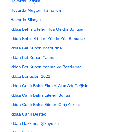
Hovarda İletişim
Hovarda Müşteri Hizmetleri
Hovarda Şikayet
İddaa Bahis Siteleri Hoş Geldin Bonusu
İddaa Bahis Siteleri Yüzde Yüz Bonuslar
İddaa Bet Kupon Bozdurma
İddaa Bet Kupon Yapma
İddaa Bet Kupon Yapma ve Bozdurma
İddaa Bonusları 2022
İddaa Canlı Bahis Siteleri Alan Adı Değişimi
İddaa Canlı Bahis Siteleri Bonus
İddaa Canlı Bahis Siteleri Giriş Adresi
İddaa Canlı Destek
İddaa Hakkında Şikayetler