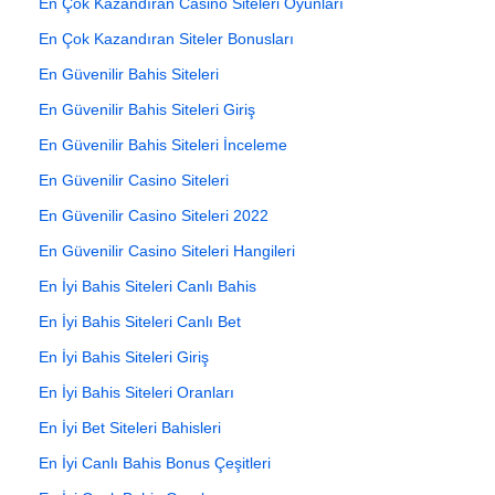
En Çok Kazandıran Casino Siteleri Oyunları
En Çok Kazandıran Siteler Bonusları
En Güvenilir Bahis Siteleri
En Güvenilir Bahis Siteleri Giriş
En Güvenilir Bahis Siteleri İnceleme
En Güvenilir Casino Siteleri
En Güvenilir Casino Siteleri 2022
En Güvenilir Casino Siteleri Hangileri
En İyi Bahis Siteleri Canlı Bahis
En İyi Bahis Siteleri Canlı Bet
En İyi Bahis Siteleri Giriş
En İyi Bahis Siteleri Oranları
En İyi Bet Siteleri Bahisleri
En İyi Canlı Bahis Bonus Çeşitleri