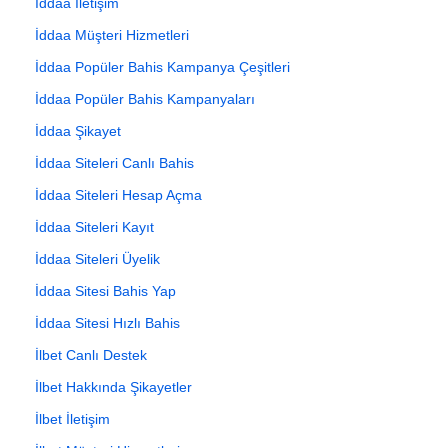
İddaa İletişim
İddaa Müşteri Hizmetleri
İddaa Popüler Bahis Kampanya Çeşitleri
İddaa Popüler Bahis Kampanyaları
İddaa Şikayet
İddaa Siteleri Canlı Bahis
İddaa Siteleri Hesap Açma
İddaa Siteleri Kayıt
İddaa Siteleri Üyelik
İddaa Sitesi Bahis Yap
İddaa Sitesi Hızlı Bahis
İlbet Canlı Destek
İlbet Hakkında Şikayetler
İlbet İletişim