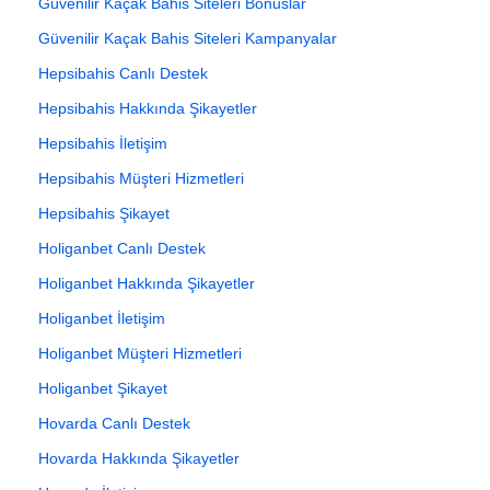
Güvenilir Kaçak Bahis Siteleri Bonuslar
Güvenilir Kaçak Bahis Siteleri Kampanyalar
Hepsibahis Canlı Destek
Hepsibahis Hakkında Şikayetler
Hepsibahis İletişim
Hepsibahis Müşteri Hizmetleri
Hepsibahis Şikayet
Holiganbet Canlı Destek
Holiganbet Hakkında Şikayetler
Holiganbet İletişim
Holiganbet Müşteri Hizmetleri
Holiganbet Şikayet
Hovarda Canlı Destek
Hovarda Hakkında Şikayetler