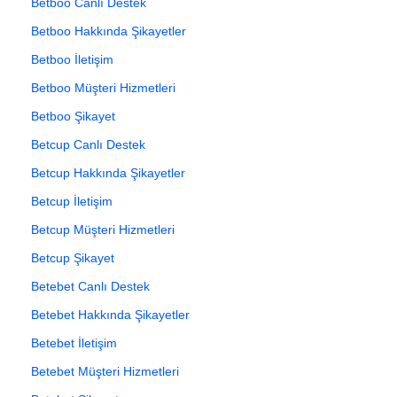
Betboo Canlı Destek
Betboo Hakkında Şikayetler
Betboo İletişim
Betboo Müşteri Hizmetleri
Betboo Şikayet
Betcup Canlı Destek
Betcup Hakkında Şikayetler
Betcup İletişim
Betcup Müşteri Hizmetleri
Betcup Şikayet
Betebet Canlı Destek
Betebet Hakkında Şikayetler
Betebet İletişim
Betebet Müşteri Hizmetleri