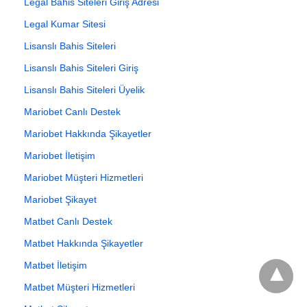
Legal Bahis Siteleri Giriş Adresi
Legal Kumar Sitesi
Lisanslı Bahis Siteleri
Lisanslı Bahis Siteleri Giriş
Lisanslı Bahis Siteleri Üyelik
Mariobet Canlı Destek
Mariobet Hakkında Şikayetler
Mariobet İletişim
Mariobet Müşteri Hizmetleri
Mariobet Şikayet
Matbet Canlı Destek
Matbet Hakkında Şikayetler
Matbet İletişim
Matbet Müşteri Hizmetleri