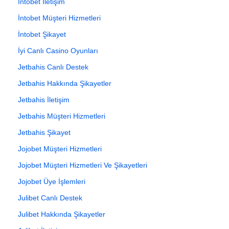
İntobet İletişim
İntobet Müşteri Hizmetleri
İntobet Şikayet
İyi Canlı Casino Oyunları
Jetbahis Canlı Destek
Jetbahis Hakkında Şikayetler
Jetbahis İletişim
Jetbahis Müşteri Hizmetleri
Jetbahis Şikayet
Jojobet Müşteri Hizmetleri
Jojobet Müşteri Hizmetleri Ve Şikayetleri
Jojobet Üye İşlemleri
Julibet Canlı Destek
Julibet Hakkında Şikayetler