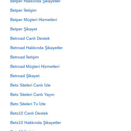
Betper Hakkında Şikayetler
Betper İletişim
Betper Müşteri Hizmetleri
Betper Şikayet
Betroad Canlı Destek
Betroad Hakkında Şikayetler
Betroad İletişim
Betroad Müşteri Hizmetleri
Betroad Şikayet
Bets Siteleri Canlı İzle
Bets Siteleri Canlı Yayın
Bets Siteleri Tv İzle
Bets10 Canlı Destek
Bets10 Hakkında Şikayetler