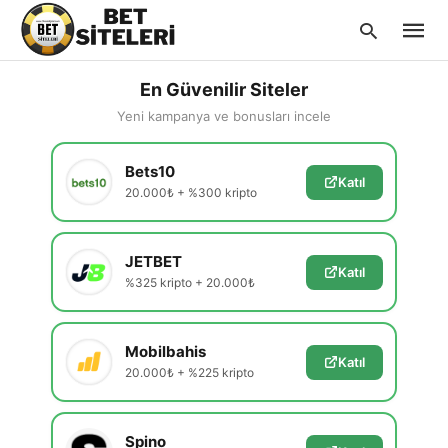
En Güvenilir Siteler
Yeni kampanya ve bonusları incele
Type
Bets10
your
Katıl
searc
20.000₺ + %300 kripto
query
and
hit
enter:
JETBET
Katıl
%325 kripto + 20.000₺
Mobilbahis
Katıl
20.000₺ + %225 kripto
Spino