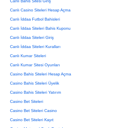
Canlı Bahis Sitesi Giriş
Canlı Casino Siteleri Hesap Açma
Canlı İddaa Futbol Bahisleri
Canlı İddaa Siteleri Bahis Kuponu
Canlı İddaa Siteleri Giriş
Canlı İddaa Siteleri Kuralları
Canlı Kumar Siteleri
Canlı Kumar Sitesi Oyunları
Casino Bahis Siteleri Hesap Açma
Casino Bahis Siteleri Üyelik
Casino Bahis Siteleri Yatırım
Casino Bet Siteleri
Casino Bet Siteleri Casino
Casino Bet Siteleri Kayıt