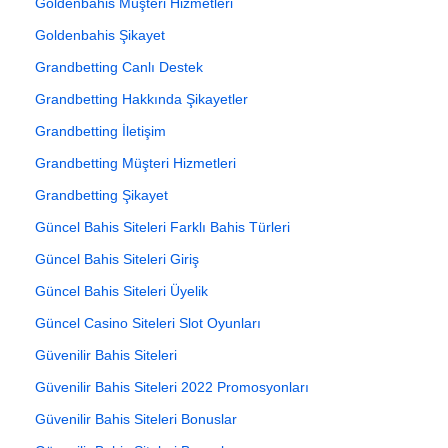
Goldenbahis Müşteri Hizmetleri
Goldenbahis Şikayet
Grandbetting Canlı Destek
Grandbetting Hakkında Şikayetler
Grandbetting İletişim
Grandbetting Müşteri Hizmetleri
Grandbetting Şikayet
Güncel Bahis Siteleri Farklı Bahis Türleri
Güncel Bahis Siteleri Giriş
Güncel Bahis Siteleri Üyelik
Güncel Casino Siteleri Slot Oyunları
Güvenilir Bahis Siteleri
Güvenilir Bahis Siteleri 2022 Promosyonları
Güvenilir Bahis Siteleri Bonuslar