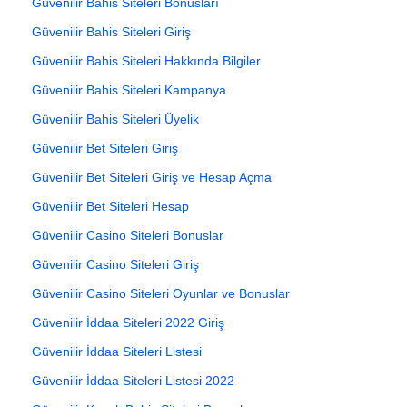
Güvenilir Bahis Siteleri Bonusları
Güvenilir Bahis Siteleri Giriş
Güvenilir Bahis Siteleri Hakkında Bilgiler
Güvenilir Bahis Siteleri Kampanya
Güvenilir Bahis Siteleri Üyelik
Güvenilir Bet Siteleri Giriş
Güvenilir Bet Siteleri Giriş ve Hesap Açma
Güvenilir Bet Siteleri Hesap
Güvenilir Casino Siteleri Bonuslar
Güvenilir Casino Siteleri Giriş
Güvenilir Casino Siteleri Oyunlar ve Bonuslar
Güvenilir İddaa Siteleri 2022 Giriş
Güvenilir İddaa Siteleri Listesi
Güvenilir İddaa Siteleri Listesi 2022