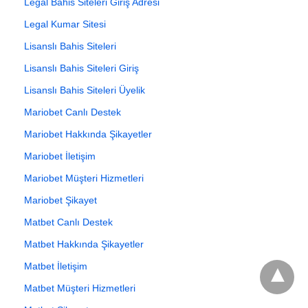
Legal Bahis Siteleri Giriş Adresi
Legal Kumar Sitesi
Lisanslı Bahis Siteleri
Lisanslı Bahis Siteleri Giriş
Lisanslı Bahis Siteleri Üyelik
Mariobet Canlı Destek
Mariobet Hakkında Şikayetler
Mariobet İletişim
Mariobet Müşteri Hizmetleri
Mariobet Şikayet
Matbet Canlı Destek
Matbet Hakkında Şikayetler
Matbet İletişim
Matbet Müşteri Hizmetleri