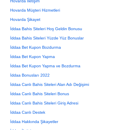
Hovarda İletişim
Hovarda Müşteri Hizmetleri
Hovarda Şikayet
İddaa Bahis Siteleri Hoş Geldin Bonusu
İddaa Bahis Siteleri Yüzde Yüz Bonuslar
İddaa Bet Kupon Bozdurma
İddaa Bet Kupon Yapma
İddaa Bet Kupon Yapma ve Bozdurma
İddaa Bonusları 2022
İddaa Canlı Bahis Siteleri Alan Adı Değişimi
İddaa Canlı Bahis Siteleri Bonus
İddaa Canlı Bahis Siteleri Giriş Adresi
İddaa Canlı Destek
İddaa Hakkında Şikayetler