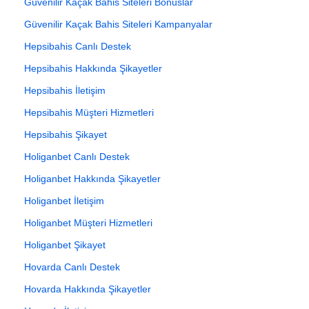
Güvenilir Kaçak Bahis Siteleri Bonuslar
Güvenilir Kaçak Bahis Siteleri Kampanyalar
Hepsibahis Canlı Destek
Hepsibahis Hakkında Şikayetler
Hepsibahis İletişim
Hepsibahis Müşteri Hizmetleri
Hepsibahis Şikayet
Holiganbet Canlı Destek
Holiganbet Hakkında Şikayetler
Holiganbet İletişim
Holiganbet Müşteri Hizmetleri
Holiganbet Şikayet
Hovarda Canlı Destek
Hovarda Hakkında Şikayetler