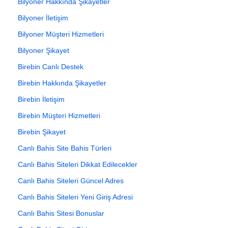
Bilyoner Hakkında Şikayetler
Bilyoner İletişim
Bilyoner Müşteri Hizmetleri
Bilyoner Şikayet
Birebin Canlı Destek
Birebin Hakkında Şikayetler
Birebin İletişim
Birebin Müşteri Hizmetleri
Birebin Şikayet
Canlı Bahis Site Bahis Türleri
Canlı Bahis Siteleri Dikkat Edilecekler
Canlı Bahis Siteleri Güncel Adres
Canlı Bahis Siteleri Yeni Giriş Adresi
Canlı Bahis Sitesi Bonuslar