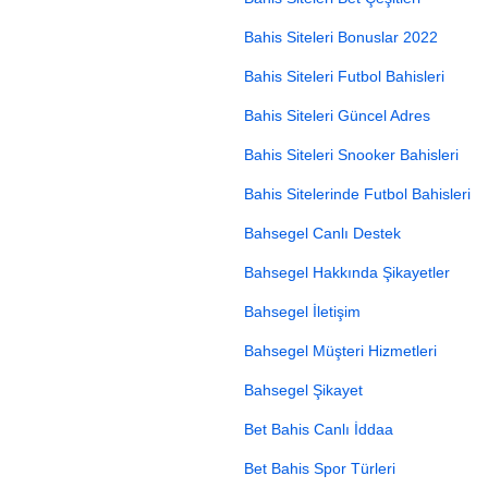
Bahis Siteleri Bonuslar 2022
Bahis Siteleri Futbol Bahisleri
Bahis Siteleri Güncel Adres
Bahis Siteleri Snooker Bahisleri
Bahis Sitelerinde Futbol Bahisleri
Bahsegel Canlı Destek
Bahsegel Hakkında Şikayetler
Bahsegel İletişim
Bahsegel Müşteri Hizmetleri
Bahsegel Şikayet
Bet Bahis Canlı İddaa
Bet Bahis Spor Türleri