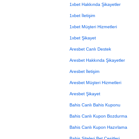
1xbet Hakkında Şikayetler
1xbet İletişim
1xbet Müşteri Hizmetleri
1xbet Şikayet
Aresbet Canlı Destek
Aresbet Hakkında Şikayetler
Aresbet İletişim
Aresbet Müşteri Hizmetleri
Aresbet Şikayet
Bahis Canlı Bahis Kuponu
Bahis Canlı Kupon Bozdurma
Bahis Canlı Kupon Hazırlama
Bahis Siteleri Bet Çeşitleri