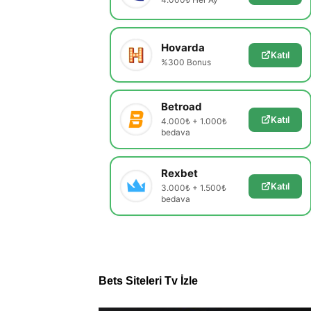
Hovarda
Katıl
%300 Bonus
Betroad
Katıl
4.000₺ + 1.000₺
bedava
Rexbet
Katıl
3.000₺ + 1.500₺
bedava
Bets Siteleri Tv İzle