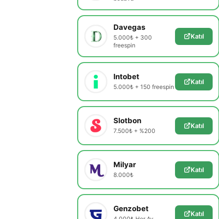
Davegas
Katıl
5.000₺ + 300
freespin
Intobet
Katıl
5.000₺ + 150 freespin
Slotbon
Katıl
7.500₺ + %200
Milyar
Katıl
8.000₺
Genzobet
Katıl
4.000₺ Her Ay