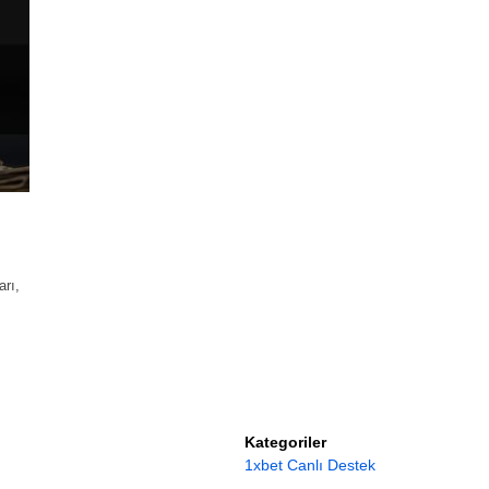
arı,
Kategoriler
1xbet Canlı Destek