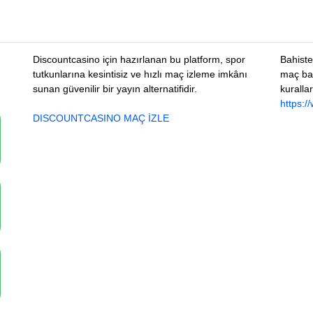
Discountcasino için hazırlanan bu platform, spor
Bahiste
tutkunlarına kesintisiz ve hızlı maç izleme imkânı
maç baş
sunan güvenilir bir yayın alternatifidir.
kuralla
https:/
DISCOUNTCASINO MAÇ İZLE