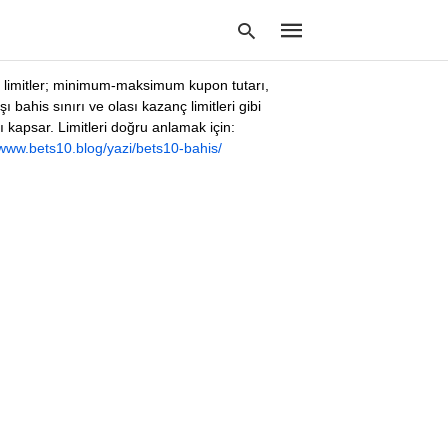
 limitler; minimum-maksimum kupon tutarı,
ı bahis sınırı ve olası kazanç limitleri gibi
rı kapsar. Limitleri doğru anlamak için:
/www.bets10.blog/yazi/bets10-bahis/
Type
your
search
query
and
hit
enter: