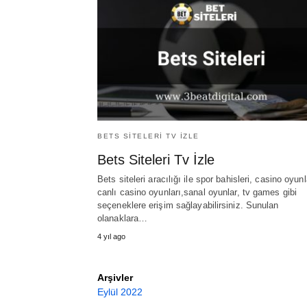
BETS SITELERI TV İZLE
Bets Siteleri Tv İzle
Bets siteleri aracılığı ile spor bahisleri, casino oyunl
canlı casino oyunları,sanal oyunlar, tv games gibi
seçeneklere erişim sağlayabilirsiniz. Sunulan
olanaklara…
4 yıl ago
Arşivler
Eylül 2022