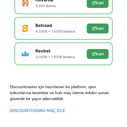
Katıl
%300 Bonus
Betroad
Katıl
4.000₺ + 1.000₺ bedava
Rexbet
Katıl
3.000₺ + 1.500₺ bedava
Discountcasino için hazırlanan bu platform, spor
tutkunlarına kesintisiz ve hızlı maç izleme imkânı sunan
güvenilir bir yayın alternatifidir.
DISCOUNTCASINO MAÇ İZLE