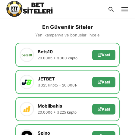
En Güvenilir Siteler
Yeni kampanya ve bonusları incele
Type
Bets10
your
Katıl
searc
20.000₺ + %300 kripto
query
and
hit
enter:
JETBET
Katıl
%325 kripto + 20.000₺
Mobilbahis
Katıl
20.000₺ + %225 kripto
Spino