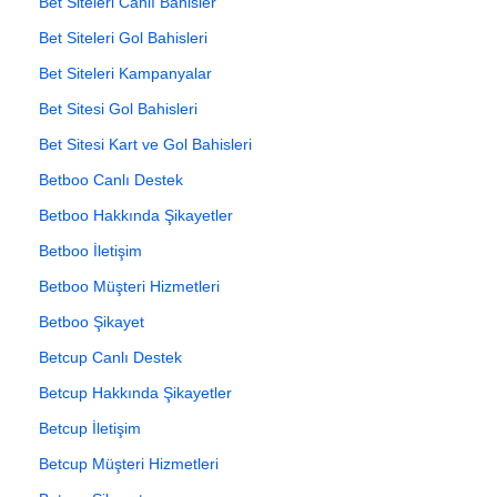
Bet Siteleri Canlı Bahisler
Bet Siteleri Gol Bahisleri
Bet Siteleri Kampanyalar
Bet Sitesi Gol Bahisleri
Bet Sitesi Kart ve Gol Bahisleri
Betboo Canlı Destek
Betboo Hakkında Şikayetler
Betboo İletişim
Betboo Müşteri Hizmetleri
Betboo Şikayet
Betcup Canlı Destek
Betcup Hakkında Şikayetler
Betcup İletişim
Betcup Müşteri Hizmetleri