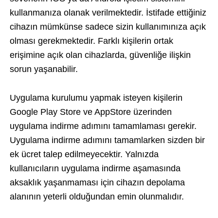
kullanmanıza olanak verilmektedir. İstifade ettiğiniz
cihazın mümkünse sadece sizin kullanımınıza açık
olması gerekmektedir. Farklı kişilerin ortak
erişimine açık olan cihazlarda, güvenliğe ilişkin
sorun yaşanabilir.
Uygulama kurulumu yapmak isteyen kişilerin
Google Play Store ve AppStore üzerinden
uygulama indirme adımını tamamlaması gerekir.
Uygulama indirme adımını tamamlarken sizden bir
ek ücret talep edilmeyecektir. Yalnızda
kullanıcıların uygulama indirme aşamasında
aksaklık yaşanmaması için cihazın depolama
alanının yeterli olduğundan emin olunmalıdır.