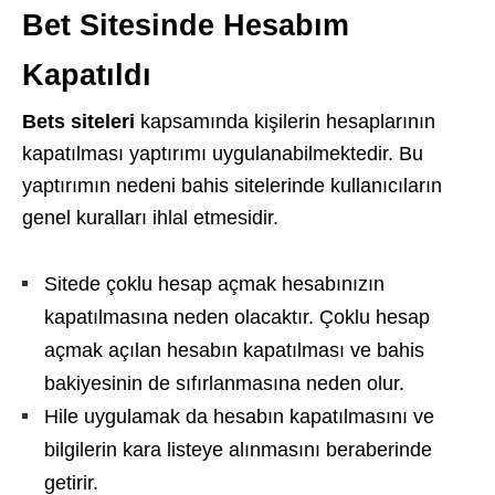
Bet Sitesinde Hesabım
Kapatıldı
Bets siteleri
kapsamında kişilerin hesaplarının
kapatılması yaptırımı uygulanabilmektedir. Bu
yaptırımın nedeni bahis sitelerinde kullanıcıların
genel kuralları ihlal etmesidir.
Sitede çoklu hesap açmak hesabınızın
kapatılmasına neden olacaktır. Çoklu hesap
açmak açılan hesabın kapatılması ve bahis
bakiyesinin de sıfırlanmasına neden olur.
Hile uygulamak da hesabın kapatılmasını ve
bilgilerin kara listeye alınmasını beraberinde
getirir.