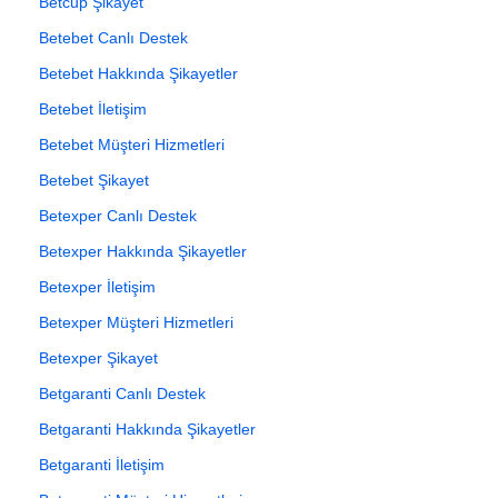
Betcup Şikayet
Betebet Canlı Destek
Betebet Hakkında Şikayetler
Betebet İletişim
Betebet Müşteri Hizmetleri
Betebet Şikayet
Betexper Canlı Destek
Betexper Hakkında Şikayetler
Betexper İletişim
Betexper Müşteri Hizmetleri
Betexper Şikayet
Betgaranti Canlı Destek
Betgaranti Hakkında Şikayetler
Betgaranti İletişim