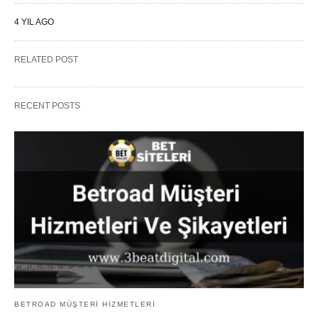
4 YIL AGO
RELATED POST
RECENT POSTS
BETROAD MÜŞTERI HIZMETLERI