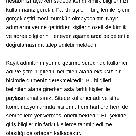
hesabınızı açarken sadece kendi kimlik bilgilerinizi
kullanmanız gerekir. Farklı kişilerin bilgileri ile işlem
gerçekleştirilmesi mümkün olmayacaktır. Kayıt
adımlarını yerine getirirken kişilerin özellikle kimlik
ve adres bilgilerini ilerleyen aşamalarda belgeler ile
doğrulaması da talep edilebilmektedir.
Kayıt adımlarını yerine getirme sürecinde kullanıcı
adı ve şifre bilgilerini belirtilen alana eksiksiz bir
biçimde girmeniz gerekmektedir. Bu bilgileri
belirtilen alana girerken asla farklı kişiler ile
paylaşmamalısınız. Sitede kullanıcı adı ve şifre
kombinasyonlarında kişilerin, hem harflere hem de
sembollere yer vermesi önerilmektedir. Bu şekilde
giriş bilgilerinin farklı kişilerce tahmin edilme
olasılığı da ortadan kalkacaktır.