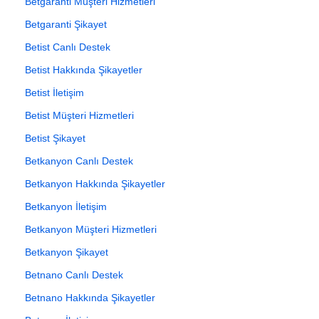
Betgaranti Müşteri Hizmetleri
Betgaranti Şikayet
Betist Canlı Destek
Betist Hakkında Şikayetler
Betist İletişim
Betist Müşteri Hizmetleri
Betist Şikayet
Betkanyon Canlı Destek
Betkanyon Hakkında Şikayetler
Betkanyon İletişim
Betkanyon Müşteri Hizmetleri
Betkanyon Şikayet
Betnano Canlı Destek
Betnano Hakkında Şikayetler