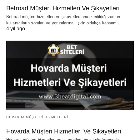
Betroad Müşteri Hizmetleri Ve Şikayetleri
Betroad müşteri hizmetleri ve şikayetleri analiz edildiği zaman
kullanıcıların soruları ve yorumlarına ilişkin oldukça kapsamlı…
4 yıl ago
HOVARDA MÜŞTERI HIZMETLERI
Hovarda Müşteri Hizmetleri Ve Şikayetleri
Hovarda müşteri hizmetleri ve şikayetleri; bahis platformunda