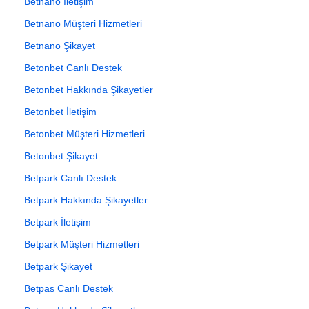
Betnano İletişim
Betnano Müşteri Hizmetleri
Betnano Şikayet
Betonbet Canlı Destek
Betonbet Hakkında Şikayetler
Betonbet İletişim
Betonbet Müşteri Hizmetleri
Betonbet Şikayet
Betpark Canlı Destek
Betpark Hakkında Şikayetler
Betpark İletişim
Betpark Müşteri Hizmetleri
Betpark Şikayet
Betpas Canlı Destek