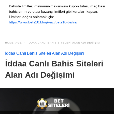
Bahiste limitler; minimum-maksimum kupon tutarı, maç başı
bahis sınırı ve olası kazanç limitleri gibi kuralları kapsar.
Limitleri doğru anlamak için:
https://www.bets10.blog/yazi/bets10-bahis/
HOMEPAGE
İDDAA CANLI BAHIS SITELERI ALAN ADI DEĞIŞIMI
İddaa Canlı Bahis Siteleri Alan Adı Değişimi
İddaa Canlı Bahis Siteleri
Alan Adı Değişimi