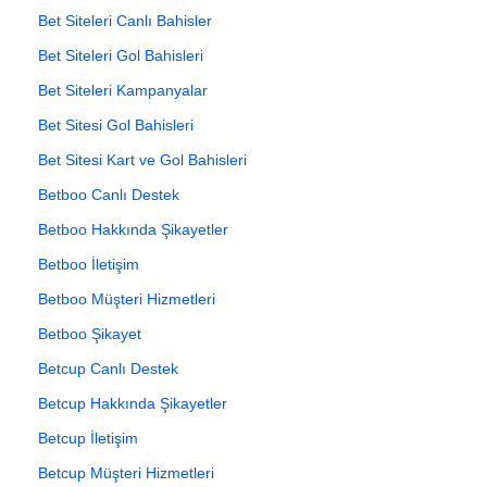
Bet Siteleri Canlı Bahisler
Bet Siteleri Gol Bahisleri
Bet Siteleri Kampanyalar
Bet Sitesi Gol Bahisleri
Bet Sitesi Kart ve Gol Bahisleri
Betboo Canlı Destek
Betboo Hakkında Şikayetler
Betboo İletişim
Betboo Müşteri Hizmetleri
Betboo Şikayet
Betcup Canlı Destek
Betcup Hakkında Şikayetler
Betcup İletişim
Betcup Müşteri Hizmetleri