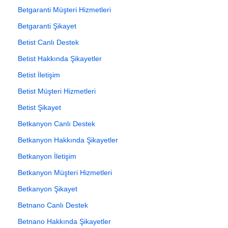
Betgaranti Müşteri Hizmetleri
Betgaranti Şikayet
Betist Canlı Destek
Betist Hakkında Şikayetler
Betist İletişim
Betist Müşteri Hizmetleri
Betist Şikayet
Betkanyon Canlı Destek
Betkanyon Hakkında Şikayetler
Betkanyon İletişim
Betkanyon Müşteri Hizmetleri
Betkanyon Şikayet
Betnano Canlı Destek
Betnano Hakkında Şikayetler