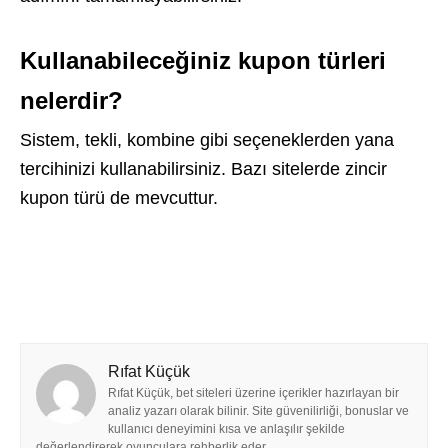
Kullanabileceğiniz kupon türleri
nelerdir?
Sistem, tekli, kombine gibi seçeneklerden yana
tercihinizi kullanabilirsiniz. Bazı sitelerde zincir
kupon türü de mevcuttur.
Rıfat Küçük
Rıfat Küçük, bet siteleri üzerine içerikler hazırlayan bir
analiz yazarı olarak bilinir. Site güvenilirliği, bonuslar ve
kullanıcı deneyimini kısa ve anlaşılır şekilde
değerlendirerek oyunculara rehberlik eder.