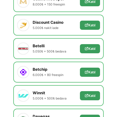
Katıl
8.000₺ + 150 freespin
Discount Casino
Katıl
5.000₺ nakit iade
Betelli
Katıl
5.050₺ + 500₺ bedava
Betchip
Katıl
6.000₺ + 80 freespin
Winnit
Katıl
5.000₺ + 500₺ bedava
Davegas