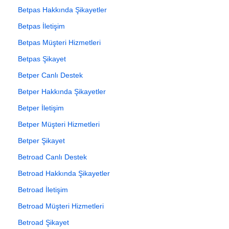
Betpas Hakkında Şikayetler
Betpas İletişim
Betpas Müşteri Hizmetleri
Betpas Şikayet
Betper Canlı Destek
Betper Hakkında Şikayetler
Betper İletişim
Betper Müşteri Hizmetleri
Betper Şikayet
Betroad Canlı Destek
Betroad Hakkında Şikayetler
Betroad İletişim
Betroad Müşteri Hizmetleri
Betroad Şikayet