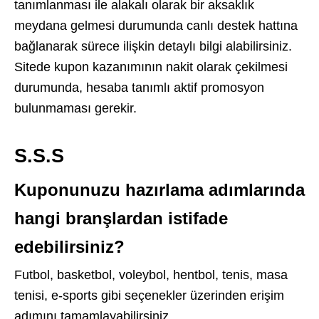
tanımlanması ile alakalı olarak bir aksaklık
meydana gelmesi durumunda canlı destek hattına
bağlanarak sürece ilişkin detaylı bilgi alabilirsiniz.
Sitede kupon kazanımının nakit olarak çekilmesi
durumunda, hesaba tanımlı aktif promosyon
bulunmaması gerekir.
S.S.S
Kuponunuzu hazırlama adımlarında
hangi branşlardan istifade
edebilirsiniz?
Futbol, basketbol, voleybol, hentbol, tenis, masa
tenisi, e-sports gibi seçenekler üzerinden erişim
adımını tamamlayabilirsiniz.