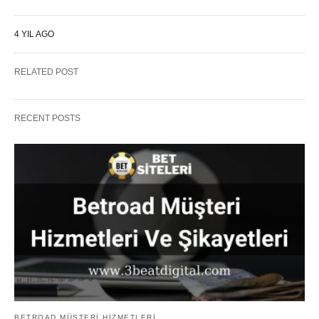
4 YIL AGO
RELATED POST
RECENT POSTS
BETROAD MÜŞTERI HIZMETLERI