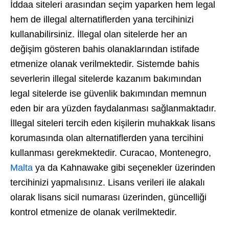
İddaa siteleri arasından seçim yaparken hem legal
hem de illegal alternatiflerden yana tercihinizi
kullanabilirsiniz. İllegal olan sitelerde her an
değişim gösteren bahis olanaklarından istifade
etmenize olanak verilmektedir. Sistemde bahis
severlerin illegal sitelerde kazanım bakımından
legal sitelerde ise güvenlik bakımından memnun
eden bir ara yüzden faydalanması sağlanmaktadır.
İllegal siteleri tercih eden kişilerin muhakkak lisans
korumasında olan alternatiflerden yana tercihini
kullanması gerekmektedir. Curacao, Montenegro,
Malta
ya da Kahnawake gibi seçenekler üzerinden
tercihinizi yapmalısınız. Lisans verileri ile alakalı
olarak lisans sicil numarası üzerinden, güncelliği
kontrol etmenize de olanak verilmektedir.