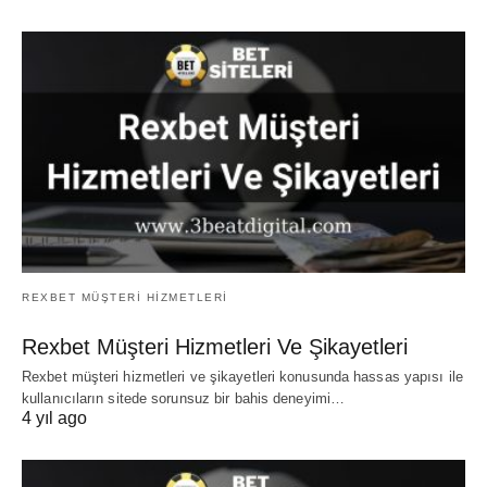
REXBET MÜŞTERI HIZMETLERI
Rexbet Müşteri Hizmetleri Ve Şikayetleri
Rexbet müşteri hizmetleri ve şikayetleri konusunda hassas yapısı ile
kullanıcıların sitede sorunsuz bir bahis deneyimi…
4 yıl ago