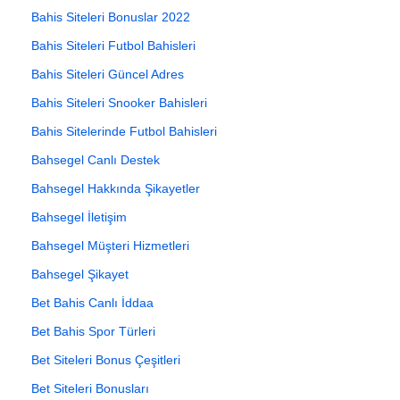
Bahis Siteleri Bonuslar 2022
Bahis Siteleri Futbol Bahisleri
Bahis Siteleri Güncel Adres
Bahis Siteleri Snooker Bahisleri
Bahis Sitelerinde Futbol Bahisleri
Bahsegel Canlı Destek
Bahsegel Hakkında Şikayetler
Bahsegel İletişim
Bahsegel Müşteri Hizmetleri
Bahsegel Şikayet
Bet Bahis Canlı İddaa
Bet Bahis Spor Türleri
Bet Siteleri Bonus Çeşitleri
Bet Siteleri Bonusları