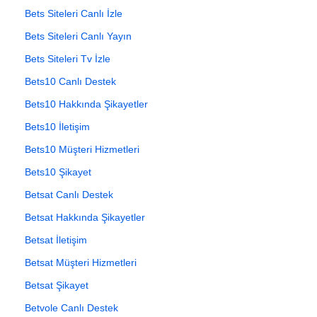
Bets Siteleri Canlı İzle
Bets Siteleri Canlı Yayın
Bets Siteleri Tv İzle
Bets10 Canlı Destek
Bets10 Hakkında Şikayetler
Bets10 İletişim
Bets10 Müşteri Hizmetleri
Bets10 Şikayet
Betsat Canlı Destek
Betsat Hakkında Şikayetler
Betsat İletişim
Betsat Müşteri Hizmetleri
Betsat Şikayet
Betvole Canlı Destek