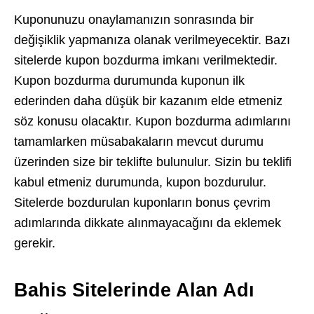
Kuponunuzu onaylamanızın sonrasında bir
değişiklik yapmanıza olanak verilmeyecektir. Bazı
sitelerde kupon bozdurma imkanı verilmektedir.
Kupon bozdurma durumunda kuponun ilk
ederinden daha düşük bir kazanım elde etmeniz
söz konusu olacaktır. Kupon bozdurma adımlarını
tamamlarken müsabakaların mevcut durumu
üzerinden size bir teklifte bulunulur. Sizin bu teklifi
kabul etmeniz durumunda, kupon bozdurulur.
Sitelerde bozdurulan kuponların bonus çevrim
adımlarında dikkate alınmayacağını da eklemek
gerekir.
Bahis Sitelerinde Alan Adı