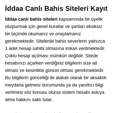
İddaa Canlı Bahis Siteleri Kayıt
İddaa canlı bahis siteleri
kapsamında bir üyelik
oluşturmak için genel kurallar ve şartları eksiksiz
bir biçimde okumanız ve onaylamanız
gerekmektedir. Sitelerde bahis severlerin yalnızca
1 adet hesap sahibi olmasına imkan verilmektedir.
Çoklu hesap açılması mümkün değildir. Sitede
hesabınızı açarken verdiğiniz bilgilerin size ait
olması ve kesinlikle güncel olması gerekmektedir.
Bu bilgilerin güncelliği ile alakalı olarak bir aksaklık
meydana gelmesi durumunda ya da yanıltıcı bilgi
verilmesi söz konusu olursa sistem hesabı askıya
alma hakkını saklı tutar.