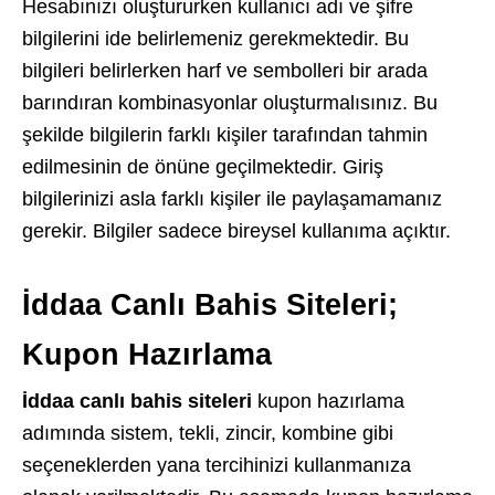
Hesabınızı oluştururken kullanıcı adı ve şifre
bilgilerini ide belirlemeniz gerekmektedir. Bu
bilgileri belirlerken harf ve sembolleri bir arada
barındıran kombinasyonlar oluşturmalısınız. Bu
şekilde bilgilerin farklı kişiler tarafından tahmin
edilmesinin de önüne geçilmektedir. Giriş
bilgilerinizi asla farklı kişiler ile paylaşamamanız
gerekir. Bilgiler sadece bireysel kullanıma açıktır.
İddaa Canlı Bahis Siteleri;
Kupon Hazırlama
İddaa canlı bahis siteleri
kupon hazırlama
adımında sistem, tekli, zincir, kombine gibi
seçeneklerden yana tercihinizi kullanmanıza