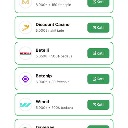
Katıl
8.000₺ + 150 freespin
Discount Casino
Katıl
5.000₺ nakit iade
Betelli
Katıl
5.050₺ + 500₺ bedava
Betchip
Katıl
6.000₺ + 80 freespin
Winnit
Katıl
5.000₺ + 500₺ bedava
Davegas