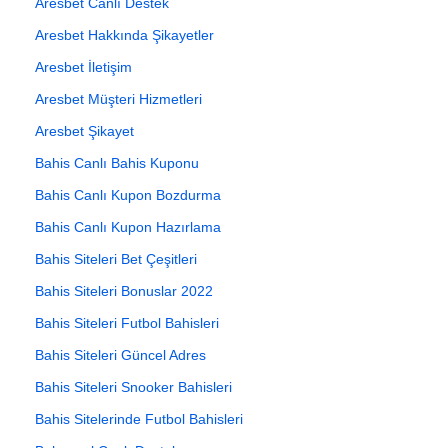
Aresbet Canlı Destek
Aresbet Hakkında Şikayetler
Aresbet İletişim
Aresbet Müşteri Hizmetleri
Aresbet Şikayet
Bahis Canlı Bahis Kuponu
Bahis Canlı Kupon Bozdurma
Bahis Canlı Kupon Hazırlama
Bahis Siteleri Bet Çeşitleri
Bahis Siteleri Bonuslar 2022
Bahis Siteleri Futbol Bahisleri
Bahis Siteleri Güncel Adres
Bahis Siteleri Snooker Bahisleri
Bahis Sitelerinde Futbol Bahisleri