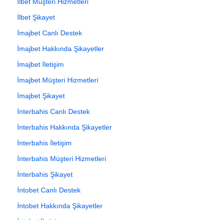
İlbet Müşteri Hizmetleri
İlbet Şikayet
İmajbet Canlı Destek
İmajbet Hakkında Şikayetler
İmajbet İletişim
İmajbet Müşteri Hizmetleri
İmajbet Şikayet
İnterbahis Canlı Destek
İnterbahis Hakkında Şikayetler
İnterbahis İletişim
İnterbahis Müşteri Hizmetleri
İnterbahis Şikayet
İntobet Canlı Destek
İntobet Hakkında Şikayetler