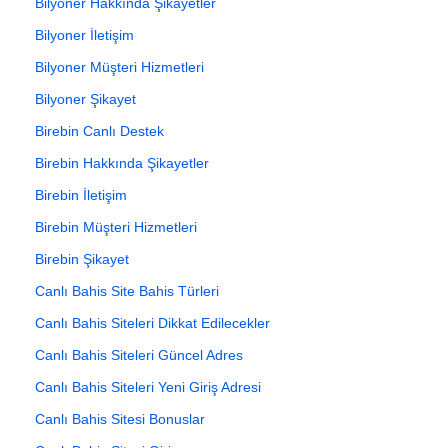
Bilyoner Hakkında Şikayetler
Bilyoner İletişim
Bilyoner Müşteri Hizmetleri
Bilyoner Şikayet
Birebin Canlı Destek
Birebin Hakkında Şikayetler
Birebin İletişim
Birebin Müşteri Hizmetleri
Birebin Şikayet
Canlı Bahis Site Bahis Türleri
Canlı Bahis Siteleri Dikkat Edilecekler
Canlı Bahis Siteleri Güncel Adres
Canlı Bahis Siteleri Yeni Giriş Adresi
Canlı Bahis Sitesi Bonuslar