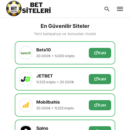
En Güvenilir Siteler
Yeni kampanya ve bonusları incele
Type
Bets10
your
Katıl
searc
20.000₺ + %300 kripto
query
and
hit
enter:
JETBET
Katıl
%325 kripto + 20.000₺
Mobilbahis
Katıl
20.000₺ + %225 kripto
Spino