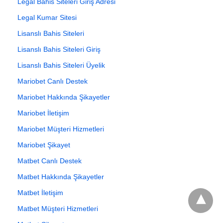
Legal Bahis Siteleri Giriş Adresi
Legal Kumar Sitesi
Lisanslı Bahis Siteleri
Lisanslı Bahis Siteleri Giriş
Lisanslı Bahis Siteleri Üyelik
Mariobet Canlı Destek
Mariobet Hakkında Şikayetler
Mariobet İletişim
Mariobet Müşteri Hizmetleri
Mariobet Şikayet
Matbet Canlı Destek
Matbet Hakkında Şikayetler
Matbet İletişim
Matbet Müşteri Hizmetleri