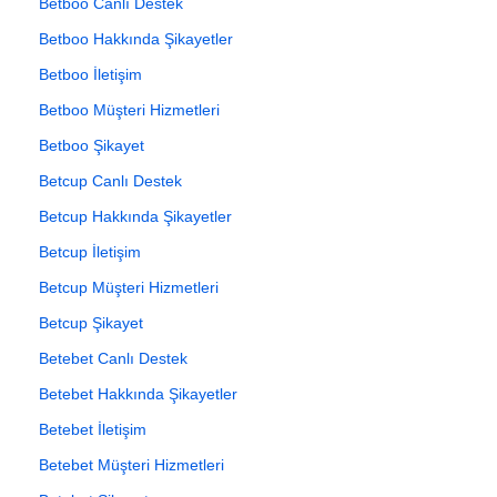
Betboo Canlı Destek
Betboo Hakkında Şikayetler
Betboo İletişim
Betboo Müşteri Hizmetleri
Betboo Şikayet
Betcup Canlı Destek
Betcup Hakkında Şikayetler
Betcup İletişim
Betcup Müşteri Hizmetleri
Betcup Şikayet
Betebet Canlı Destek
Betebet Hakkında Şikayetler
Betebet İletişim
Betebet Müşteri Hizmetleri