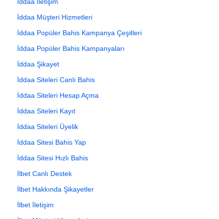
İddaa İletişim
İddaa Müşteri Hizmetleri
İddaa Popüler Bahis Kampanya Çeşitleri
İddaa Popüler Bahis Kampanyaları
İddaa Şikayet
İddaa Siteleri Canlı Bahis
İddaa Siteleri Hesap Açma
İddaa Siteleri Kayıt
İddaa Siteleri Üyelik
İddaa Sitesi Bahis Yap
İddaa Sitesi Hızlı Bahis
İlbet Canlı Destek
İlbet Hakkında Şikayetler
İlbet İletişim