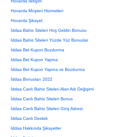
Hovarda İletişim
Hovarda Müşteri Hizmetleri
Hovarda Şikayet
İddaa Bahis Siteleri Hoş Geldin Bonusu
İddaa Bahis Siteleri Yüzde Yüz Bonuslar
İddaa Bet Kupon Bozdurma
İddaa Bet Kupon Yapma
İddaa Bet Kupon Yapma ve Bozdurma
İddaa Bonusları 2022
İddaa Canlı Bahis Siteleri Alan Adı Değişimi
İddaa Canlı Bahis Siteleri Bonus
İddaa Canlı Bahis Siteleri Giriş Adresi
İddaa Canlı Destek
İddaa Hakkında Şikayetler