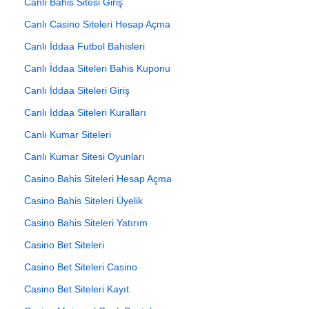
Canlı Bahis Sitesi Giriş
Canlı Casino Siteleri Hesap Açma
Canlı İddaa Futbol Bahisleri
Canlı İddaa Siteleri Bahis Kuponu
Canlı İddaa Siteleri Giriş
Canlı İddaa Siteleri Kuralları
Canlı Kumar Siteleri
Canlı Kumar Sitesi Oyunları
Casino Bahis Siteleri Hesap Açma
Casino Bahis Siteleri Üyelik
Casino Bahis Siteleri Yatırım
Casino Bet Siteleri
Casino Bet Siteleri Casino
Casino Bet Siteleri Kayıt