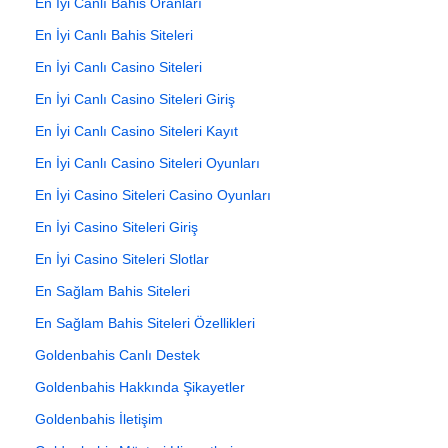
En İyi Canlı Bahis Oranları
En İyi Canlı Bahis Siteleri
En İyi Canlı Casino Siteleri
En İyi Canlı Casino Siteleri Giriş
En İyi Canlı Casino Siteleri Kayıt
En İyi Canlı Casino Siteleri Oyunları
En İyi Casino Siteleri Casino Oyunları
En İyi Casino Siteleri Giriş
En İyi Casino Siteleri Slotlar
En Sağlam Bahis Siteleri
En Sağlam Bahis Siteleri Özellikleri
Goldenbahis Canlı Destek
Goldenbahis Hakkında Şikayetler
Goldenbahis İletişim