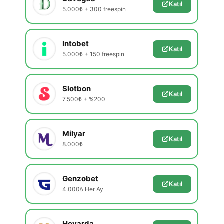
Katıl
5.000₺ + 300 freespin
Intobet
Katıl
5.000₺ + 150 freespin
Slotbon
Katıl
7.500₺ + %200
Milyar
Katıl
8.000₺
Genzobet
Katıl
4.000₺ Her Ay
Hovarda