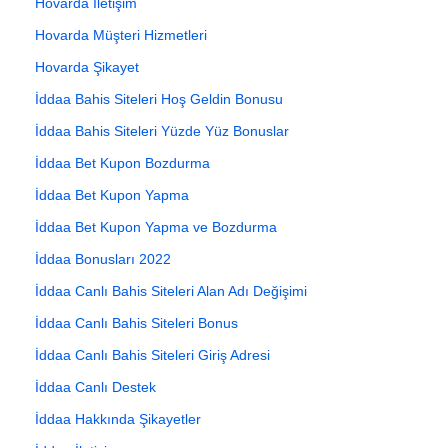
Hovarda İletişim
Hovarda Müşteri Hizmetleri
Hovarda Şikayet
İddaa Bahis Siteleri Hoş Geldin Bonusu
İddaa Bahis Siteleri Yüzde Yüz Bonuslar
İddaa Bet Kupon Bozdurma
İddaa Bet Kupon Yapma
İddaa Bet Kupon Yapma ve Bozdurma
İddaa Bonusları 2022
İddaa Canlı Bahis Siteleri Alan Adı Değişimi
İddaa Canlı Bahis Siteleri Bonus
İddaa Canlı Bahis Siteleri Giriş Adresi
İddaa Canlı Destek
İddaa Hakkında Şikayetler