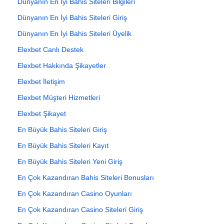
Dünyanın En İyi Bahis Siteleri Bilgileri
Dünyanın En İyi Bahis Siteleri Giriş
Dünyanın En İyi Bahis Siteleri Üyelik
Elexbet Canlı Destek
Elexbet Hakkında Şikayetler
Elexbet İletişim
Elexbet Müşteri Hizmetleri
Elexbet Şikayet
En Büyük Bahis Siteleri Giriş
En Büyük Bahis Siteleri Kayıt
En Büyük Bahis Siteleri Yeni Giriş
En Çok Kazandıran Bahis Siteleri Bonusları
En Çok Kazandıran Casino Oyunları
En Çok Kazandıran Casino Siteleri Giriş