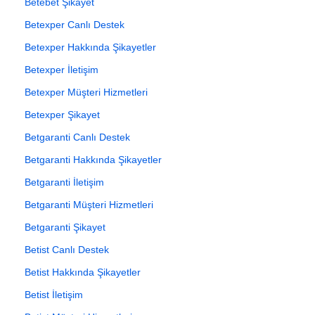
Betebet Şikayet
Betexper Canlı Destek
Betexper Hakkında Şikayetler
Betexper İletişim
Betexper Müşteri Hizmetleri
Betexper Şikayet
Betgaranti Canlı Destek
Betgaranti Hakkında Şikayetler
Betgaranti İletişim
Betgaranti Müşteri Hizmetleri
Betgaranti Şikayet
Betist Canlı Destek
Betist Hakkında Şikayetler
Betist İletişim