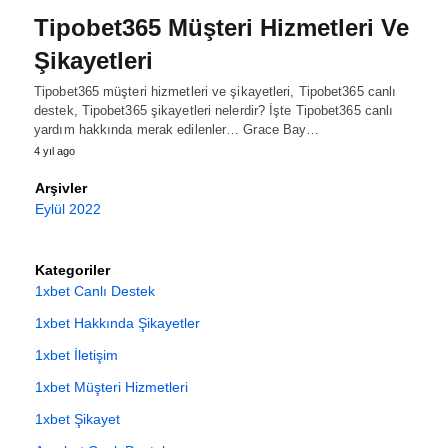
Tipobet365 Müşteri Hizmetleri Ve
Şikayetleri
Tipobet365 müşteri hizmetleri ve şikayetleri, Tipobet365 canlı
destek, Tipobet365 şikayetleri nelerdir? İşte Tipobet365 canlı
yardım hakkında merak edilenler… Grace Bay…
4 yıl ago
Arşivler
Eylül 2022
Kategoriler
1xbet Canlı Destek
1xbet Hakkında Şikayetler
1xbet İletişim
1xbet Müşteri Hizmetleri
1xbet Şikayet