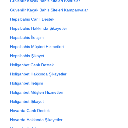
Güvenilir Kaçak Bahis Siteleri Bonuslar
Güvenilir Kaçak Bahis Siteleri Kampanyalar
Hepsibahis Canlı Destek
Hepsibahis Hakkında Şikayetler
Hepsibahis İletişim
Hepsibahis Müşteri Hizmetleri
Hepsibahis Şikayet
Holiganbet Canlı Destek
Holiganbet Hakkında Şikayetler
Holiganbet İletişim
Holiganbet Müşteri Hizmetleri
Holiganbet Şikayet
Hovarda Canlı Destek
Hovarda Hakkında Şikayetler