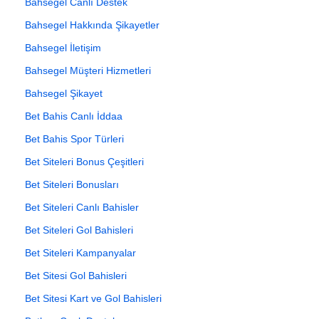
Bahsegel Canlı Destek
Bahsegel Hakkında Şikayetler
Bahsegel İletişim
Bahsegel Müşteri Hizmetleri
Bahsegel Şikayet
Bet Bahis Canlı İddaa
Bet Bahis Spor Türleri
Bet Siteleri Bonus Çeşitleri
Bet Siteleri Bonusları
Bet Siteleri Canlı Bahisler
Bet Siteleri Gol Bahisleri
Bet Siteleri Kampanyalar
Bet Sitesi Gol Bahisleri
Bet Sitesi Kart ve Gol Bahisleri