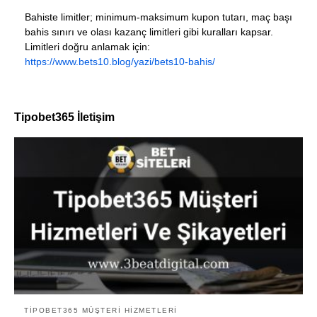
Bahiste limitler; minimum-maksimum kupon tutarı, maç başı
bahis sınırı ve olası kazanç limitleri gibi kuralları kapsar.
Limitleri doğru anlamak için:
https://www.bets10.blog/yazi/bets10-bahis/
Tipobet365 İletişim
TIPOBET365 MÜŞTERI HIZMETLERI