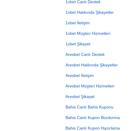
1xbet Canlı Destek
1xbet Hakkında Şikayetler
1xbet İletişim
1xbet Müşteri Hizmetleri
1xbet Şikayet
Aresbet Canlı Destek
Aresbet Hakkında Şikayetler
Aresbet İletişim
Aresbet Müşteri Hizmetleri
Aresbet Şikayet
Bahis Canlı Bahis Kuponu
Bahis Canlı Kupon Bozdurma
Bahis Canlı Kupon Hazırlama