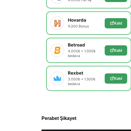
Hovarda
Katıl
%300 Bonus
Betroad
Katıl
4.000₺ + 1.000₺
bedava
Rexbet
Katıl
3.000₺ + 1.500₺
bedava
Perabet Şikayet