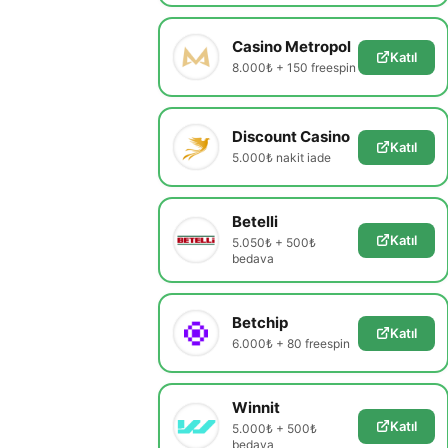
Casino Metropol
Katıl
8.000₺ + 150 freespin
Discount Casino
Katıl
5.000₺ nakit iade
Betelli
Katıl
5.050₺ + 500₺
bedava
Betchip
Katıl
6.000₺ + 80 freespin
Winnit
Katıl
5.000₺ + 500₺
bedava