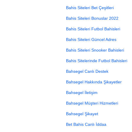
Bahis Siteleri Bet Çeşitleri
Bahis Siteleri Bonuslar 2022
Bahis Siteleri Futbol Bahisleri
Bahis Siteleri Güncel Adres
Bahis Siteleri Snooker Bahisleri
Bahis Sitelerinde Futbol Bahisleri
Bahsegel Canlı Destek
Bahsegel Hakkında Şikayetler
Bahsegel İletişim
Bahsegel Müşteri Hizmetleri
Bahsegel Şikayet
Bet Bahis Canlı İddaa