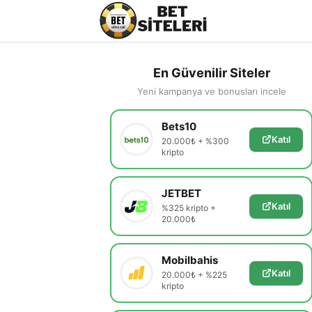
En Güvenilir Siteler
Yeni kampanya ve bonusları incele
Bets10
Katıl
20.000₺ + %300
kripto
JETBET
Katıl
%325 kripto +
20.000₺
Mobilbahis
Katıl
20.000₺ + %225
kripto