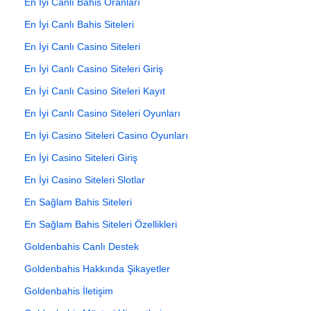
En İyi Canlı Bahis Oranları
En İyi Canlı Bahis Siteleri
En İyi Canlı Casino Siteleri
En İyi Canlı Casino Siteleri Giriş
En İyi Canlı Casino Siteleri Kayıt
En İyi Canlı Casino Siteleri Oyunları
En İyi Casino Siteleri Casino Oyunları
En İyi Casino Siteleri Giriş
En İyi Casino Siteleri Slotlar
En Sağlam Bahis Siteleri
En Sağlam Bahis Siteleri Özellikleri
Goldenbahis Canlı Destek
Goldenbahis Hakkında Şikayetler
Goldenbahis İletişim