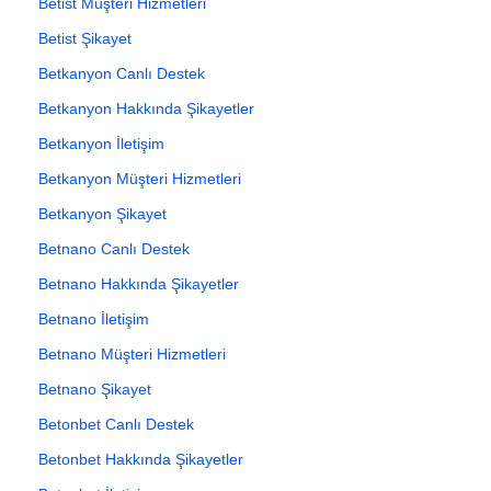
Betist Müşteri Hizmetleri
Betist Şikayet
Betkanyon Canlı Destek
Betkanyon Hakkında Şikayetler
Betkanyon İletişim
Betkanyon Müşteri Hizmetleri
Betkanyon Şikayet
Betnano Canlı Destek
Betnano Hakkında Şikayetler
Betnano İletişim
Betnano Müşteri Hizmetleri
Betnano Şikayet
Betonbet Canlı Destek
Betonbet Hakkında Şikayetler