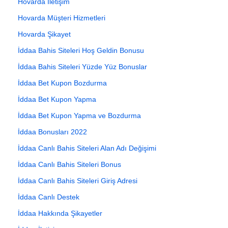
Hovarda İletişim
Hovarda Müşteri Hizmetleri
Hovarda Şikayet
İddaa Bahis Siteleri Hoş Geldin Bonusu
İddaa Bahis Siteleri Yüzde Yüz Bonuslar
İddaa Bet Kupon Bozdurma
İddaa Bet Kupon Yapma
İddaa Bet Kupon Yapma ve Bozdurma
İddaa Bonusları 2022
İddaa Canlı Bahis Siteleri Alan Adı Değişimi
İddaa Canlı Bahis Siteleri Bonus
İddaa Canlı Bahis Siteleri Giriş Adresi
İddaa Canlı Destek
İddaa Hakkında Şikayetler