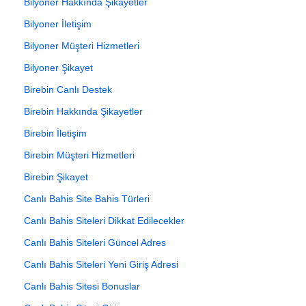
Bilyoner Hakkında Şikayetler
Bilyoner İletişim
Bilyoner Müşteri Hizmetleri
Bilyoner Şikayet
Birebin Canlı Destek
Birebin Hakkında Şikayetler
Birebin İletişim
Birebin Müşteri Hizmetleri
Birebin Şikayet
Canlı Bahis Site Bahis Türleri
Canlı Bahis Siteleri Dikkat Edilecekler
Canlı Bahis Siteleri Güncel Adres
Canlı Bahis Siteleri Yeni Giriş Adresi
Canlı Bahis Sitesi Bonuslar