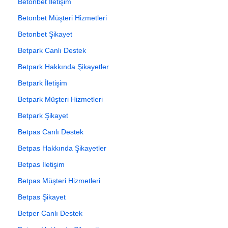
Betonbet İletişim
Betonbet Müşteri Hizmetleri
Betonbet Şikayet
Betpark Canlı Destek
Betpark Hakkında Şikayetler
Betpark İletişim
Betpark Müşteri Hizmetleri
Betpark Şikayet
Betpas Canlı Destek
Betpas Hakkında Şikayetler
Betpas İletişim
Betpas Müşteri Hizmetleri
Betpas Şikayet
Betper Canlı Destek