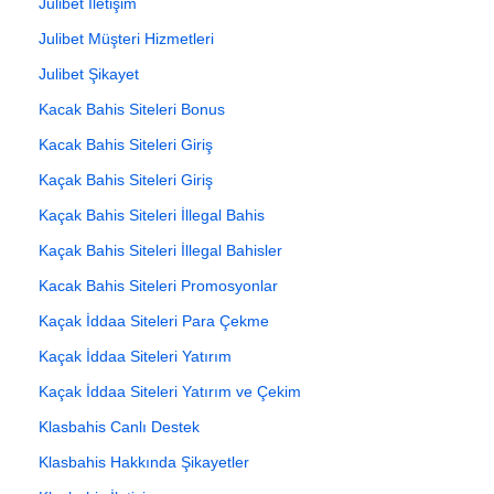
Julibet İletişim
Julibet Müşteri Hizmetleri
Julibet Şikayet
Kacak Bahis Siteleri Bonus
Kacak Bahis Siteleri Giriş
Kaçak Bahis Siteleri Giriş
Kaçak Bahis Siteleri İllegal Bahis
Kaçak Bahis Siteleri İllegal Bahisler
Kacak Bahis Siteleri Promosyonlar
Kaçak İddaa Siteleri Para Çekme
Kaçak İddaa Siteleri Yatırım
Kaçak İddaa Siteleri Yatırım ve Çekim
Klasbahis Canlı Destek
Klasbahis Hakkında Şikayetler