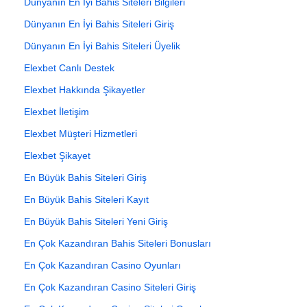
Dünyanın En İyi Bahis Siteleri Bilgileri
Dünyanın En İyi Bahis Siteleri Giriş
Dünyanın En İyi Bahis Siteleri Üyelik
Elexbet Canlı Destek
Elexbet Hakkında Şikayetler
Elexbet İletişim
Elexbet Müşteri Hizmetleri
Elexbet Şikayet
En Büyük Bahis Siteleri Giriş
En Büyük Bahis Siteleri Kayıt
En Büyük Bahis Siteleri Yeni Giriş
En Çok Kazandıran Bahis Siteleri Bonusları
En Çok Kazandıran Casino Oyunları
En Çok Kazandıran Casino Siteleri Giriş