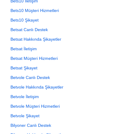
Bets10 İletişim
Bets10 Müşteri Hizmetleri
Bets10 Şikayet
Betsat Canlı Destek
Betsat Hakkında Şikayetler
Betsat İletişim
Betsat Müşteri Hizmetleri
Betsat Şikayet
Betvole Canlı Destek
Betvole Hakkında Şikayetler
Betvole İletişim
Betvole Müşteri Hizmetleri
Betvole Şikayet
Bilyoner Canlı Destek