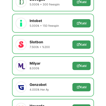
Katıl
5.000₺ + 300 freespin
Intobet
Katıl
5.000₺ + 150 freespin
Slotbon
Katıl
7.500₺ + %200
Milyar
Katıl
8.000₺
Genzobet
Katıl
4.000₺ Her Ay
Hovarda