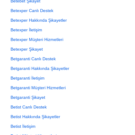
Betebet Şikayet
Betexper Canlı Destek
Betexper Hakkında Şikayetler
Betexper İletişim
Betexper Müşteri Hizmetleri
Betexper Şikayet
Betgaranti Canlı Destek
Betgaranti Hakkında Şikayetler
Betgaranti İletişim
Betgaranti Müşteri Hizmetleri
Betgaranti Şikayet
Betist Canlı Destek
Betist Hakkında Şikayetler
Betist İletişim