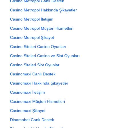
Casino Metropol Canlı Destek
Casino Metropol Hakkında Şikayetler
Casino Metropol İletişim
Casino Metropol Müşteri Hizmetleri
Casino Metropol Şikayet
Casino Siteleri Casino Oyunları
Casino Siteleri Casino ve Slot Oyunları
Casino Siteleri Slot Oyunlar
Casinomaxi Canlı Destek
Casinomaxi Hakkında Şikayetler
Casinomaxi İletişim
Casinomaxi Müşteri Hizmetleri
Casinomaxi Şikayet
Dinamobet Canlı Destek