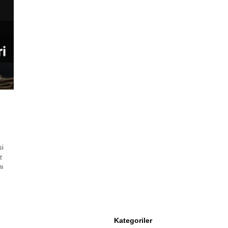
si
z
nı
Kategoriler