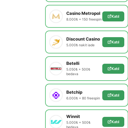
Casino Metropol
Katıl
8.000₺ + 150 freespin
Discount Casino
Katıl
5.000₺ nakit iade
Betelli
Katıl
5.050₺ + 500₺
bedava
Betchip
Katıl
6.000₺ + 80 freespin
Winnit
Katıl
5.000₺ + 500₺
bedava