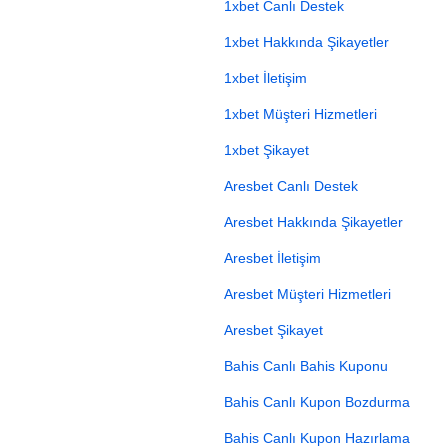
1xbet Canlı Destek
1xbet Hakkında Şikayetler
1xbet İletişim
1xbet Müşteri Hizmetleri
1xbet Şikayet
Aresbet Canlı Destek
Aresbet Hakkında Şikayetler
Aresbet İletişim
Aresbet Müşteri Hizmetleri
Aresbet Şikayet
Bahis Canlı Bahis Kuponu
Bahis Canlı Kupon Bozdurma
Bahis Canlı Kupon Hazırlama