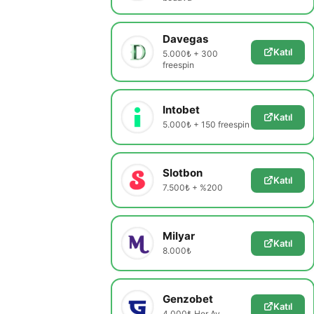
Davegas
Katıl
5.000₺ + 300
freespin
Intobet
Katıl
5.000₺ + 150 freespin
Slotbon
Katıl
7.500₺ + %200
Milyar
Katıl
8.000₺
Genzobet
Katıl
4.000₺ Her Ay