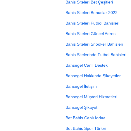
Bahis Siteleri Bet Çeşitleri
Bahis Siteleri Bonuslar 2022
Bahis Siteleri Futbol Bahisleri
Bahis Siteleri Güncel Adres
Bahis Siteleri Snooker Bahisleri
Bahis Sitelerinde Futbol Bahisleri
Bahsegel Canlı Destek
Bahsegel Hakkında Şikayetler
Bahsegel İletişim
Bahsegel Müşteri Hizmetleri
Bahsegel Şikayet
Bet Bahis Canlı İddaa
Bet Bahis Spor Türleri