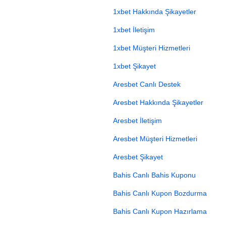
1xbet Hakkında Şikayetler
1xbet İletişim
1xbet Müşteri Hizmetleri
1xbet Şikayet
Aresbet Canlı Destek
Aresbet Hakkında Şikayetler
Aresbet İletişim
Aresbet Müşteri Hizmetleri
Aresbet Şikayet
Bahis Canlı Bahis Kuponu
Bahis Canlı Kupon Bozdurma
Bahis Canlı Kupon Hazırlama