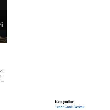
anlı
et
er…
Kategoriler
1xbet Canlı Destek