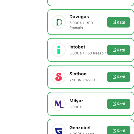
Davegas
Katıl
5.000₺ + 300
freespin
Intobet
Katıl
5.000₺ + 150 freespin
Slotbon
Katıl
7.500₺ + %200
Milyar
Katıl
8.000₺
Genzobet
Katıl
4.000₺ Her Ay