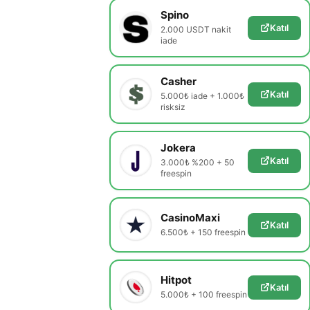
Spino
Katıl
2.000 USDT nakit
iade
Casher
Katıl
5.000₺ iade + 1.000₺
risksiz
Jokera
Katıl
3.000₺ %200 + 50
freespin
CasinoMaxi
Katıl
6.500₺ + 150 freespin
Hitpot
Katıl
5.000₺ + 100 freespin