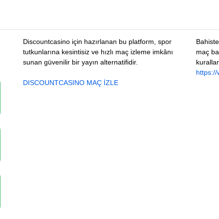
Discountcasino için hazırlanan bu platform, spor
Bahiste
tutkunlarına kesintisiz ve hızlı maç izleme imkânı
maç baş
sunan güvenilir bir yayın alternatifidir.
kuralla
https:/
DISCOUNTCASINO MAÇ İZLE