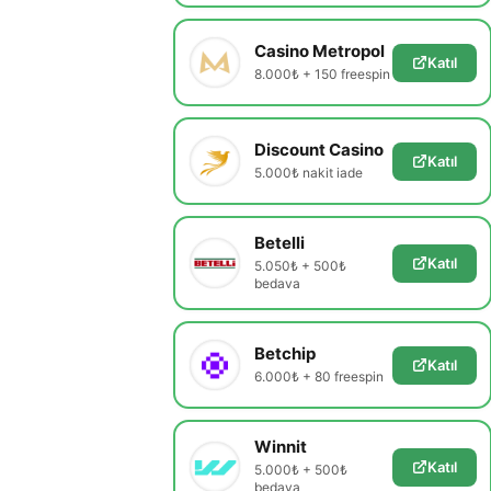
Casino Metropol
Katıl
8.000₺ + 150 freespin
Discount Casino
Katıl
5.000₺ nakit iade
Betelli
Katıl
5.050₺ + 500₺
bedava
Betchip
Katıl
6.000₺ + 80 freespin
Winnit
Katıl
5.000₺ + 500₺
bedava