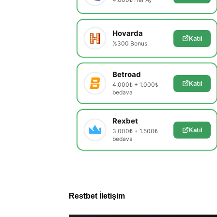
Hovarda
Katıl
%300 Bonus
Betroad
Katıl
4.000₺ + 1.000₺
bedava
Rexbet
Katıl
3.000₺ + 1.500₺
bedava
Restbet İletişim